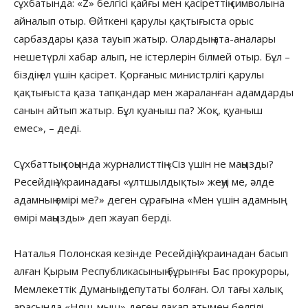
сұхбатында: «Z» белгісі қайғы мен қасіреттің символына
айналып отыр. Өйткені қарулы қақтығыста орыс
сарбаздары қаза тауып жатыр. Олардың ата-аналары
нешетүрлі хабар алып, не істерлерін білмей отыр. Бұл –
біздің ел үшін қасірет. Қорғаныс министрлігі қарулы
қақтығыста қаза тапқандар мен жараланған адамдардың
санын айтып жатыр. Бұл қуаныш па? Жоқ, қуаныш
емес», – деді.
Сұхбаттың соңында журналисттің «Сіз үшін не маңызды?
Ресейдің Украинадағы «ұлтшылдықты» жеңуі ме, әлде
адамның өмірі ме?» деген сұрағына «Мен үшін адамның
өмірі маңызды» деп жауап берді.
Наталья Полонская кезінде Ресейдің Украинадан басып
алған Қырым Республикасының бұрынғы Бас прокуроры,
Мемлекеттік Думаның депутаты болған. Ол тағы халық
арасында «Няш-мыш» деген лақап атымен белгілі.