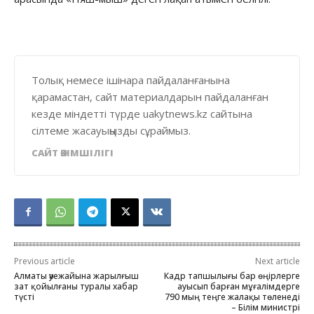
Толық немесе ішінара пайдаланғанына
қарамастан, сайт материалдарын пайдаланған
кезде міндетті түрде uakytnews.kz сайтына
сілтеме жасауыңызды сұраймыз.
САЙТ ӘКІМШІЛІГІ
Previous article
Next article
Алматы әуежайына жарылғыш
Кадр тапшылығы бар өңірлерге
зат қойылғаны туралы хабар
ауысып барған мұғалімдерге
түсті
790 мың теңге жалақы төленеді
– Білім министрі