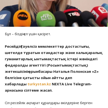
Бұл – біздің ел үшін қасірет.
Ресейдің Тәуелсіз мемлекеттер достастығы,
шетелде тұратын отандастар және халықаралық
гуманитарлық ынтымақтастық істері жөніндегі
федералды агенттігі (Росынтымақтастық)
жетекшісінің орынбасары Наталья Полонская «Z»
белгісіне қатысты ойын айтты деп
хабарлады
turkystan.kz
NEXTA Live Telegram-
арнасына сілтеме жасап.
Ол ресейлік ақпарат құралдары өкілдеріне берген