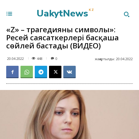
UakytNews
KZ
«Z» – трагедияның символы»:
Ресей саясаткерлері басқаша
сөйлей бастады (ВИДЕО)
448
20.04.2022
0
жаңартылды:
20.04.2022