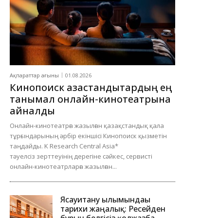
Ақпараттар ағыны
01.08.2026
Кинопоиск қазақстандықтардың ең
танымал онлайн-кинотеатрына
айналды
Онлайн-кинотеатрға жазылған қазақстандық қала
тұрғындарының әрбір екіншісі Кинопоиск қызметін
таңдайды. K Research Central Asia*
тәуелсіз зерттеуінің дерегіне сәйкес, сервисті
онлайн-кинотеатрларға жазылған...
Ясауитану ғылымындағы
тарихи жаңалық: Ресейден