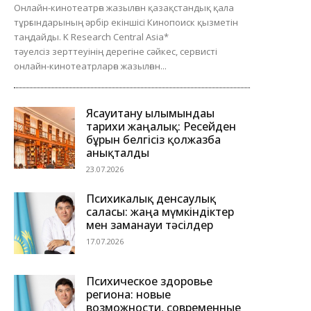
Онлайн-кинотеатрға жазылған қазақстандық қала
тұрғындарының әрбір екіншісі Кинопоиск қызметін
таңдайды. K Research Central Asia*
тәуелсіз зерттеуінің дерегіне сәйкес, сервисті
онлайн-кинотеатрларға жазылған...
Ясауитану ғылымындағы
тарихи жаңалық: Ресейден
бұрын белгісіз қолжазба
анықталды
23.07.2026
Психикалық денсаулық
саласы: жаңа мүмкіндіктер
мен заманауи тәсілдер
17.07.2026
Психическое здоровье
региона: новые
возможности, современные