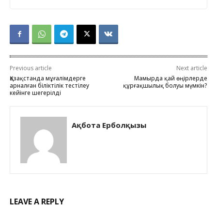
Previous article
Next article
Қазақстанда мұғалімдерге
Мамырда қай өңірлерде
арналған біліктілік тестілеу
құрғақшылық болуы мүмкін?
кейінге шегерілді
Ақбота Ерболқызы
LEAVE A REPLY