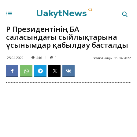
UakytNews
KZ
ҚР Президентінің БАҚ
саласындағы сыйлықтарына
ұсынымдар қабылдау басталды
446
25.04.2022
0
жаңартылды:
25.04.2022