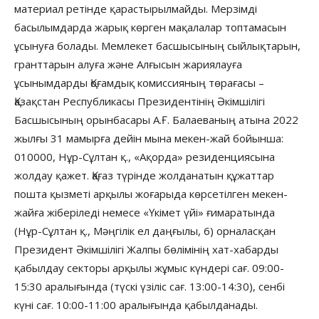
материал ретінде қарастырылмайды. Мерзімді
басылымдарда жарық көрген мақалалар топтамасын
ұсынуға болады. Мемлекет басшысының сыйлықтарын,
гранттарын алуға және Алғысын жариялауға
ұсынымдарды Қоғамдық комиссияның төрағасы –
Қазақстан Республикасы Президентінің Әкімшілігі
Басшысының орынбасары А.Ғ. Балаеваның атына 2022
жылғы 31 мамырға дейін мына мекен-жай бойынша:
010000, Нұр-Сұлтан қ., «Ақорда» резиденциясына
жолдау қажет. Қағаз түрінде жолданатын құжаттар
пошта қызметі арқылы жоғарыда көрсетілген мекен-
жайға жіберіледі немесе «Үкімет үйі» ғимаратында
(Нұр-Сұлтан қ., Мәңгілік ел даңғылы, 6) орналасқан
Президент Әкімшілігі Жалпы бөлімінің хат-хабарды
қабылдау секторы арқылы жұмыс күндері сағ. 09:00-
15:30 аралығында (түскі үзіліс сағ. 13:00-14:30), сенбі
күні сағ. 10:00-11:00 аралығында қабылданады.