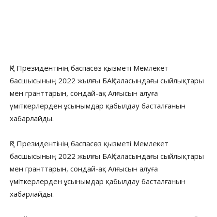
ҚР Президентінің баспасөз қызметі Мемлекет
басшысының 2022 жылғы БАҚ саласындағы сыйлықтары
мен гранттарын, сондай-ақ Алғысын алуға
үміткерлерден ұсынымдар қабылдау басталғанын
хабарлайды.
ҚР Президентінің баспасөз қызметі Мемлекет
басшысының 2022 жылғы БАҚ саласындағы сыйлықтары
мен гранттарын, сондай-ақ Алғысын алуға
үміткерлерден ұсынымдар қабылдау басталғанын
хабарлайды.