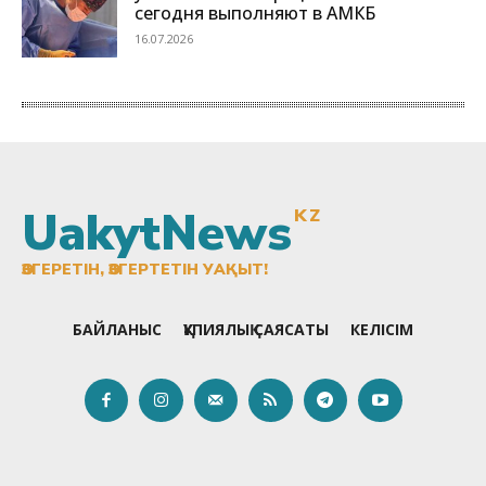
UakytNews
KZ
ӨЗГЕРЕТІН, ӨЗГЕРТЕТІН УАҚЫТ!
БАЙЛАНЫС
ҚҰПИЯЛЫҚ САЯСАТЫ
КЕЛІСІМ