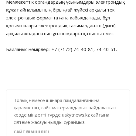
Мемлекеттік органдардың ұсынымдары электрондық
құжат айналымының бірыңғай жүйесі арқылы тек
электрондық форматта ғана қабылданады, бұл
қосымшалары электрондық тасымалдағыш (диск)
арқылы жолданатын ұсынымдарға қатысты емес.
Байланыс нөмірлері: +7 (7172) 74-40-81, 74-40-51.
Толық немесе ішінара пайдаланғанына
қарамастан, сайт материалдарын пайдаланған
кезде міндетті түрде uakytnews.kz сайтына
сілтеме жасауыңызды сұраймыз.
САЙТ ӘКІМШІЛІГІ