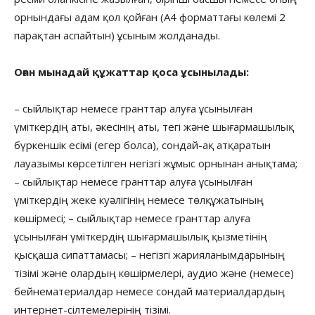
орнындағы адам қол қойған (А4 форматтағы көлемі 2
парақтан аспайтын) ұсыным жолданады.
Оған мынадай құжаттар қоса ұсынылады:
– сыйлықтар немесе гранттар алуға ұсынылған
үміткердің аты, әкесінің аты, тегі және шығармашылық
бүркеншік есімі (егер болса), сондай-ақ атқаратын
лауазымы көрсетілген негізгі жұмыс орнынан анықтама;
– сыйлықтар немесе гранттар алуға ұсынылған
үміткердің жеке куәлігінің немесе төлқұжатының
көшірмесі; – сыйлықтар немесе гранттар алуға
ұсынылған үміткердің шығармашылық қызметінің
қысқаша сипаттамасы; – негізгі жарияланымдарының
тізімі және олардың көшірмелері, аудио және (немесе)
бейнематериалдар немесе сондай материалдардың
интернет-сілтемелерінің тізімі.