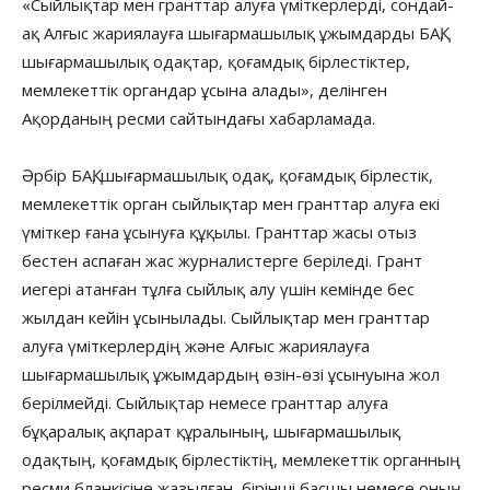
«Сыйлықтар мен гранттар алуға үміткерлерді, сондай-
ақ Алғыс жариялауға шығармашылық ұжымдарды БАҚ,
шығармашылық одақтар, қоғамдық бірлестіктер,
мемлекеттік органдар ұсына алады», делінген
Ақорданың ресми сайтындағы хабарламада.
Әрбір БАҚ, шығармашылық одақ, қоғамдық бірлестік,
мемлекеттік орган сыйлықтар мен гранттар алуға екі
үміткер ғана ұсынуға құқылы. Гранттар жасы отыз
бестен аспаған жас журналистерге беріледі. Грант
иегері атанған тұлға сыйлық алу үшін кемінде бес
жылдан кейін ұсынылады. Сыйлықтар мен гранттар
алуға үміткерлердің және Алғыс жариялауға
шығармашылық ұжымдардың өзін-өзі ұсынуына жол
берілмейді. Сыйлықтар немесе гранттар алуға
бұқаралық ақпарат құралының, шығармашылық
одақтың, қоғамдық бірлестіктің, мемлекеттік органның
ресми бланкісіне жазылған, бірінші басшы немесе оның