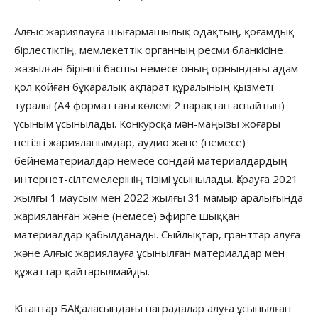
Алғыс жариялауға шығармашылық одақтың, қоғамдық
бірлестіктің, мемлекеттік органның ресми бланкісіне
жазылған бірінші басшы немесе оның орнындағы адам
қол қойған бұқаралық ақпарат құралының қызметі
туралы (А4 форматтағы көлемі 2 парақтан аспайтын)
ұсыным ұсынылады. Конкурсқа мән-маңызы жоғары
негізгі жарияланымдар, аудио және (немесе)
бейнематериалдар немесе сондай материалдардың
интернет-сілтемелерінің тізімі ұсынылады. Қарауға 2021
жылғы 1 маусым мен 2022 жылғы 31 мамыр аралығында
жарияланған және (немесе) эфирге шыққан
материалдар қабылданады. Сыйлықтар, гранттар алуға
және Алғыс жариялауға ұсынылған материалдар мен
құжаттар қайтарылмайды.
Кітаптар БАҚ саласындағы наградалар алуға ұсынылған