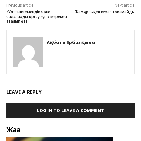
Previous article
Next article
«Ұлттық егемендік және
Жемқорлықпен күрес тоқтамайды
балаларды қорғау күні» мерекесі
аталып өтті
Ақбота Ерболқызы
LEAVE A REPLY
LOG IN TO LEAVE A COMMENT
Жаңа