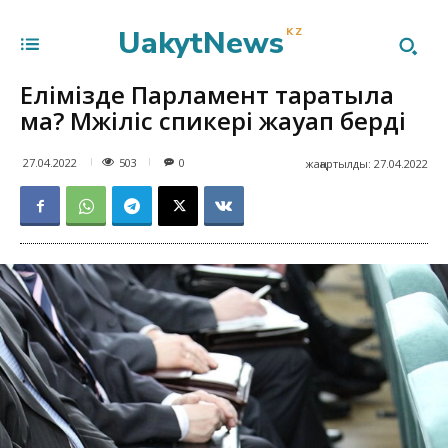
UakytNews
KZ
Елімізде Парламент таратыла
ма? Мәжіліс спикері жауап берді
503
27.04.2022
0
жаңартылды:
27.04.2022