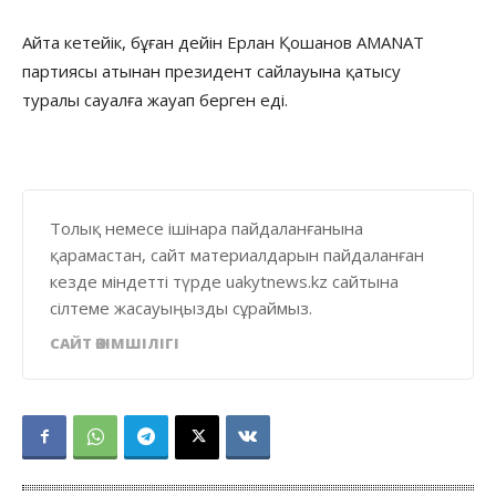
Айта кетейік, бұған дейін Ерлан Қошанов AMANAT
партиясы атынан президент сайлауына қатысу
туралы сауалға жауап берген еді.
Толық немесе ішінара пайдаланғанына
қарамастан, сайт материалдарын пайдаланған
кезде міндетті түрде uakytnews.kz сайтына
сілтеме жасауыңызды сұраймыз.
САЙТ ӘКІМШІЛІГІ