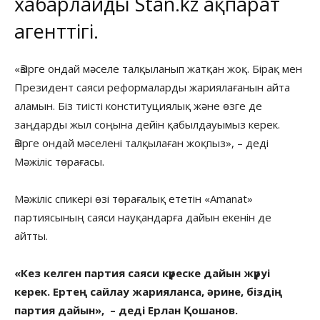
хабарлайды
Stan.kz
ақпарат
агенттігі.
«Әзірге ондай мәселе талқыланып жатқан жоқ. Бірақ мен
Президент саяси реформаларды жариялағанын айта
аламын. Біз тиісті конституциялық және өзге де
заңдарды жыл соңына дейін қабылдауымыз керек.
Әзірге ондай мәселені талқылаған жоқпыз», – деді
Мәжіліс төрағасы.
Мәжіліс спикері өзі төрағалық ететін «Amanat»
партиясының саяси науқандарға дайын екенін де
айтты.
«Кез келген партия саяси күреске дайын жүруі
керек. Ертең сайлау жарияланса, әрине, біздің
партия дайын», – деді Ерлан Қошанов.