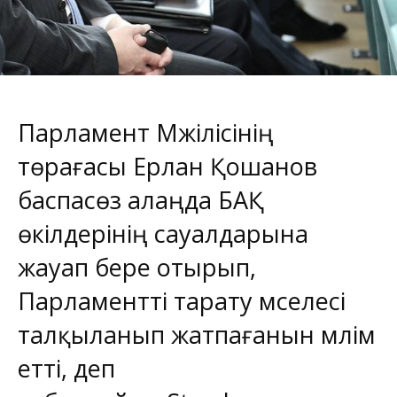
Парламент Мәжілісінің
төрағасы Ерлан Қошанов
баспасөз алаңда БАҚ
өкілдерінің сауалдарына
жауап бере отырып,
Парламентті тарату мәселесі
талқыланып жатпағанын мәлім
етті, деп