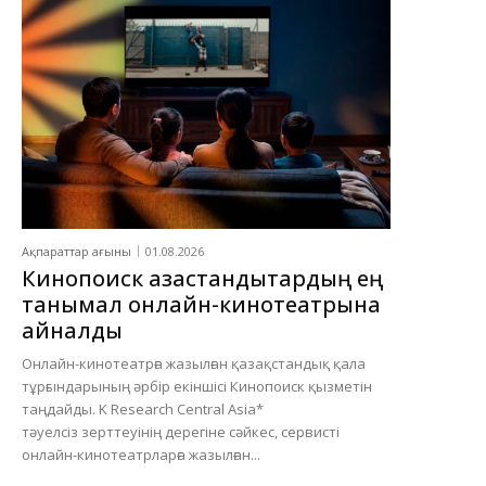
Ақпараттар ағыны
01.08.2026
Кинопоиск қазақстандықтардың ең
танымал онлайн-кинотеатрына
айналды
Онлайн-кинотеатрға жазылған қазақстандық қала
тұрғындарының әрбір екіншісі Кинопоиск қызметін
таңдайды. K Research Central Asia*
тәуелсіз зерттеуінің дерегіне сәйкес, сервисті
онлайн-кинотеатрларға жазылған...