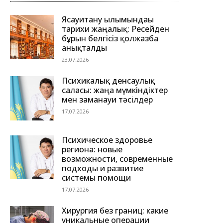
Ясауитану ғылымындағы
тарихи жаңалық: Ресейден
бұрын белгісіз қолжазба
анықталды
23.07.2026
Психикалық денсаулық
саласы: жаңа мүмкіндіктер
мен заманауи тәсілдер
17.07.2026
Психическое здоровье
региона: новые
возможности, современные
подходы и развитие
системы помощи
17.07.2026
Хирургия без границ: какие
уникальные операции