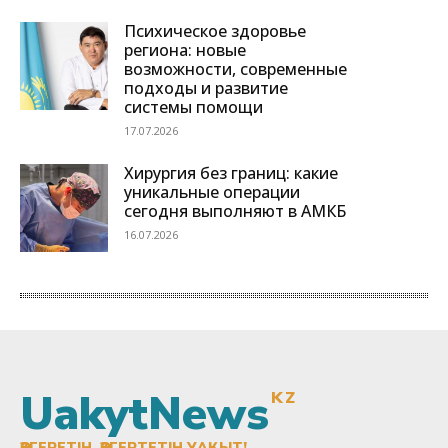
UakytNews
KZ
ӨЗГЕРЕТІН, ӨЗГЕРТЕТІН УАҚЫТ!