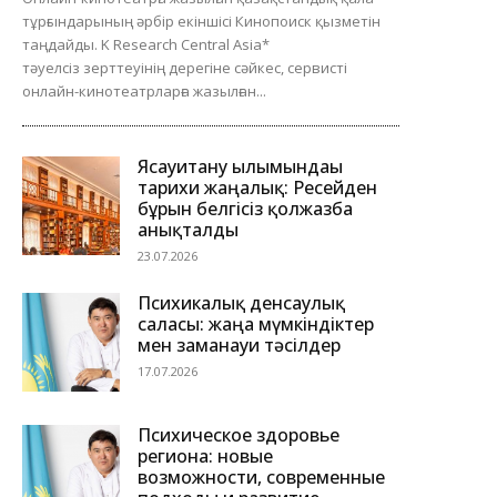
тұрғындарының әрбір екіншісі Кинопоиск қызметін
таңдайды. K Research Central Asia*
тәуелсіз зерттеуінің дерегіне сәйкес, сервисті
онлайн-кинотеатрларға жазылған...
Ясауитану ғылымындағы
тарихи жаңалық: Ресейден
бұрын белгісіз қолжазба
анықталды
23.07.2026
Психикалық денсаулық
саласы: жаңа мүмкіндіктер
мен заманауи тәсілдер
17.07.2026
Психическое здоровье
региона: новые
возможности, современные