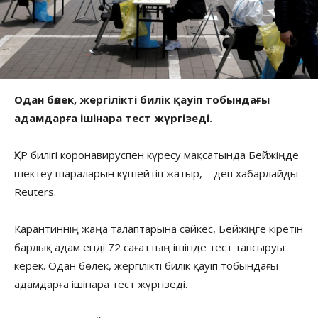
Одан бөлек, жергілікті билік қауіп тобындағы
адамдарға ішінара тест жүргізеді.
ҚХР билігі коронавируспен күресу мақсатында Бейжіңде
шектеу шараларын күшейтіп жатыр, – деп хабарлайды
Reuters.
Карантиннің жаңа талаптарына сәйкес, Бейжіңге кіретін
барлық адам енді 72 сағаттың ішінде тест тапсыруы
керек. Одан бөлек, жергілікті билік қауіп тобындағы
адамдарға ішінара тест жүргізеді.