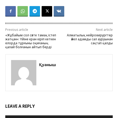
Previous article
Next article
«Жұбайым сол сәтте тамақ істеп
Алматылық нейрохирургтер
жатқан»: Үйіне кран кіріп кеткен
әйел адамды сал ауруынан
елорда тұрғыны оқиғаның
сақтап қалды
қалай болғанын айтып берді
Қуаныш
LEAVE A REPLY