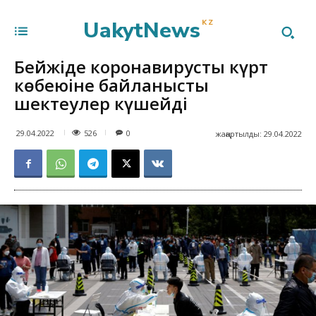
UakytNews
KZ
Бейжіңде коронавирустың күрт
көбеюіне байланысты
шектеулер күшейді
526
29.04.2022
0
жаңартылды:
29.04.2022