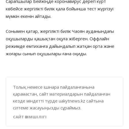
Сарапшылар Бейжіңде коронавирус дерегі күрт
көбейсе жергілікті билік қала бойынша тест жүргізуі
мүмкін екенін айтады.
Сонымен қатар, жергілікті билік Чаоян ауданындағы
оқушыларды қашықтан оқуға жіберген. Оффлайн
режимде емтиханға дайындалып жатқан орта және
жоғары сынып оқушылары ғана оқиды.
Толық немесе ішінара пайдаланғанына
қарамастан, сайт материалдарын пайдаланған
кезде міндетті түрде uakytnews.kz сайтына
сілтеме жасауыңызды сұраймыз.
САЙТ ӘКІМШІЛІГІ