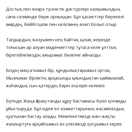
Достық пен өзара түсіністік дәстүрлері халқымыздың
сана-сезімінде берік орныққан. Бұл қасиеттер берекелі
өмірдің, бейбітшілік пен келісімнің өзегі болып отыр.
Тағдырдың жазуымен кең байтақ қазақ жерінде
тоғысқан әр алуан мәдениеттер тұтаса келе ұлттық
бірегейлігіміздің ажырамас бөлігіне айналды.
Біздің мақсатымыз бір, құндылықтарымыз ортақ.
Мызғымас бірліктің арқасында қиындықтан қаймықпай,
жаһандық сын-қатердің бәрін еңсеріп келеміз.
Бүгінде Жаңа Қазақстанды құру бастамасы бүкіл қоғамды
ұйыстыруда. Бұл идея ел азаматтарының жасампаздық
қуатынан бастау алады. Мемлекетімізді жан-жақты
жаңғыртуға әрқайсымыз өз үлесімізді қосуымыз керек.