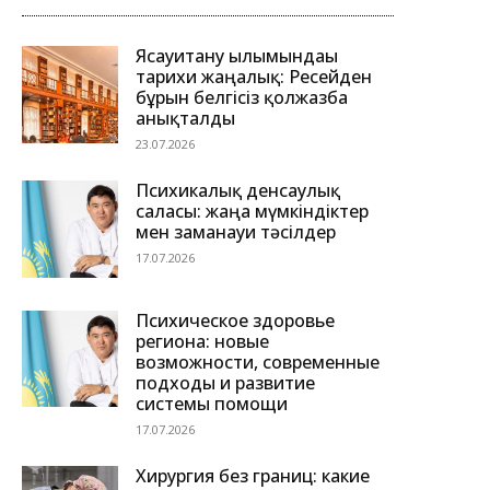
Ясауитану ғылымындағы
тарихи жаңалық: Ресейден
бұрын белгісіз қолжазба
анықталды
23.07.2026
Психикалық денсаулық
саласы: жаңа мүмкіндіктер
мен заманауи тәсілдер
17.07.2026
Психическое здоровье
региона: новые
возможности, современные
подходы и развитие
системы помощи
17.07.2026
Хирургия без границ: какие