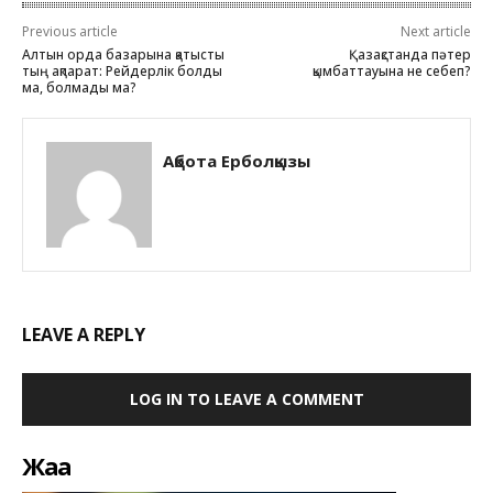
Previous article
Next article
Алтын орда базарына қатысты
Қазақстанда пәтер
тың ақпарат: Рейдерлік болды
қымбаттауына не себеп?
ма, болмады ма?
Ақбота Ерболқызы
LEAVE A REPLY
LOG IN TO LEAVE A COMMENT
Жаңа