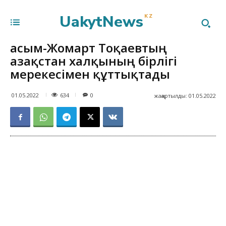
UakytNews
KZ
Қасым-Жомарт Тоқаевтың
Қазақстан халқының бірлігі
мерекесімен құттықтады
634
01.05.2022
0
жаңартылды:
01.05.2022