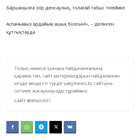
Баршаңызға зор денсаулық, толағай табыс тілеймін!
Аспанымыз әрдайым ашық болсын!», – делінген
құттықтауда.
Толық немесе ішінара пайдаланғанына
қарамастан, сайт материалдарын пайдаланған
кезде міндетті түрде uakytnews.kz сайтына
сілтеме жасауыңызды сұраймыз.
САЙТ ӘКІМШІЛІГІ