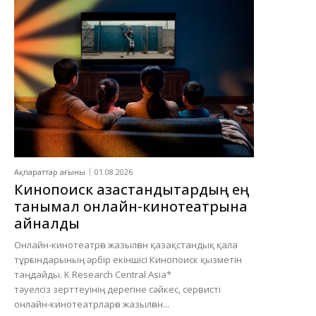
Ақпараттар ағыны
01.08.2026
Кинопоиск қазақстандықтардың ең
танымал онлайн-кинотеатрына
айналды
Онлайн-кинотеатрға жазылған қазақстандық қала
тұрғындарының әрбір екіншісі Кинопоиск қызметін
таңдайды. K Research Central Asia*
тәуелсіз зерттеуінің дерегіне сәйкес, сервисті
онлайн-кинотеатрларға жазылған...