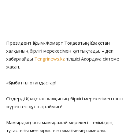
Президент Қасым-Жомарт Тоқаевтың Қазақстан
халқының бірлігі мерекесімен құттықтады, – деп
хабарлайды
Tengrinews.kz
тілшісі Ақордаға сілтеме
жасап.
«Қымбатты отандастар!
Сіздерді Қазақстан халқының бірлігі мерекесімен шын
жүректен құттықтаймын!
Мамырдың осы мамыражай мерекесі – еліміздің
тұтастығы мен ырыс-ынтымағының символы.