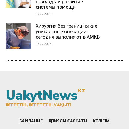
UakytNews
KZ
ӨЗГЕРЕТІН, ӨЗГЕРТЕТІН УАҚЫТ!
БАЙЛАНЫС
ҚҰПИЯЛЫҚ САЯСАТЫ
КЕЛІСІМ