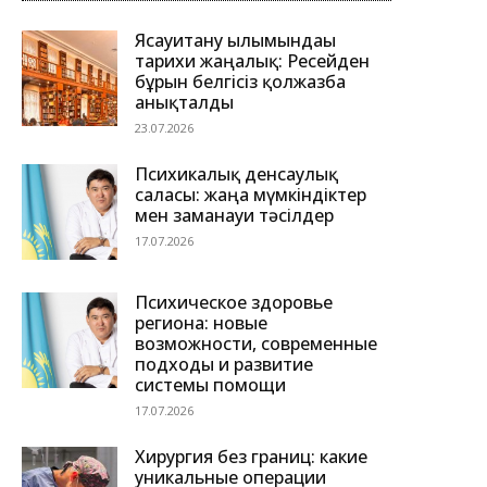
Ясауитану ғылымындағы
тарихи жаңалық: Ресейден
бұрын белгісіз қолжазба
анықталды
23.07.2026
Психикалық денсаулық
саласы: жаңа мүмкіндіктер
мен заманауи тәсілдер
17.07.2026
Психическое здоровье
региона: новые
возможности, современные
подходы и развитие
системы помощи
17.07.2026
Хирургия без границ: какие
уникальные операции