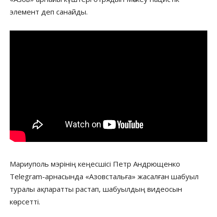
элемент деп санайды.
Мариуполь мэрінің кеңесшісі Петр Андрющенко
Telegram-арнасында «Азовстальға» жасалған шабуыл
туралы ақпаратты растап, шабуылдың видеосын
көрсетті.