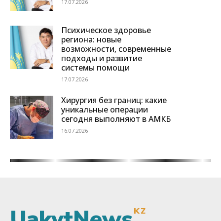
UakytNews
KZ