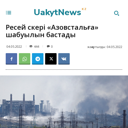
UakytNews
KZ
Ресей әскері «Азовстальға»
шабуылын бастады
444
04.05.2022
0
жаңартылды:
04.05.2022