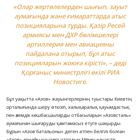
«Олар жертөлелерден шығып, зауыт
аумағында және ғимараттарда атыс
позицияларына тұрды. Қазір Ресей
армиясы мен ДХР бөлімшелері
артиллерия мен авиацияны
пайдалана отырып, бұл атыс
позицияларын жоюға кірісті», – деді
Қорғаныс министрлігі өкілі
РИА
Новостиге
.
Бұл уақытта «Азов» жауынгерлерінің туыстары Киевтің
орталығында шеру өткізіп, халықаралық қауымдастық
пен әлемдік көшбасшыларды отбасыларын «Азовсталь»
аумағынан шығаруды қамтамасыз етуге шақырды.
Бұрын «Азов батальоны» деген атпен белгілі болған
«Азов» арнайы күштері отрядын Мәскеу нацистік