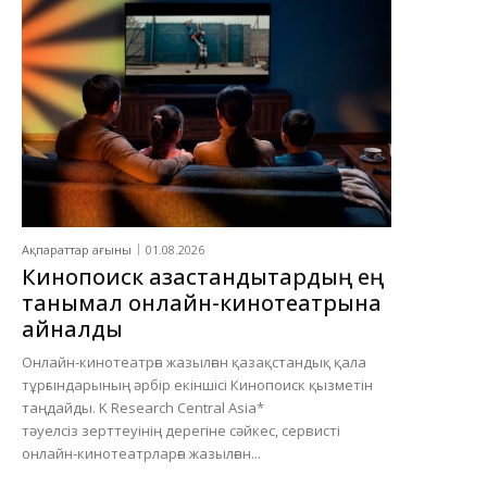
Ақпараттар ағыны
01.08.2026
Кинопоиск қазақстандықтардың ең
танымал онлайн-кинотеатрына
айналды
Онлайн-кинотеатрға жазылған қазақстандық қала
тұрғындарының әрбір екіншісі Кинопоиск қызметін
таңдайды. K Research Central Asia*
тәуелсіз зерттеуінің дерегіне сәйкес, сервисті
онлайн-кинотеатрларға жазылған...