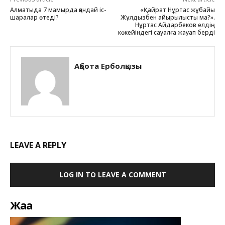
Алматыда 7 мамырда қандай іс-
«Қайрат Нұртас жұбайы
шаралар өтеді?
Жұлдызбен айырылысты ма?».
Нұртас Айдарбеков елдің
көкейіндегі сауалға жауап берді
Ақбота Ерболқызы
LEAVE A REPLY
LOG IN TO LEAVE A COMMENT
Жаңа