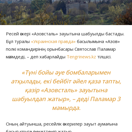
Ресей әскері «Азовсталь» зауытына шабуылды бастады.
Бұл туралы
«Украинская правда»
басылымына «Азов»
полкі командирінің орынбасары Святослав Паламар
мәлімдеді, – деп хабарлайды
Tengrinews.kz
тілшісі.
«Түні бойы әуе бомбаларымен
атқылады, екі бейбіт әйел қаза тапты,
қазір «Азовсталь» зауытына
шабуылдап жатыр», – деді Паламар 3
мамырда.
Оның айтуынша, ресейлік әскерилер зауыт аумағына
басып кіруге әрекеттеніп жатыр.