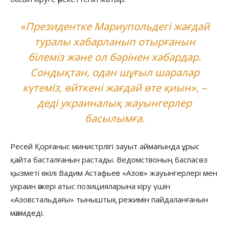
«Президентке Мариупольдегі жағдай
туралы хабарланып отырғанын
білеміз және ол бәрінен хабардар.
Сондықтан, одан шұғыл шаралар
күтеміз, өйткені жағдай өте қиын», –
деді украиналық жауынгерлер
басылымға.
Ресей Қорғаныс министрлігі зауыт аймағында ұрыс
қайта басталғанын растады. Ведомствоның баспасөз
қызметі өкілі Вадим Астафьев «Азов» жауынгерлері мен
украин әскері атыс позицияларына кіру үшін
«Азовстальдағы» тыныштық режимін пайдаланғанын
мәлімдеді.