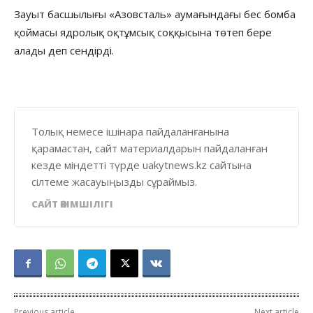
Зауыт басшылығы «Азовсталь» аумағындағы бес бомба
қоймасы ядролық оқтұмсық соққысына төтеп бере
алады деп сендірді.
Толық немесе ішінара пайдаланғанына
қарамастан, сайт материалдарын пайдаланған
кезде міндетті түрде uakytnews.kz сайтына
сілтеме жасауыңызды сұраймыз.
САЙТ ӘКІМШІЛІГІ
Previous article
Next article