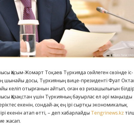
сы Қасым-Жомарт Тоқаев Түркияда сөйлеген сөзінде іс-
дің шынайы досы, Түркияның вице-президенті Фуат Окта
ы келіп отырғанын айтып, оған өз ризашылығын білдір
сы Қазақстан үшін Түркияның бауырлас ел әрі маңызды
еріктес екенін, сондай-ақ ең ірі сыртқы экономикалық
бірі екенін атап өтті, – деп хабарлайды
Tengrinews.kz
тілш
ме жасап.