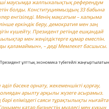
нші маусымда жалпыхалықтық референдум
летін болды. Конституциямыздың 33 бабына
улер енгізіледі. Менің мақсатым – халқыма
інше еркіндік беру, демократия мен заң
ігін күшейту. Президент ретінде ешқандай
ылықтар мен жеңілдіктерге құмар емеспін.
ы қаламаймын», – деді Мемлекет басшысы.
 Президент ұлттық экономика түбегейлі жаңғыртылаты
әділ бәсеке орнату, жекеменшікті қорғау,
олиядан арылту арқылы жүзеге асырамыз.
әрі еліміздегі саяси тұрақтылықты нығайта
 Сонымен қатар бизнестің мүддесі мен құқын