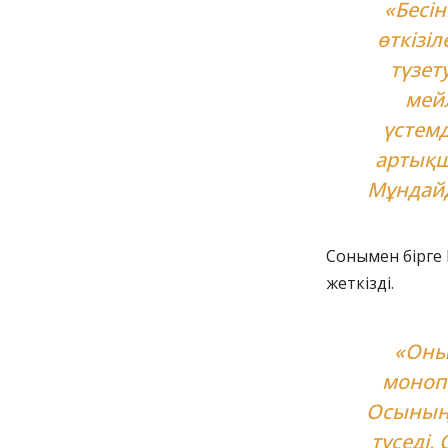
«Бесі
өткізі
түзет
мейл
үстемд
артықш
Мұндайд
Сонымен бірге
жеткізді.
«Оны 
моноп
Осының б
түседі.