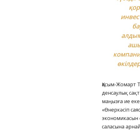
қор
инвес
ба
алдым
ашы
компани
өкілдер
Қасым-Жомарт Т
денсаулық сақ
маңызға ие еке
«Өнеркәсіп сая
экономикасын ө
саласына арна