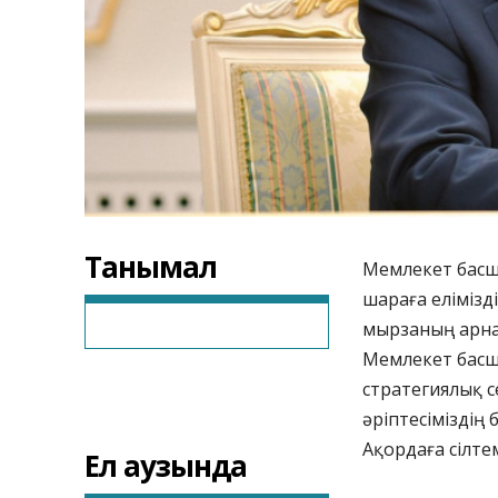
Танымал
Мемлекет басшы
шараға еліміз
мырзаның арнай
Мемлекет басшы
стратегиялық с
әріптесіміздің 
Ақордаға сілте
Ел аузында