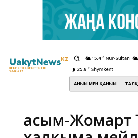
15.4
Nur-Sultan
C
UakytNews
KZ
25.9
Shymkent
ӨЗГЕРЕТІН, ӨЗГЕРТЕТІН
C
УАҚЫТ!
АНЫҒЫ МЕН ҚАНЫҒЫ
ТАЛҚ
Қасым-Жомарт 
халқыма мейлі