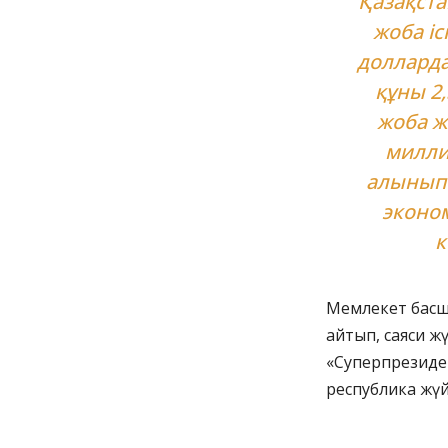
Қазақста
жоба і
долларда
құны 2
жоба ж
милли
алынып 
эконо
к
Мемлекет басшы
айтып, саяси ж
«Суперпрезиде
республика жүйе