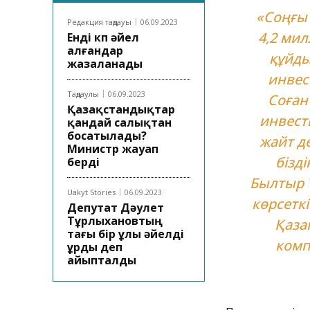
«Соңғы
Редакция таңдауы
06.09.2023
4,2 ми
Енді көп әйел
алғандар
құйды
жазаланады
инвес
Таңдаулы
06.09.2023
Соған
Қазақстандықтар
инвест
қандай салықтан
босатылады?
жайт д
Министр жауап
бізді
берді
Былтыр 
Uakyt Stories
06.09.2023
көрсетк
Депутат Дәулет
Тұрлыхановтың
Қаза
тағы бір ұлы әйелді
комп
ұрды деп
айыпталды