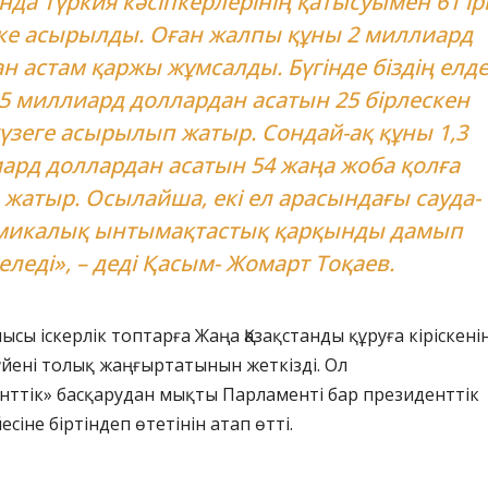
нда Түркия кәсіпкерлерінің қатысуымен 61 ір
ске асырылды. Оған жалпы құны 2 миллиард
н астам қаржы жұмсалды. Бүгінде біздің елд
,5 миллиард доллардан асатын 25 бірлескен
үзеге асырылып жатыр. Сондай-ақ құны 1,3
ард доллардан асатын 54 жаңа жоба қолға
жатыр. Осылайша, екі ел арасындағы сауда-
микалық ынтымақтастық қарқынды дамып
еледі», – деді Қасым- Жомарт Тоқаев.
сы іскерлік топтарға Жаңа Қазақстанды құруға кіріскені
үйені толық жаңғыртатынын жеткізді. Ол
нттік» басқарудан мықты Парламенті бар президенттік
сіне біртіндеп өтетінін атап өтті.