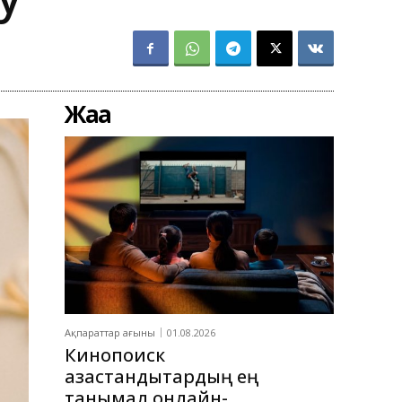
Жаңа
Ақпараттар ағыны
01.08.2026
Кинопоиск
қазақстандықтардың ең
танымал онлайн-