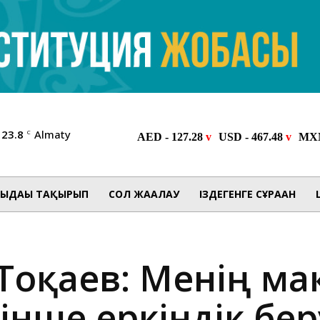
23.8
Almaty
C
ЫДАҒЫ ТАҚЫРЫП
СОЛ ЖАҒАЛАУ
ІЗДЕГЕНГЕ СҰРАҒАН
Тоқаев: Менің ма
нше еркіндік бер