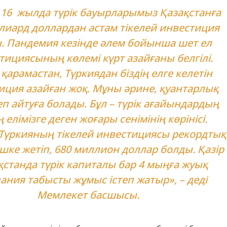
 16 жылда түрік бауырларымыз Қазақстанға
ллиард доллардан астам тікелей инвестиция
. Пандемия кезінде әлем бойынша шет ел
тициясының көлемі күрт азайғаны белгілі.
 қарамастан, Түркиядан біздің елге келетін
иция азайған жоқ. Мұны әрине, қуантарлық
еп айтуға болады. Бұл – түрік ағайындардың
ң елімізге деген жоғары сенімінің көрінісі.
Түркияның тікелей инвестициясы рекордтық
ішке жетіп, 680 миллион доллар болды. Қазір
қстанда түрік капиталы бар 4 мыңға жуық
ания табысты жұмыс істеп жатыр», – деді
Мемлекет басшысы.