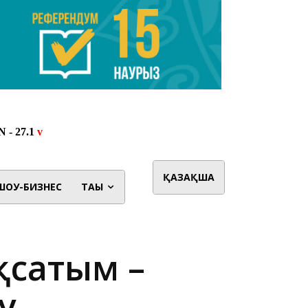
ҚАЗАҚША
ШОУ-БИЗНЕС
ТАҒЫ
қсатым –
у