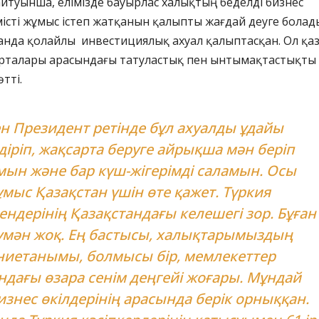
йтуынша, елімізде бауырлас халықтың беделді бизнес
місті жұмыс істеп жатқанын қалыпты жағдай деуге болад
танда қолайлы инвестициялық ахуал қалыптасқан. Ол қаз
 орталары арасындағы татуластық пен ынтымақтастықты
тті.
н Президент ретінде бұл ахуалды ұдайы
діріп, жақсарта беруге айрықша мән беріп
ын және бар күш-жігерімді саламын. Осы
мыс Қазақстан үшін өте қажет. Түркия
ндерінің Қазақстандағы келешегі зор. Бұған
үмән жоқ. Ең бастысы, халықтарымыздың
ниетанымы, болмысы бір, мемлекеттер
ндағы өзара сенім деңгейі жоғары. Мұндай
изнес өкілдерінің арасында берік орныққан.