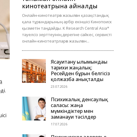
кинотеатрына айналды
Онлайн-кинотеатрға жазылған қазақстандық
қала тұрғындарының әрбір екіншісі Кинопоиск
қызметін таңдайды. K Research Central Asia*
тәуелсіз зерттеуінің дерегіне сәйкес, сервисті
онлайн-кинотеатрларға жазылған...
Ясауитану ғылымындағы
тарихи жаңалық:
Ресейден бұрын белгісіз
қолжазба анықталды
й
23.07.2026
ді.
Психикалық денсаулық
саласы: жаңа
мүмкіндіктер мен
ісі
заманауи тәсілдер
17.07.2026