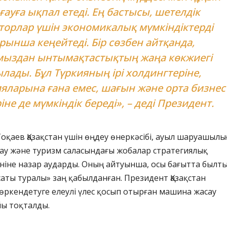
ғауға ықпал етеді. Ең бастысы, шетелдік
торлар үшін экономикалық мүмкіндіктерді
рынша кеңейтеді. Бір сөзбен айтқанда,
ыздан ынтымақтастықтың жаңа көкжиегі
лады. Бұл Түркияның ірі холдингтеріне,
яларына ғана емес, шағын және орта бизнес
іне де мүмкіндік береді», – деді Президент.
оқаев Қазақстан үшін өңдеу өнеркәсібі, ауыл шаруашылы
тау және туризм саласындағы жобалар стратегиялық
ніне назар аударды. Оның айтуынша, осы бағытта былт
саты туралы» заң қабылданған. Президент Қазақстан
ркендетуге елеулі үлес қосып отырған машина жасау
йы тоқталды.