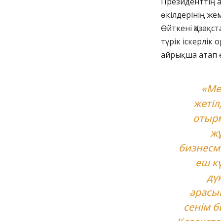
Президенттің а
өкілдерінің же
Өйткені Қазақс
түрік іскерлік
айрықша атап ө
«Ме
жетіл
отырм
жұ
бизнесме
еш к
дү
арасы
сенім б