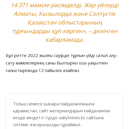
14 371 мәміле рәсімделді. Жер үйлерді
Алматы, Кызылорда және Солтүстік
Қазақстан облыстарының
тұрғындарды құп көрген», – делінген
хабарламада.
Бұл ретте 2022 жылғы сәуірде тұрғын үйді сатып алу-
сату мәмілелерінің саны былтырғы осы уақытпен
салыстырғанда 12 пайызға азайған.
Толық немесе ішінара пайдаланғанына
қарамастан, сайт материалдарын пайдаланған
кезде міндетті түрде uakytnews.kz сайтына
сілтеме жасауыңызды сұраймыз.