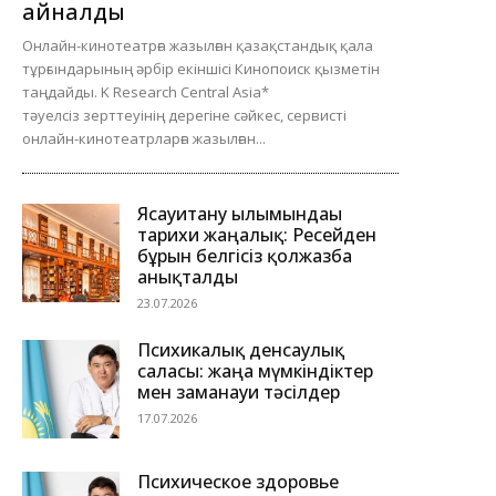
айналды
Онлайн-кинотеатрға жазылған қазақстандық қала
тұрғындарының әрбір екіншісі Кинопоиск қызметін
таңдайды. K Research Central Asia*
тәуелсіз зерттеуінің дерегіне сәйкес, сервисті
онлайн-кинотеатрларға жазылған...
Ясауитану ғылымындағы
тарихи жаңалық: Ресейден
бұрын белгісіз қолжазба
анықталды
23.07.2026
Психикалық денсаулық
саласы: жаңа мүмкіндіктер
мен заманауи тәсілдер
17.07.2026
Психическое здоровье