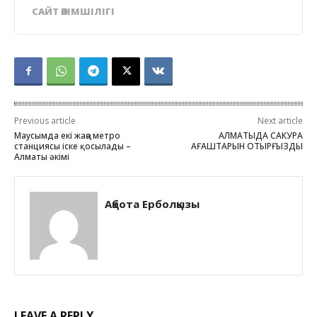
САЙТ ӘКІМШІЛІГІ
Previous article
Next article
Маусымда екі жаңа метро
АЛМАТЫДА САКУРА
станциясы іске қосылады –
АҒАШТАРЫН ОТЫРҒЫЗДЫ
Алматы әкімі
Ақбота Ерболқызы
LEAVE A REPLY