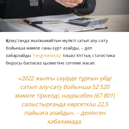
Қазақстанда жылжымайтын мүлікті сатып алу-сату
бойынша мәміле саны күрт азайды, – деп
хабарлайды
Tengrinews.kz
тілшісі Ұлттық статистика
бюросы баспасөз қызметіне сілтеме жасап.
«2022 жылғы сәуірде тұрғын үйді
сатып алу-сату бойынша 52 520
мәміле тіркелді, наурызбен (67 801)
салыстырғанда көрсеткіш 22,5
пайызға азайды», – делінген
хабаламада.