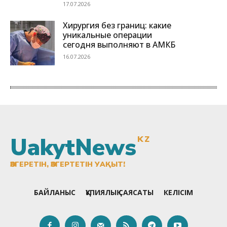
UakytNews
KZ
ӨЗГЕРЕТІН, ӨЗГЕРТЕТІН УАҚЫТ!
БАЙЛАНЫС
ҚҰПИЯЛЫҚ САЯСАТЫ
КЕЛІСІМ