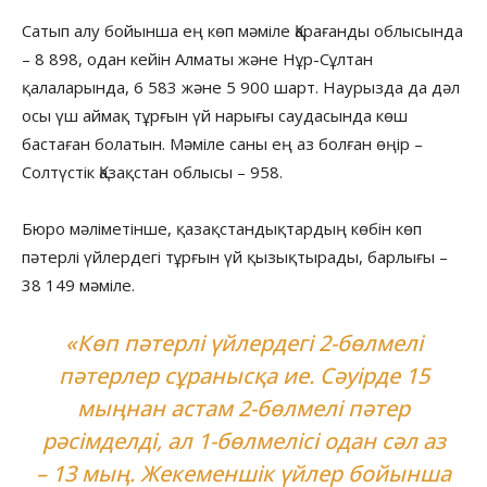
Сатып алу бойынша ең көп мәміле Қарағанды облысында
– 8 898, одан кейін Алматы және Нұр-Сұлтан
қалаларында, 6 583 және 5 900 шарт. Наурызда да дәл
осы үш аймақ тұрғын үй нарығы саудасында көш
бастаған болатын. Мәміле саны ең аз болған өңір –
Солтүстік Қазақстан облысы – 958.
Бюро мәліметінше, қазақстандықтардың көбін көп
пәтерлі үйлердегі тұрғын үй қызықтырады, барлығы –
38 149 мәміле.
«Көп пәтерлі үйлердегі 2-бөлмелі
пәтерлер сұранысқа ие. Сәуірде 15
мыңнан астам 2-бөлмелі пәтер
рәсімделді, ал 1-бөлмелісі одан сәл аз
– 13 мың. Жекеменшік үйлер бойынша