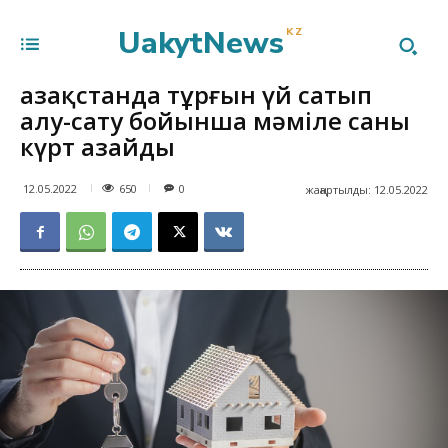
UakytNews
KZ
Қазақстанда тұрғын үй сатып
алу-сату бойынша мәміле саны
күрт азайды
650
12.05.2022
0
жаңартылды:
12.05.2022