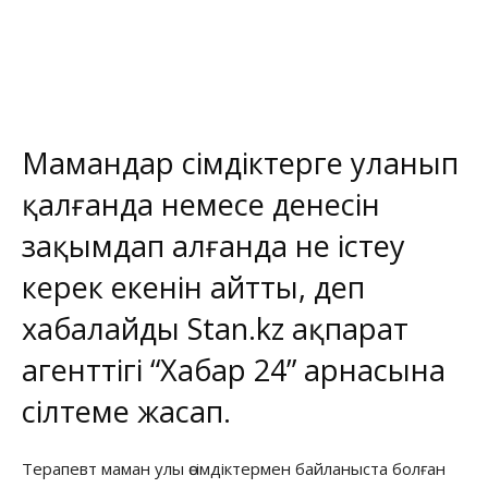
Мамандар өсімдіктерге уланып
қалғанда немесе денесін
зақымдап алғанда не істеу
керек екенін айтты, деп
хабалайды
Stan.kz
ақпарат
агенттігі
“Хабар 24”
арнасына
сілтеме жасап.
Терапевт маман улы өсімдіктермен байланыста болған