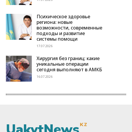
UakytNews
KZ