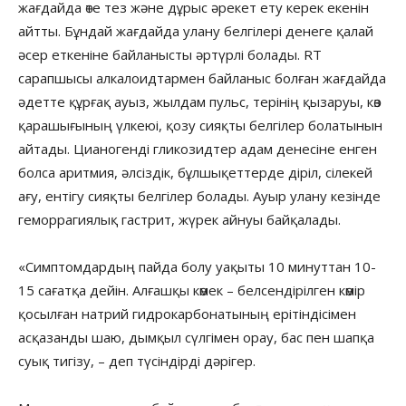
жағдайда өте тез және дұрыс әрекет ету керек екенін
айтты. Бұндай жағдайда улану белгілері денеге қалай
әсер еткеніне байланысты әртүрлі болады. RT
сарапшысы алкалоидтармен байланыс болған жағдайда
әдетте құрғақ ауыз, жылдам пульс, терінің қызаруы, көз
қарашығының үлкеюі, қозу сияқты белгілер болатынын
айтады. Цианогенді гликозидтер адам денесіне енген
болса аритмия, әлсіздік, бұлшықеттерде діріл, сілекей
ағу, ентігу сияқты белгілер болады. Ауыр улану кезінде
геморрагиялық гастрит, жүрек айнуы байқалады.
«Симптомдардың пайда болу уақыты 10 минуттан 10-
15 сағатқа дейін. Алғашқы көмек – белсендірілген көмір
қосылған натрий гидрокарбонатының ерітіндісімен
асқазанды шаю, дымқыл сүлгімен орау, бас пен шапқа
суық тигізу, – деп түсіндірді дәрігер.