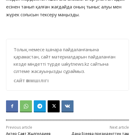
есінен танып қалған жағдайда оның тыныс алуы мен
жүрек соғысын тексеру маңызды.
Толық немесе ішінара пайдаланғанына
қарамастан, сайт материалдарын пайдаланған
кезде міндетті түрде uakytnews.kz сайтына
сілтеме жасауыңызды сұраймыз.
САЙТ ӘКІМШІЛІГІ
Previous article
Next article
Актер Сағат Жылгелдиев
Дана Есеева президенттен тағы