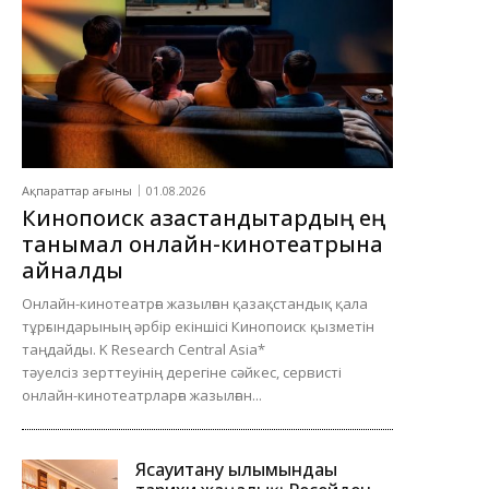
Ақпараттар ағыны
01.08.2026
Кинопоиск қазақстандықтардың ең
танымал онлайн-кинотеатрына
айналды
Онлайн-кинотеатрға жазылған қазақстандық қала
тұрғындарының әрбір екіншісі Кинопоиск қызметін
таңдайды. K Research Central Asia*
тәуелсіз зерттеуінің дерегіне сәйкес, сервисті
онлайн-кинотеатрларға жазылған...
Ясауитану ғылымындағы