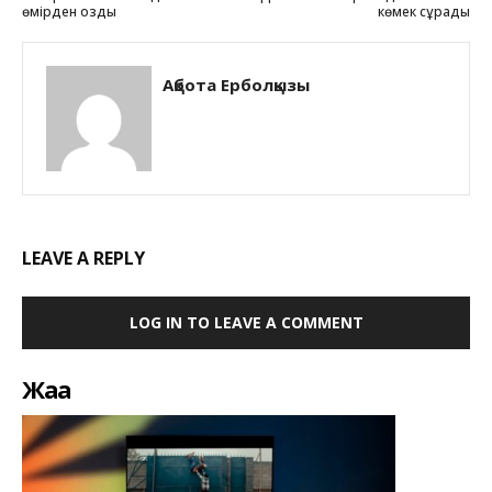
өмірден озды
көмек сұрады
Ақбота Ерболқызы
LEAVE A REPLY
LOG IN TO LEAVE A COMMENT
Жаңа