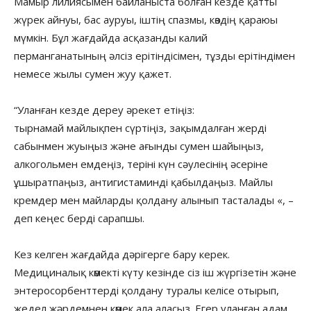
Мамыр лилиясымен байланыста болған кезде қатты
жүрек айнуы, бас ауруы, іштің спазмы, көздің қараюы
мүмкін. Бұл жағдайда асқазанды калий
перманганатының әлсіз ерітіндісімен, тұзды ерітіндімен
немесе жылы сумен жуу қажет.
“Уланған кезде дереу әрекет етіңіз:
тырнамай майлықпен сүртіңіз, зақымдалған жерді
сабынмен жуыңыз және ағынды сумен шайыңыз,
алкогольмен емдеңіз, теріні күн сәулесінің әсеріне
ұшыратпаңыз, антигистаминді қабылдаңыз. Майлы
кремдер мен майларды қолдану алынып тасталады «, –
деп кеңес берді сарапшы.
Кез келген жағдайда дәрігерге бару керек.
Медициналық көмекті күту кезінде сіз іш жүргізетін және
энтеросорбенттерді қолдану туралы келісе отырып,
жедел жәрдемнен көмек ала аласыз. Егер уланған адам