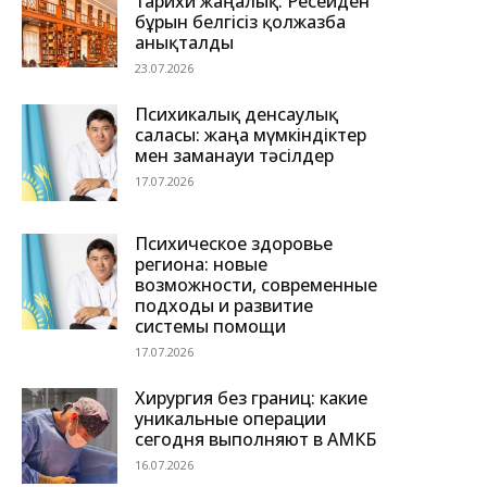
тарихи жаңалық: Ресейден
бұрын белгісіз қолжазба
анықталды
23.07.2026
Психикалық денсаулық
саласы: жаңа мүмкіндіктер
мен заманауи тәсілдер
17.07.2026
Психическое здоровье
региона: новые
возможности, современные
подходы и развитие
системы помощи
17.07.2026
Хирургия без границ: какие
уникальные операции
сегодня выполняют в АМКБ
16.07.2026