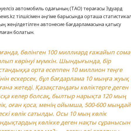
әуелсіз автомобиль одағының (ТАО) төрағасы Эдуард
ews.kz тілшісімен әңгіме барысында орташа статистика
ың жеңілдетілген автонесие бағдарламасына қатысу
алаған болатын.
ағанда, бөлінген 100 миллиард ғажайып сома
олып көрінуі мүмкін. Шындығында, бір
стандыққа орта есеппен 10 миллион теңге
інін ескерсек, бұл бағдарлама 10 мыңға жуық
 ғана жетеді. Қазақстандағы көліктерге деген
сқа келер болсақ, былтыр нарықта 120 мың
ік, оған қоса, менің ойымша, 500-600 мыңдай
ескі көлік сатылды. Осы 10 мың көлік
андықтардың көлікке деген нақты сұранысын