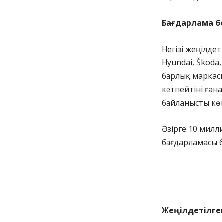
Бағдарлама б
Негізі жеңілдет
Hyundai, Škoda,
барлық маркасы
кетпейтіні ған
байланысты көп
Әзірге 10 милл
бағдарламасы б
Жеңілдетілге