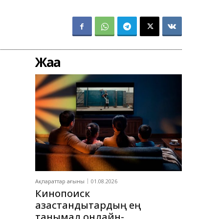
Жаңа
Ақпараттар ағыны
01.08.2026
Кинопоиск
қазақстандықтардың ең
танымал онлайн-