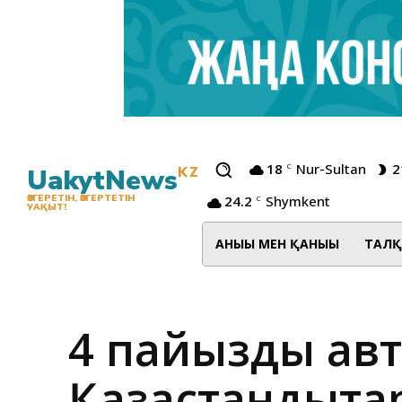
18
Nur-Sultan
2
C
UakytNews
KZ
24.2
Shymkent
ӨЗГЕРЕТІН, ӨЗГЕРТЕТІН
C
УАҚЫТ!
АНЫҒЫ МЕН ҚАНЫҒЫ
ТАЛҚ
4 пайыздық ав
Қазақстандықтар