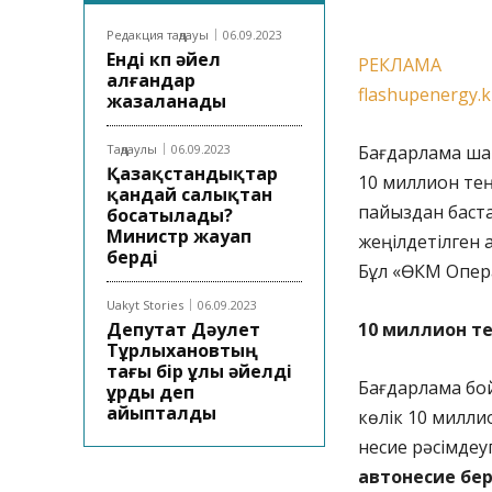
Редакция таңдауы
06.09.2023
Енді көп әйел
РЕКЛАМА
алғандар
flashupenergy.
жазаланады
Таңдаулы
06.09.2023
Бағдарлама ша
Қазақстандықтар
10 миллион тең
қандай салықтан
пайыздан баст
босатылады?
Министр жауап
жеңілдетілген 
берді
Бұл «ӨКМ Опер
Uakyt Stories
06.09.2023
Депутат Дәулет
10 миллион те
Тұрлыхановтың
тағы бір ұлы әйелді
Бағдарлама бой
ұрды деп
айыпталды
көлік 10 милли
несие рәсімдеу
автонесие бе