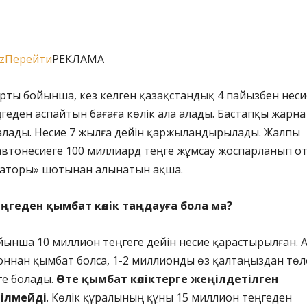
kzПерейти
РЕКЛАМА
рты бойынша, кез келген қазақстандық 4 пайызбен неси
геден аспайтын бағаға көлік ала алады. Бастапқы жарна
алады. Несие 7 жылға дейін қаржыландырылады. Жалпы
автонесиеге 100 миллиард теңге жұмсау жоспарланып о
аторы» шотынан алынатын ақша.
ңгеден қымбат көлік таңдауға бола ма?
ынша 10 миллион теңгеге дейін несие қарастырылған. 
оннан қымбат болса, 1-2 миллионды өз қалтаңыздан төл
ге болады.
Өте қымбат көліктерге жеңілдетілген
рілмейді
. Көлік құралының құны 15 миллион теңгеден