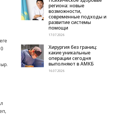
Психическое здоровье
региона: новые
возможности,
современные подходы и
развитие системы
помощи
17.07.2026
еге
Хирургия без границ:
 0
какие уникальные
операции сегодня
выполняют в АМКБ
тыр.
16.07.2026
Ал
еп,