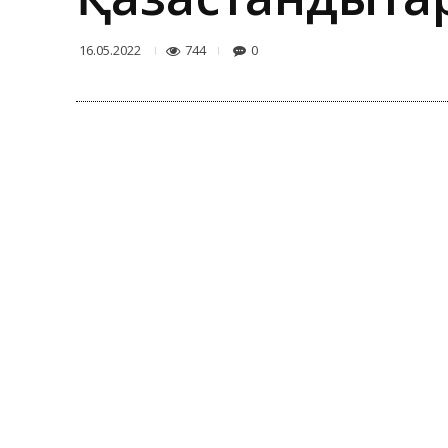
744
0
16.05.2022