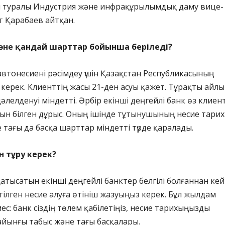
Бұл туралы Индустрия және инфрақұрылымдық даму вице-
т Қарабаев айтқан.
және қандай шарттар бойынша беріледі?
автонесиені рәсімдеу үшін Қазақстан Республикасының
керек. Клиенттің жасы 21-ден асуы қажет. Тұрақты айлы
әлелденуі міндетті. Әрбір екінші деңгейлі банк өз клиен
ын білген дұрыс. Оның ішінде тұтынушының несие тарих
е тағы да басқа шарттар міндетті түрде қаралады.
 тұру керек?
атысатын екінші деңгейлі банктер белгілі болғаннан кей
тілген несие алуға өтініш жазуыңыз керек. Бұл жылдам
мес: банк сіздің төлем қабілетіңіз, несие тарихыңызды
сайынғы табыс және тағы басқалары.