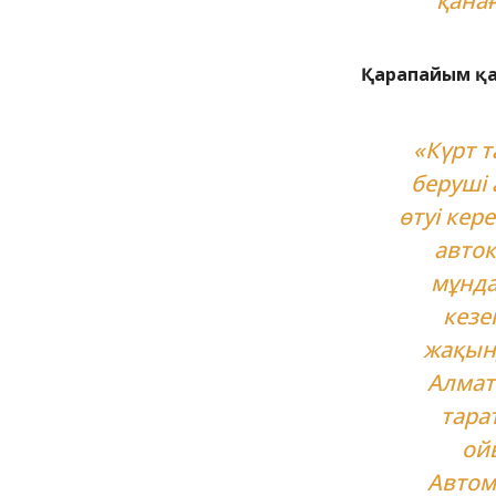
қанағ
Қарапайым қа
«Күрт 
беруші 
өтуі кер
авток
мұнда
кезе
жақын
Алматы
тара
ойы
Автом