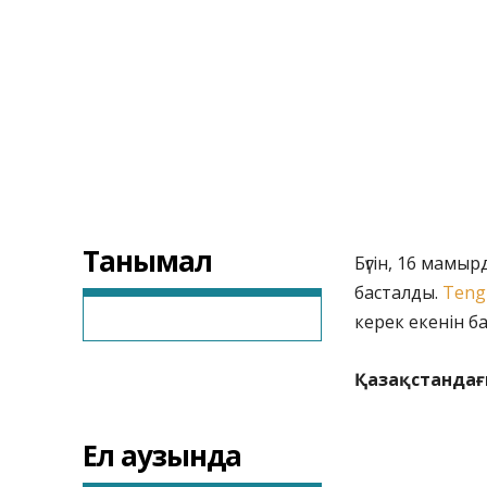
Танымал
Бүгін, 16 мамы
басталды.
Teng
керек екенін 
Қазақстандағ
Ел аузында