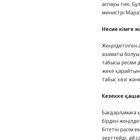
аспауы тиіс. 
министрі Мара
Несие кімге 
Жеңілдетілген 
азаматы болуы 
табысы ресми д
жеке қарайтын
табыс көзі жән
Кезекке қашан
Бағдарламаға қ
бірден жеңілде
бітетін рәсім е
зерттейді, ай 