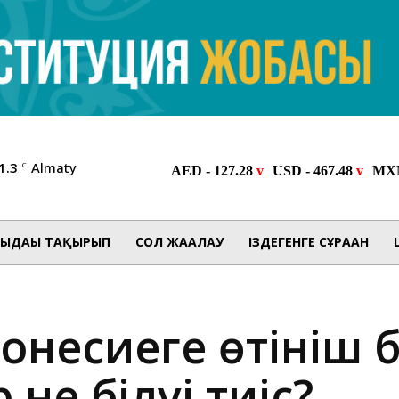
1.3
Almaty
C
ЫДАҒЫ ТАҚЫРЫП
СОЛ ЖАҒАЛАУ
ІЗДЕГЕНГЕ СҰРАҒАН
тонесиеге өтініш 
 не білуі тиіс?