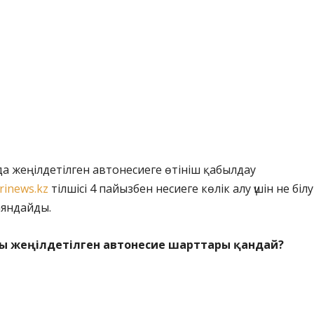
рда жеңілдетілген автонесиеге өтініш қабылдау
rinews.kz
тілшісі 4 пайызбен несиеге көлік алу үшін не білу
баяндайды.
ы жеңілдетілген автонесие шарттары қандай?