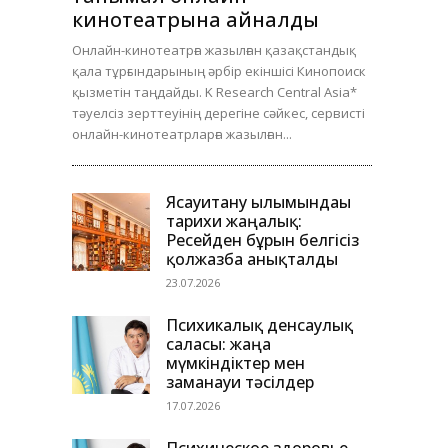
кинотеатрына айналды
Онлайн-кинотеатрға жазылған қазақстандық
қала тұрғындарының әрбір екіншісі Кинопоиск
қызметін таңдайды. K Research Central Asia*
тәуелсіз зерттеуінің дерегіне сәйкес, сервисті
онлайн-кинотеатрларға жазылған...
Ясауитану ғылымындағы
тарихи жаңалық:
Ресейден бұрын белгісіз
қолжазба анықталды
23.07.2026
Психикалық денсаулық
саласы: жаңа
мүмкіндіктер мен
заманауи тәсілдер
17.07.2026