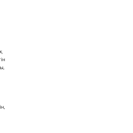
қ
тін
ы,
ін,