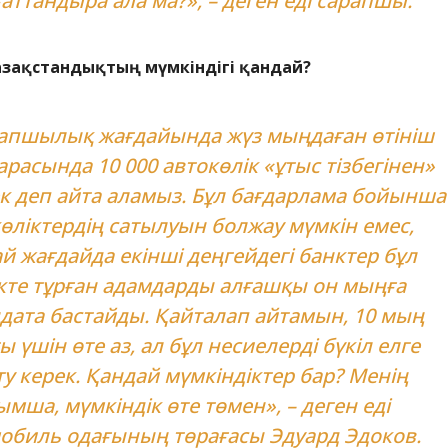
аттандыра ала ма?», – деген еді сарапшы.
зақстандықтың мүмкіндігі қандай?
тапшылық жағдайында жүз мыңдаған өтініш
арасында 10 000 автокөлік «ұтыс тізбегінен»
ек деп айта аламыз. Бұл бағдарлама бойынша
өліктердің сатылуын болжау мүмкін емес,
й жағдайда екінші деңгейдегі банктер бұл
кте тұрған адамдарды алғашқы он мыңға
дата бастайды. Қайталап айтамын, 10 мың
 үшін өте аз, ал бұл несиелерді бүкіл елге
ту керек. Қандай мүмкіндіктер бар? Менің
мша, мүмкіндік өте төмен», – деген еді
обиль одағының төрағасы Эдуард Эдоков.