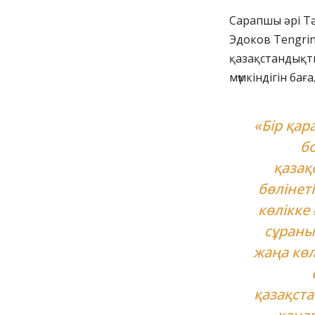
Сарапшы әрі Т
Эдоков Tengrin
қазақстандықт
мүмкіндігін бағ
«Бір қар
б
қазақ
бөлінет
көлікке
сұраны
жаңа көл
қазақст