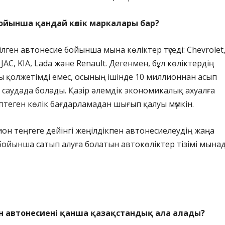
ойынша қандай көлік маркалары бар?
ілген автонесие бойынша мына көліктер түседі: Chevrolet
 JAC, KIA, Lada және Renault. Дегенмен, бұл көліктердің
 қолжетімді емес, осының ішінде 10 миллионнан асып
а саудада болады. Қазір әлемдік экономикалық ахуалға
теген көлік бағдарламадан шығып қалуы мүмкін.
ион теңгеге дейінгі жеңілдікпен автонесиелеудің жаңа
ойынша сатып алуға болатын автокөліктер тізімі мынад
н автонесиені қанша қазақстандық ала алады?