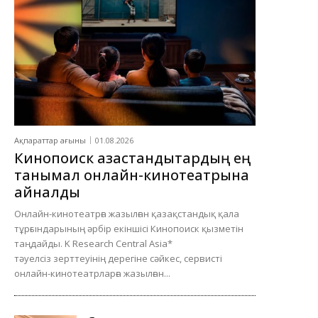
Ақпараттар ағыны
01.08.2026
Кинопоиск қазақстандықтардың ең
танымал онлайн-кинотеатрына
айналды
Онлайн-кинотеатрға жазылған қазақстандық қала
тұрғындарының әрбір екіншісі Кинопоиск қызметін
таңдайды. K Research Central Asia*
тәуелсіз зерттеуінің дерегіне сәйкес, сервисті
онлайн-кинотеатрларға жазылған...