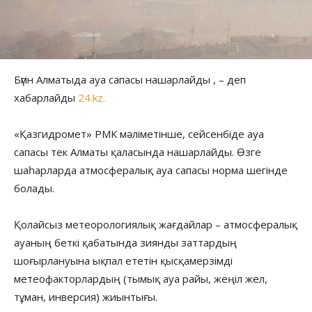
Бүгін Алматыда ауа сапасы нашарлайды , – деп
хабарлайды
24.kz.
«Қазгидромет» РМК мәліметінше, сейсенбіде ауа
сапасы тек Алматы қаласында нашарлайды. Өзге
шаһарларда атмосфералық ауа сапасы норма шегінде
болады.
Қолайсыз метеорологиялық жағдайлар – атмосфералық
ауаның беткі қабатында зиянды заттардың
шоғырлануына ықпал ететін қысқамерзімді
метеофакторлардың (тымық ауа райы, жеңіл жел,
тұман, инверсия) жиынтығы.