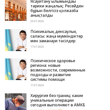
Ясауитану ғылымындағы
тарихи жаңалық: Ресейден
бұрын белгісіз қолжазба
анықталды
23.07.2026
Психикалық денсаулық
саласы: жаңа мүмкіндіктер
мен заманауи тәсілдер
17.07.2026
Психическое здоровье
региона: новые
возможности, современные
подходы и развитие
системы помощи
17.07.2026
Хирургия без границ: какие
уникальные операции
сегодня выполняют в АМКБ