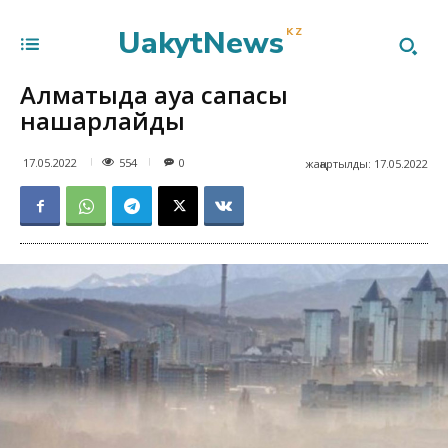
UakytNews
KZ
Алматыда ауа сапасы
нашарлайды
554
17.05.2022
0
жаңартылды:
17.05.2022