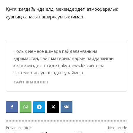
ҚМЖ жағдайында елді мекендердегі атмосфералық
ауаның сапасы нашарлауы ықтимал.
Толық немесе ішінара пайдаланғанына
қарамастан, сайт материалдарын пайдаланған
кезде міндетті түрде uakytnews.kz сайтына
сілтеме жасауыңызды сұраймыз.
САЙТ ӘКІМШІЛІГІ
Previous article
Next article