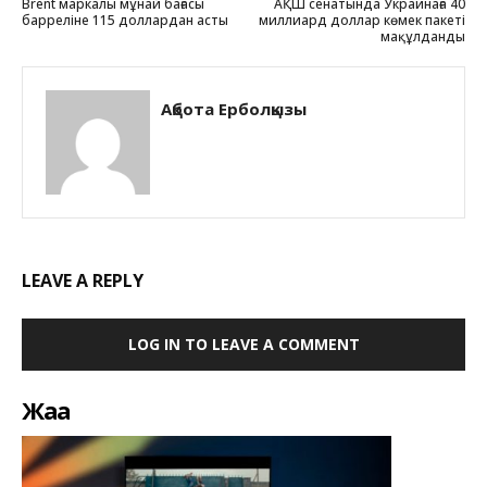
Brent маркалы мұнай бағасы
АҚШ сенатында Украинаға 40
барреліне 115 доллардан асты
миллиард доллар көмек пакеті
мақұлданды
Ақбота Ерболқызы
LEAVE A REPLY
LOG IN TO LEAVE A COMMENT
Жаңа