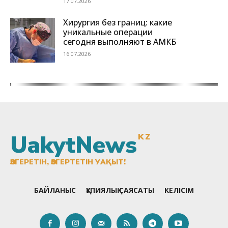
UakytNews
KZ
ӨЗГЕРЕТІН, ӨЗГЕРТЕТІН УАҚЫТ!
БАЙЛАНЫС
ҚҰПИЯЛЫҚ САЯСАТЫ
КЕЛІСІМ