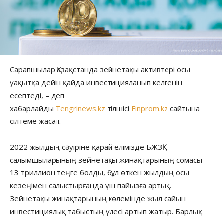
Сарапшылар Қазақстанда зейнетақы активтері осы
уақытқа дейін қайда инвестицияланып келгенін
есептеді, – деп
хабарлайды
Tengrinews.kz
тілшісі
Finprom.kz
сайтына
сілтеме жасап.
2022 жылдың сәуіріне қарай елімізде БЖЗҚ
салымшыларының зейнетақы жинақтарының сомасы
13 триллион теңге болды, бұл өткен жылдың осы
кезеңімен салыстырғанда үш пайызға артық.
Зейнетақы жинақтарының көлемінде жыл сайын
инвестициялық табыстың үлесі артып жатыр. Барлық