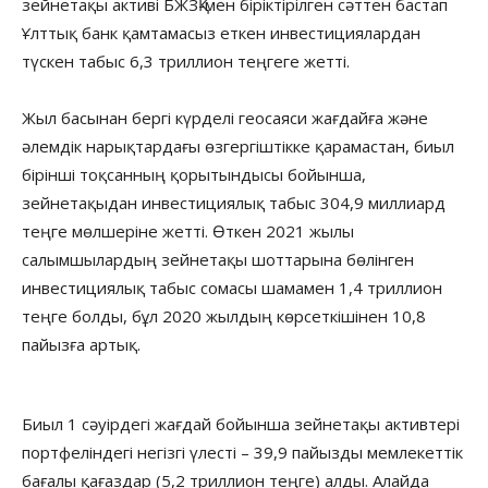
зейнетақы активі БЖЗҚ-мен біріктірілген сәттен бастап
Ұлттық банк қамтамасыз еткен инвестициялардан
түскен табыс 6,3 триллион теңгеге жетті.
Жыл басынан бергі күрделі геосаяси жағдайға және
әлемдік нарықтардағы өзгергіштікке қарамастан, биыл
бірінші тоқсанның қорытындысы бойынша,
зейнетақыдан инвестициялық табыс 304,9 миллиард
теңге мөлшеріне жетті. Өткен 2021 жылы
салымшылардың зейнетақы шоттарына бөлінген
инвестициялық табыс сомасы шамамен 1,4 триллион
теңге болды, бұл 2020 жылдың көрсеткішінен 10,8
пайызға артық.
Биыл 1 сәуірдегі жағдай бойынша зейнетақы активтері
портфеліндегі негізгі үлесті – 39,9 пайызды мемлекеттік
бағалы қағаздар (5,2 триллион теңге) алды. Алайда