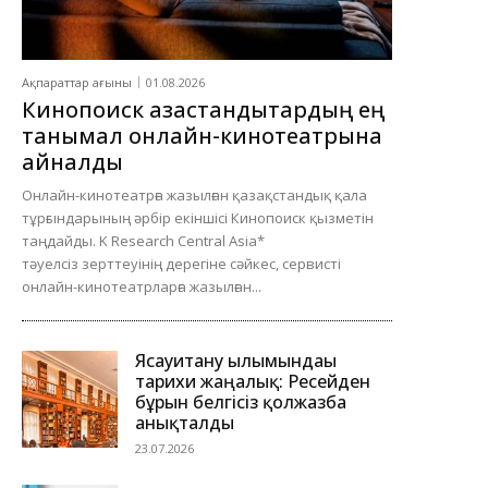
Ақпараттар ағыны
01.08.2026
Кинопоиск қазақстандықтардың ең
танымал онлайн-кинотеатрына
айналды
Онлайн-кинотеатрға жазылған қазақстандық қала
тұрғындарының әрбір екіншісі Кинопоиск қызметін
таңдайды. K Research Central Asia*
тәуелсіз зерттеуінің дерегіне сәйкес, сервисті
онлайн-кинотеатрларға жазылған...
Ясауитану ғылымындағы
тарихи жаңалық: Ресейден
бұрын белгісіз қолжазба
анықталды
23.07.2026