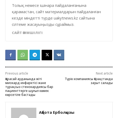
Толық немесе ішінара пайдаланғанына
қарамастан, сайт материалдарын пайдаланған
кезде міндетті түрде uakytnews.kz сайтына
сілтеме жасауыңызды сұраймыз.
САЙТ ӘКІМШІЛІГІ
Previous article
Next article
Қарасай ауданында жіті
Түрік компаниясы Қазақстанда
миокард инфарктісі және
зауыт салады
тұрақсыз стенокардиясы бар
пациенттерге шұғыл көмек
көрсетіле бастады
Ақбота Ерболқызы