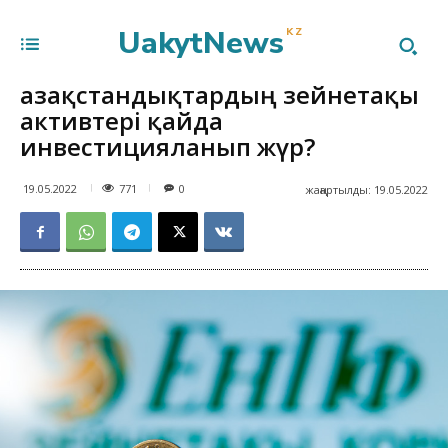
UakytNews
KZ
Қазақстандықтардың зейнетақы
активтері қайда
инвестицияланып жүр?
771
19.05.2022
0
жаңартылды:
19.05.2022