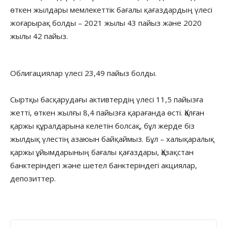
өткен жылдары мемлекеттік бағалы қағаздардың үлесі
жоғарырақ болды – 2021 жылы 43 пайыз және 2020
жылы 42 пайыз.
Облигациялар үлесі 23,49 пайыз болды.
Сыртқы басқарудағы активтердің үлесі 11,5 пайызға
жетті, өткен жылғы 8,4 пайызға қарағанда өсті. Қалған
қаржы құралдарына келетін болсақ, бұл жерде біз
жылдық үлестің азаюын байқаймыз. Бұл – халықаралық
қаржы ұйымдарының бағалы қағаздары, Қазақстан
банктеріндегі және шетел банктеріндегі акциялар,
депозиттер.