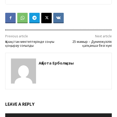
Previous article
Next article
Қазақстан мектептерінде соңғы
25 мамыр – Дүниежүзілік
қоңырау соғылды
қалқанша безі күні
Ақбота Ерболқызы
LEAVE A REPLY