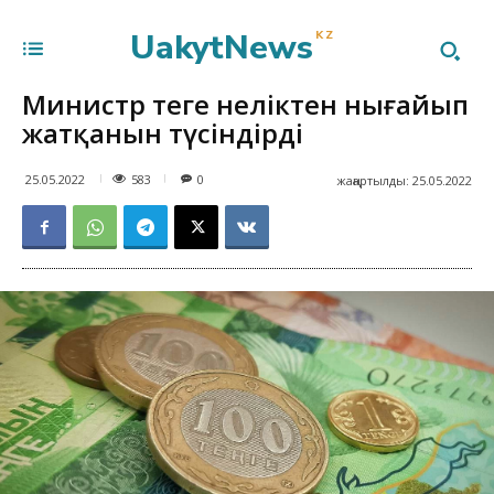
UakytNews
KZ
Министр теңге неліктен нығайып
жатқанын түсіндірді
583
25.05.2022
0
жаңартылды:
25.05.2022