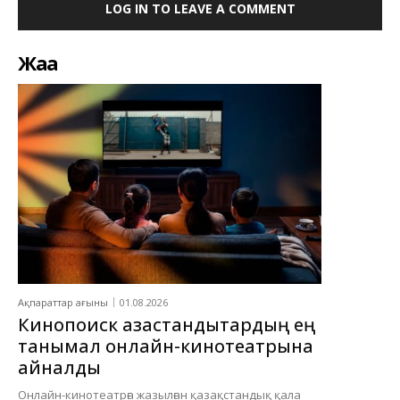
LOG IN TO LEAVE A COMMENT
Жаңа
Ақпараттар ағыны
01.08.2026
Кинопоиск қазақстандықтардың ең
танымал онлайн-кинотеатрына
айналды
Онлайн-кинотеатрға жазылған қазақстандық қала