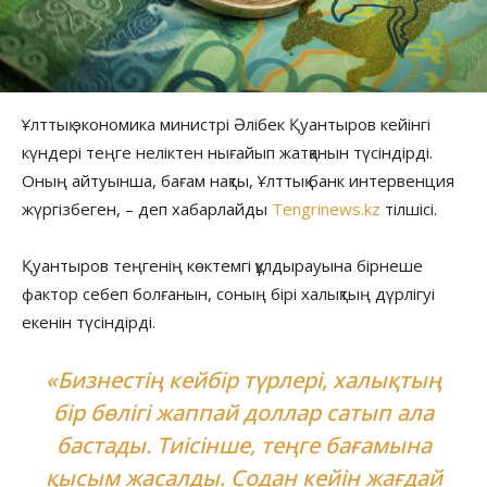
Ұлттық экономика министрі Әлібек Қуантыров кейінгі
күндері теңге неліктен нығайып жатқанын түсіндірді.
Оның айтуынша, бағам нақты, Ұлттық банк интервенция
жүргізбеген, – деп хабарлайды
Tengrinews.kz
тілшісі.
Қуантыров теңгенің көктемгі құлдырауына бірнеше
фактор себеп болғанын, соның бірі халықтың дүрлігуі
екенін түсіндірді.
«Бизнестің кейбір түрлері, халықтың
бір бөлігі жаппай доллар сатып ала
бастады. Тиісінше, теңге бағамына
қысым жасалды. Содан кейін жағдай