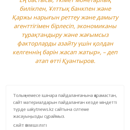
билікпен, Ұлттық банкпен және
Қаржы нарығын реттеу және дамыту
агенттігімен бірлесіп, экономиканы
тұрақтандыру және жағымсыз
факторларды азайту үшін қолдан
келгеннің бәрін жасап жатыр», – деп
атап өтті Қуантыров.
Толық немесе ішінара пайдаланғанына қарамастан,
сайт материалдарын пайдаланған кезде міндетті
түрде uakytnews.kz сайтына сілтеме
жасауыңызды сұраймыз.
САЙТ ӘКІМШІЛІГІ