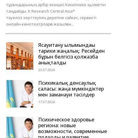
тұрғындарының әрбір екіншісі Кинопоиск қызметін
таңдайды. K Research Central Asia*
тәуелсіз зерттеуінің дерегіне сәйкес, сервисті
онлайн-кинотеатрларға жазылған...
Ясауитану ғылымындағы
тарихи жаңалық: Ресейден
бұрын белгісіз қолжазба
анықталды
23.07.2026
Психикалық денсаулық
саласы: жаңа мүмкіндіктер
мен заманауи тәсілдер
17.07.2026
Психическое здоровье
региона: новые
возможности, современные
подходы и развитие