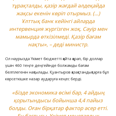
тұрақталды, қазір жағдай әлдеқайда
жақсы екенін көріп отырмыз. (…)
Ұлттық банк кейінгі айларда
интервенция жүргізген жоқ. Сәуір мен
мамырда өткізілмеді. Қазір бағам
нақты», – деді министр.
Ол наурызда Үкімет бюджетті қайта қарап, бір доллар
үшін 460 теңге деңгейінде болжамды бағам
белгілегенін нақтылады. Қуантыров қазақстандықтарға бұл
көрсеткішке назар аударуға кеңес берді.
«Бізде экономика өсімі бар, 4 айдың
қорытындысы бойынша 4,4 пайыз
болды. Оған бірқатар фактор әсер етті.
Ең бастысы, Үкімет монетарлық