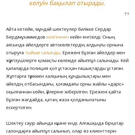
келуін бақылап отырады.
Айта кетейік, мұндай шектеулер билікке Сердар
Бердімұхаммедов
келгеннен
кейін енгізілді. Оның
аясында әйелдерге автокөліктердің алдыңғы орнына
отыруға
тыйым салынды
. Ережені бұзған әйелдер мен
жүргізушілерге қомақты көлемде айыппұл салынады. Кей
қалаларда полиция қол ұстасқан ғашықтарды ұстаған.
Жұптарға түрікмен халқының құндылықтары мен
әйелдің отбасындағы, қоғамдағы орны жайлы «дәріс»
оқылғаннан кейін, үйлеріне жіберілген. Ережені қайта
бұзған жағдайда, қатаң жаза қолданылатыны
ескертілген.
Шектеу сәуір айында күшіне енді. Алғашқыда бірқатар
салондарға айыппұл салынып, олар өз клиенттерін