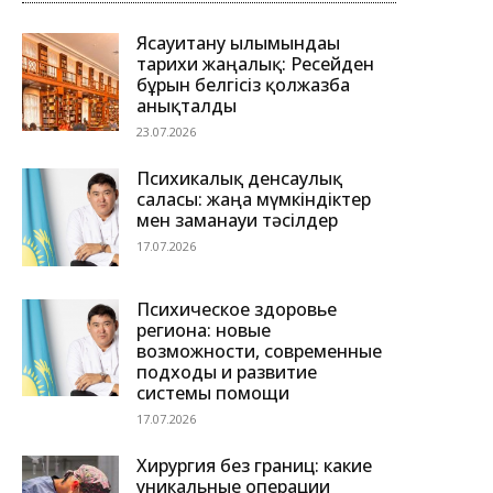
Ясауитану ғылымындағы
тарихи жаңалық: Ресейден
бұрын белгісіз қолжазба
анықталды
23.07.2026
Психикалық денсаулық
саласы: жаңа мүмкіндіктер
мен заманауи тәсілдер
17.07.2026
Психическое здоровье
региона: новые
возможности, современные
подходы и развитие
системы помощи
17.07.2026
Хирургия без границ: какие
уникальные операции