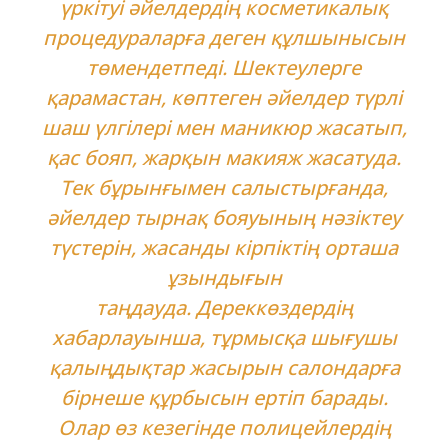
үркітуі әйелдердің косметикалық
процедураларға деген құлшынысын
төмендетпеді. Шектеулерге
қарамастан, көптеген әйелдер түрлі
шаш үлгілері мен маникюр жасатып,
қас бояп, жарқын макияж жасатуда.
Тек бұрынғымен салыстырғанда,
әйелдер тырнақ бояуының нәзіктеу
түстерін, жасанды кірпіктің орташа
ұзындығын
таңдауда. Дереккөздердің
хабарлауынша, тұрмысқа шығушы
қалыңдықтар жасырын салондарға
бірнеше құрбысын ертіп барады.
Олар өз кезегінде полицейлердің