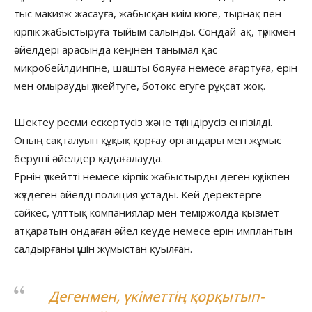
тыс макияж жасауға, жабысқан киім кюге, тырнақ пен
кірпік жабыстыруға тыйым салынды. Сондай-ақ, түрікмен
әйелдері арасында кеңінен танымал қас
микробейлдингіне, шашты бояуға немесе ағартуға, ерін
мен омырауды үлкейтуге, ботокс егуге рұқсат жоқ.
Шектеу ресми ескертусіз және түсіндірусіз енгізілді.
Оның сақталуын құқық қорғау органдары мен жұмыс
беруші әйелдер қадағалауда.
Ернін үлкейтті немесе кірпік жабыстырды деген күдікпен
жүздеген әйелді полиция ұстады. Кей деректерге
сәйкес, ұлттық компаниялар мен теміржолда қызмет
атқаратын ондаған әйел кеуде немесе ерін имплантын
салдырғаны үшін жұмыстан қуылған.
Дегенмен, үкіметтің қорқытып-