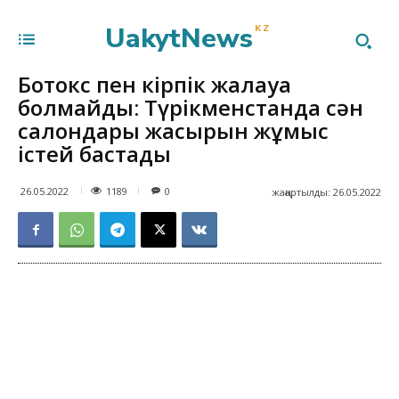
UakytNews
KZ
Ботокс пен кірпік жалғауға
болмайды: Түрікменстанда сән
салондары жасырын жұмыс
істей бастады
1189
26.05.2022
0
жаңартылды:
26.05.2022