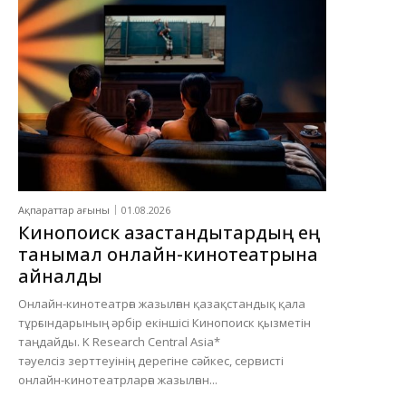
Ақпараттар ағыны
01.08.2026
Кинопоиск қазақстандықтардың ең
танымал онлайн-кинотеатрына
айналды
Онлайн-кинотеатрға жазылған қазақстандық қала
тұрғындарының әрбір екіншісі Кинопоиск қызметін
таңдайды. K Research Central Asia*
тәуелсіз зерттеуінің дерегіне сәйкес, сервисті
онлайн-кинотеатрларға жазылған...