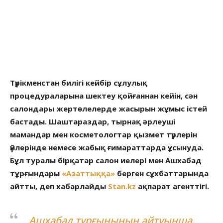
Түрікменстан билігі кейбір сұлулық
процедураларына шектеу қойғаннан кейін, сән
салондары жертөлелерде жасырын жұмыс істей
бастады. Шаштараздар, тырнақ әрлеуші
мамандар мен косметологтар қызмет түрлерін
үйлерінде немесе жабық ғимараттарда ұсынуда.
Бұл туралы бірқатар салон иелері мен Ашхабад
тұрғындары
«Азаттыққа»
берген сұхбаттарында
айтты, деп хабарлайды
Stan.kz
ақпарат агенттігі.
Ашхабад тұрғынының айтуынша,