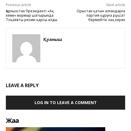
Previous article
Next article
Қырғызстан Президенті «Ақ
Орыстан қатын алғандарға
кеме» мәрмәр шатырында
партия құруға рұқсат
Тоқаевты ресми қарсы алды
бермейтін заң керек
Қуаныш
LEAVE A REPLY
LOG IN TO LEAVE A COMMENT
Жаңа