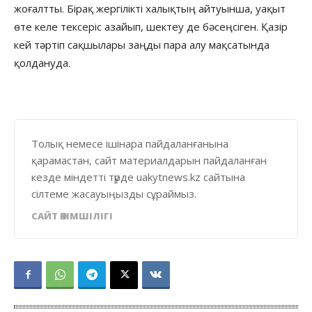
жоғалтты. Бірақ жергілікті халықтың айтуынша, уақыт
өте келе тексеріс азайып, шектеу де бәсеңсіген. Қазір
кей тәртіп сақшылары заңды пара алу мақсатында
қолдануда.
Толық немесе ішінара пайдаланғанына
қарамастан, сайт материалдарын пайдаланған
кезде міндетті түрде uakytnews.kz сайтына
сілтеме жасауыңызды сұраймыз.
САЙТ ӘКІМШІЛІГІ