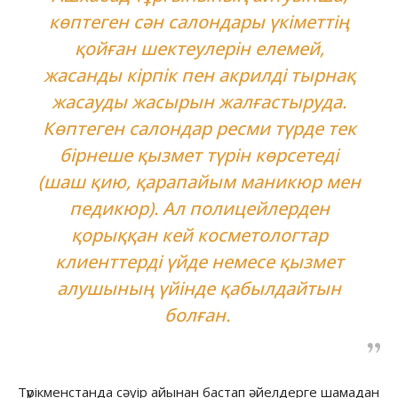
көптеген сән салондары үкіметтің
қойған шектеулерін елемей,
жасанды кірпік пен акрилді тырнақ
жасауды жасырын жалғастыруда.
Көптеген салондар ресми түрде тек
бірнеше қызмет түрін көрсетеді
(шаш қию, қарапайым маникюр мен
педикюр). Ал полицейлерден
қорыққан кей косметологтар
клиенттерді үйде немесе қызмет
алушының үйінде қабылдайтын
болған.
Түрікменстанда сәуір айынан бастап әйелдерге шамадан