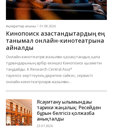
Ақпараттар ағыны
01.08.2026
Кинопоиск қазақстандықтардың ең
танымал онлайн-кинотеатрына
айналды
Онлайн-кинотеатрға жазылған қазақстандық қала
тұрғындарының әрбір екіншісі Кинопоиск қызметін
таңдайды. K Research Central Asia*
тәуелсіз зерттеуінің дерегіне сәйкес, сервисті
онлайн-кинотеатрларға жазылған...
Ясауитану ғылымындағы
тарихи жаңалық: Ресейден
бұрын белгісіз қолжазба
анықталды
23.07.2026