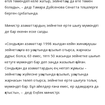
өтілі төмендеп келе жатыр, зейнетақы да өте төмен
болады», – деді Тамара Дүйсенова Сенатта тілшілерге
берген сұхбатында.
Министр азаматтардың зейнетке ерте шығу мүмкіндігі
де бар екенін еске салды.
«Сондықтан азаматтар 1998 жылдан кейін жинақтаушы
зейнетақыға өз уақытында қосылып отырса, жарнасы
дұрыс болса, 63 емес, тіпті 50 жасында зейнетке шығып
кетуге мүмкіндігі бар деп заңда жазылып қойған.
Сондықтан да азаматтардың ең негізгі жұмысы –
зейнетақы жүйесіне уақытында қосылып, уақытында
жарнасын төлеп отырса, зейнетке ерте шығуға толық
мүмкіндігі бар. Бұл әйелдер ғана емес, ер адамдарға да
қатысты», – деді Еңбек министрі.