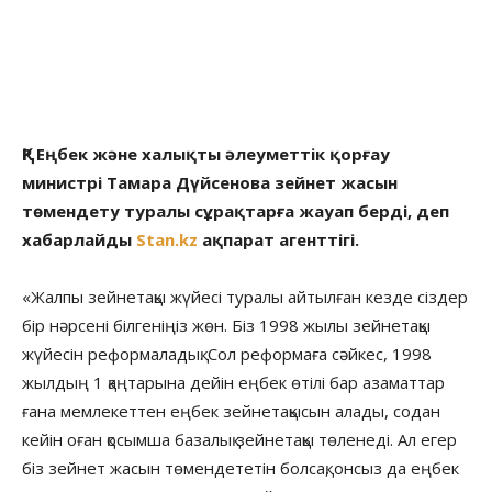
ҚР Еңбек және халықты әлеуметтік қорғау
министрі Тамара Дүйсенова зейнет жасын
төмендету туралы сұрақтарға жауап берді, деп
хабарлайды
Stan.kz
ақпарат агенттігі.
«Жалпы зейнетақы жүйесі туралы айтылған кезде сіздер
бір нәрсені білгеніңіз жөн. Біз 1998 жылы зейнетақы
жүйесін реформаладық. Сол реформаға сәйкес, 1998
жылдың 1 қаңтарына дейін еңбек өтілі бар азаматтар
ғана мемлекеттен еңбек зейнетақысын алады, содан
кейін оған қосымша базалық зейнетақы төленеді. Ал егер
біз зейнет жасын төмендететін болсақ, онсыз да еңбек