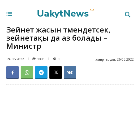
UakytNews
KZ
Зейнет жасын төмендетсек,
зейнетақы да аз болады –
Министр
1091
26.05.2022
0
жаңартылды:
26.05.2022