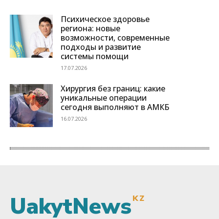
UakytNews
KZ