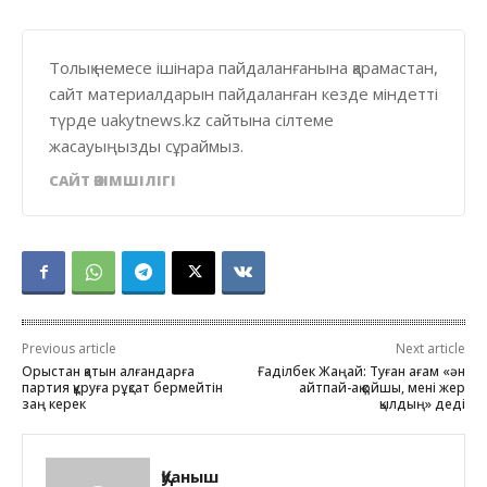
Толық немесе ішінара пайдаланғанына қарамастан,
сайт материалдарын пайдаланған кезде міндетті
түрде uakytnews.kz сайтына сілтеме
жасауыңызды сұраймыз.
САЙТ ӘКІМШІЛІГІ
Previous article
Next article
Орыстан қатын алғандарға
Ғаділбек Жаңай: Туған ағам «ән
партия құруға рұқсат бермейтін
айтпай-ақ қойшы, мені жер
заң керек
қылдың» деді
Қуаныш