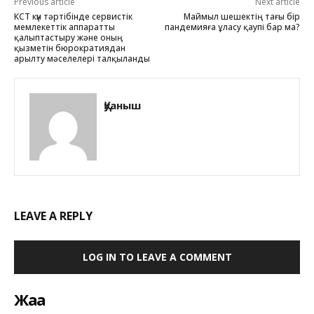
Previous article
Next article
КСТ күн тәртібінде сервистік
Маймыл шешектің тағы бір
мемлекеттік аппаратты
пандемияға ұласу қаупі бар ма?
қалыптастыру және оның
қызметін бюрократиядан
арылту мәселелері талқыланды
Қуаныш
LEAVE A REPLY
LOG IN TO LEAVE A COMMENT
Жаңа