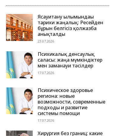
Ясауитану ғылымындағы
тарихи жаңалық: Ресейден
бұрын белгісіз қолжазба
анықталды
23.07.2026
Психикалық денсаулық
саласы: жаңа мүмкіндіктер
мен заманауи тәсілдер
17.07.2026
Психическое здоровье
региона: новые
возможности, современные
подходы и развитие
системы помощи
17.07.2026
Хирургия без границ: какие