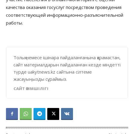
качества оказания госуслуг посредством проведения
соответствующей информационно-разъяснительной
работы.
Толық немесе ішінара пайдаланғанына қарамастан,
сайт материалдарын пайдаланған кезде міндетті
түрде uakytnews.kz сайтына сілтеме
жасауыңызды сұраймыз.
САЙТ ӘКІМШІЛІГІ