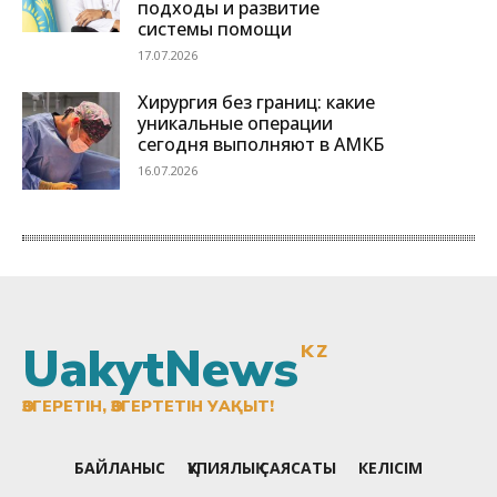
UakytNews
KZ
ӨЗГЕРЕТІН, ӨЗГЕРТЕТІН УАҚЫТ!
БАЙЛАНЫС
ҚҰПИЯЛЫҚ САЯСАТЫ
КЕЛІСІМ