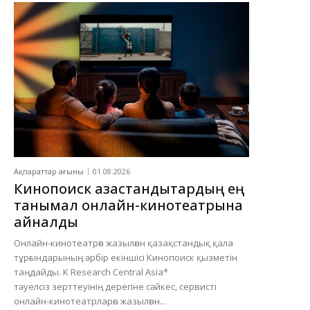
Ақпараттар ағыны
01.08.2026
Кинопоиск қазақстандықтардың ең
танымал онлайн-кинотеатрына
айналды
Онлайн-кинотеатрға жазылған қазақстандық қала
тұрғындарының әрбір екіншісі Кинопоиск қызметін
таңдайды. K Research Central Asia*
тәуелсіз зерттеуінің дерегіне сәйкес, сервисті
онлайн-кинотеатрларға жазылған...