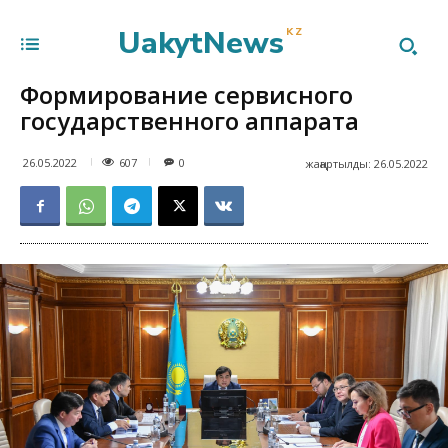
UakytNews
KZ
Формирование сервисного
государственного аппарата
607
26.05.2022
0
жаңартылды:
26.05.2022