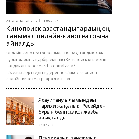
Ақпараттар ағыны
01.08.2026
Кинопоиск қазақстандықтардың ең
танымал онлайн-кинотеатрына
айналды
Онлайн-кинотеатрға жазылған қазақстандық қала
тұрғындарының әрбір екіншісі Кинопоиск қызметін
таңдайды. K Research Central Asia*
тәуелсіз зерттеуінің дерегіне сәйкес, сервисті
онлайн-кинотеатрларға жазылған...
Ясауитану ғылымындағы
тарихи жаңалық: Ресейден
бұрын белгісіз қолжазба
анықталды
23.07.2026
Психикалық денсаулық