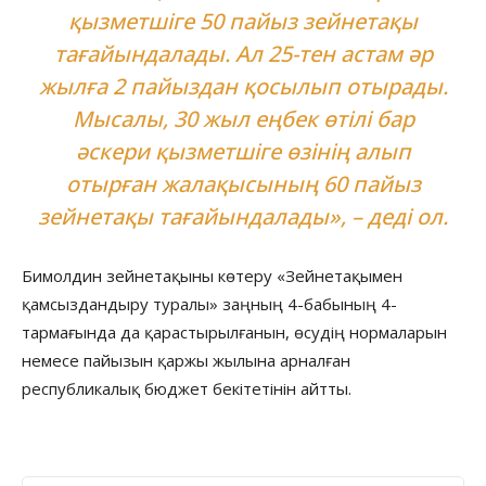
қызметшіге 50 пайыз зейнетақы
тағайындалады. Ал 25-тен астам әр
жылға 2 пайыздан қосылып отырады.
Мысалы, 30 жыл еңбек өтілі бар
әскери қызметшіге өзінің алып
отырған жалақысының 60 пайыз
зейнетақы тағайындалады», – деді ол.
Бимолдин зейнетақыны көтеру «Зейнетақымен
қамсыздандыру туралы» заңның 4-бабының 4-
тармағында да қарастырылғанын, өсудің нормаларын
немесе пайызын қаржы жылына арналған
республикалық бюджет бекітетінін айтты.