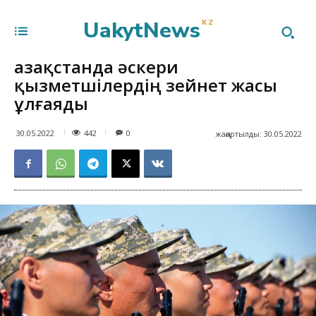
UakytNews
KZ
Қазақстанда әскери
қызметшілердің зейнет жасы
ұлғаяды
442
30.05.2022
0
жаңартылды:
30.05.2022