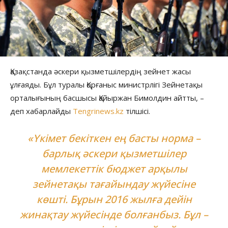
Қазақстанда әскери қызметшілердің зейнет жасы
ұлғаяды. Бұл туралы Қорғаныс министрлігі Зейнетақы
орталығының басшысы Қайыржан Бимолдин айтты, –
деп хабарлайды
Tengrinews.kz
тілшісі.
«Үкімет бекіткен ең басты норма –
барлық әскери қызметшілер
мемлекеттік бюджет арқылы
зейнетақы тағайындау жүйесіне
көшті. Бұрын 2016 жылға дейін
жинақтау жүйесінде болғанбыз. Бұл –