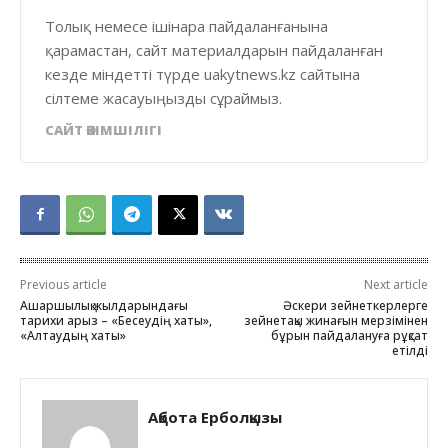
Толық немесе ішінара пайдаланғанына
қарамастан, сайт материалдарын пайдаланған
кезде міндетті түрде uakytnews.kz сайтына
сілтеме жасауыңызды сұраймыз.
САЙТ ӘКІМШІЛІГІ
Previous article
Next article
Ашаршылық жылдарындағы
Әскери зейнеткерлерге
тарихи арыз – «Бесеудің хаты»,
зейнетақы жинағын мерзімінен
«Алтаудың хаты»
бұрын пайдалануға рұқсат
етілді
Ақбота Ерболқызы