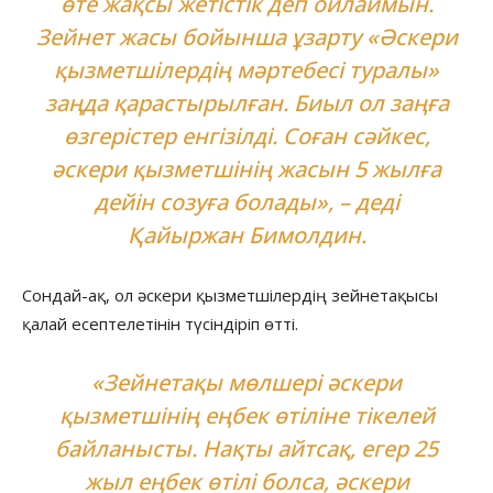
өте жақсы жетістік деп ойлаймын.
Зейнет жасы бойынша ұзарту «Әскери
қызметшілердің мәртебесі туралы»
заңда қарастырылған. Биыл ол заңға
өзгерістер енгізілді. Соған сәйкес,
әскери қызметшінің жасын 5 жылға
дейін созуға болады», – деді
Қайыржан Бимолдин.
Сондай-ақ, ол әскери қызметшілердің зейнетақысы
қалай есептелетінін түсіндіріп өтті.
«Зейнетақы мөлшері әскери
қызметшінің еңбек өтіліне тікелей
байланысты. Нақты айтсақ, егер 25
жыл еңбек өтілі болса, әскери