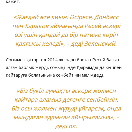
қажет.
«Жағдай өте қиын. Әсіресе, Донбасс
пен Харьков аймағында Ресей әскері
өзі үшін қандай да бір нәтиже көріп
қалғысы келеді», – деді Зеленский.
Сонымен қатар, ол 2014 жылдан бастап Ресей басып
алған барлық жерді, соның ішінде Қырымды да күшпен
қайтаруға болатынына сенбейтінін мәлімдеді.
«Біз бүкіл аумақты әскери жолмен
қайтара аламыз дегенге сенбеймін.
Біз осы жолмен жүруді ұйғарсақ, онда
мыңдаған адамнан айырыламыз», –
деді ол.