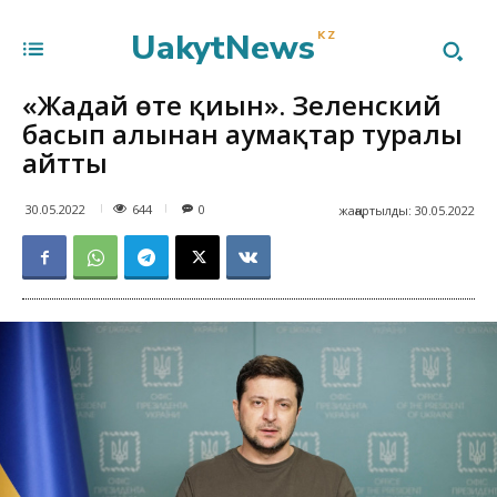
UakytNews
KZ
«Жағдай өте қиын». Зеленский
басып алынған аумақтар туралы
айтты
644
30.05.2022
0
жаңартылды:
30.05.2022