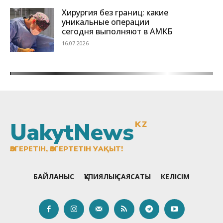
UakytNews
KZ
ӨЗГЕРЕТІН, ӨЗГЕРТЕТІН УАҚЫТ!
БАЙЛАНЫС
ҚҰПИЯЛЫҚ САЯСАТЫ
КЕЛІСІМ