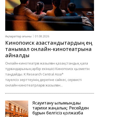
Ақпараттар ағыны
01.08.2026
Кинопоиск қазақстандықтардың ең
танымал онлайн-кинотеатрына
айналды
Онлайн-кинотеатрға жазылған қазақстандық қала
тұрғындарының әрбір екіншісі Кинопоиск қызметін
таңдайды. K Research Central Asia*
тәуелсіз зерттеуінің дерегіне сәйкес, сервисті
онлайн-кинотеатрларға жазылған...
Ясауитану ғылымындағы
тарихи жаңалық: Ресейден
бұрын белгісіз қолжазба