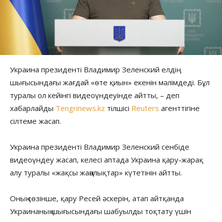
Украина президенті Владимир Зеленский елдің
шығысындағы жағдай «өте қиын» екенін мәлімдеді. Бұл
туралы ол кейінгі видеоүндеуінде айтты, – деп
хабарлайды
Tengrinews.kz
тілшісі
Reuters
агенттігіне
сілтеме жасап.
Украина президенті Владимир Зеленский сенбіде
видеоүндеу жасап, келесі аптада Украина қару-жарақ
алу туралы «жақсы жаңалықтар» күтетінін айтты.
Оның сөзінше, қару Ресей әскерін, атап айтқанда
Украинаның шығысындағы шабуылды тоқтату үшін