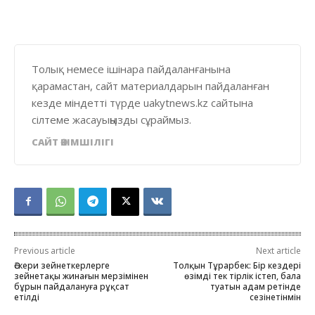
Толық немесе ішінара пайдаланғанына
қарамастан, сайт материалдарын пайдаланған
кезде міндетті түрде uakytnews.kz сайтына
сілтеме жасауыңызды сұраймыз.
САЙТ ӘКІМШІЛІГІ
Previous article
Next article
Әскери зейнеткерлерге
Толқын Тұрарбек: Бір кездері
зейнетақы жинағын мерзімінен
өзімді тек тірлік істеп, бала
бұрын пайдалануға рұқсат
туатын адам ретінде
етілді
сезінетінмін