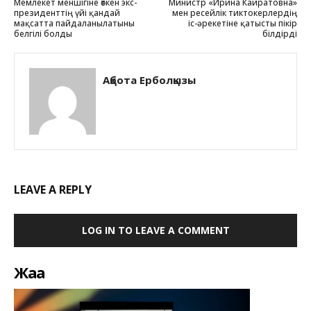
Мемлекет меншігіне өткен экс-
Министр «Ирина Кайратовна»
президенттің үйі қандай
мен ресейлік тиктокерлердің
мақсатта пайдаланылатыны
іс-әрекетіне қатысты пікір
белгілі болды
білдірді
Ақбота Ерболқызы
LEAVE A REPLY
LOG IN TO LEAVE A COMMENT
Жаңа