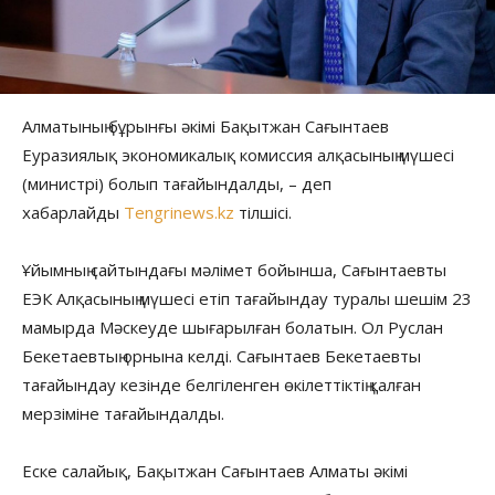
Алматының бұрынғы әкімі Бақытжан Сағынтаев
Еуразиялық экономикалық комиссия алқасының мүшесі
(министрі) болып тағайындалды, – деп
хабарлайды
Tengrinews.kz
тілшісі.
Ұйымның сайтындағы мәлімет бойынша, Сағынтаевты
ЕЭК Алқасының мүшесі етіп тағайындау туралы шешім 23
мамырда Мәскеуде шығарылған болатын. Ол Руслан
Бекетаевтың орнына келді. Сағынтаев Бекетаевты
тағайындау кезінде белгіленген өкілеттіктің қалған
мерзіміне тағайындалды.
Еске салайық, Бақытжан Сағынтаев Алматы әкімі