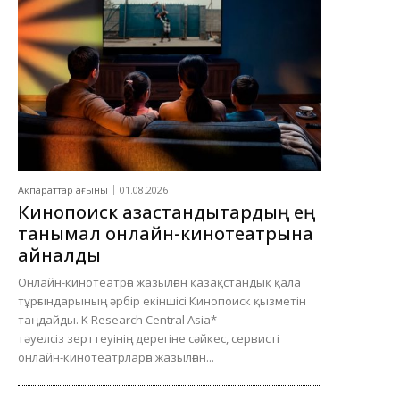
Ақпараттар ағыны
01.08.2026
Кинопоиск қазақстандықтардың ең
танымал онлайн-кинотеатрына
айналды
Онлайн-кинотеатрға жазылған қазақстандық қала
тұрғындарының әрбір екіншісі Кинопоиск қызметін
таңдайды. K Research Central Asia*
тәуелсіз зерттеуінің дерегіне сәйкес, сервисті
онлайн-кинотеатрларға жазылған...