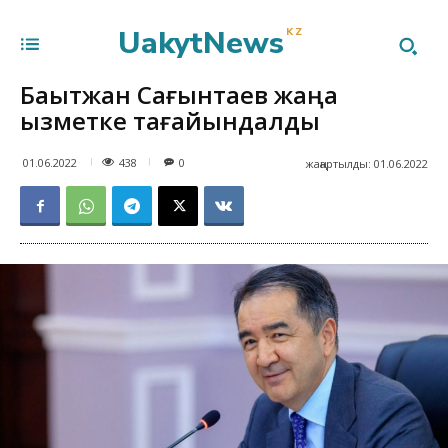
UakytNews
KZ
Бақытжан Сағынтаев жаңа
қызметке тағайындалды
438
01.06.2022
0
жаңартылды:
01.06.2022