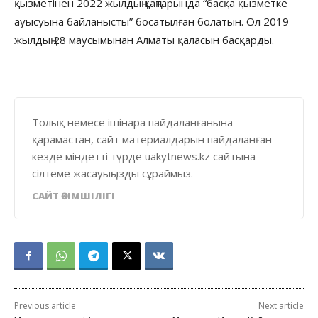
қызметінен 2022 жылдың қаңтарында “басқа қызметке
ауысуына байланысты” босатылған болатын. Ол 2019
жылдың 28 маусымынан Алматы қаласын басқарды.
Толық немесе ішінара пайдаланғанына
қарамастан, сайт материалдарын пайдаланған
кезде міндетті түрде uakytnews.kz сайтына
сілтеме жасауыңызды сұраймыз.
САЙТ ӘКІМШІЛІГІ
Previous article
Next article