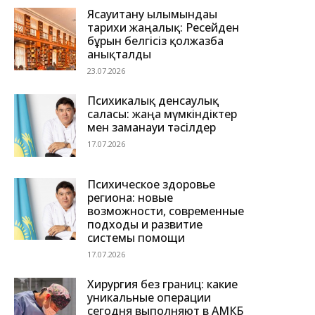
Ясауитану ғылымындағы
тарихи жаңалық: Ресейден
бұрын белгісіз қолжазба
анықталды
23.07.2026
Психикалық денсаулық
саласы: жаңа мүмкіндіктер
мен заманауи тәсілдер
17.07.2026
Психическое здоровье
региона: новые
возможности, современные
подходы и развитие
системы помощи
17.07.2026
Хирургия без границ: какие
уникальные операции
сегодня выполняют в АМКБ