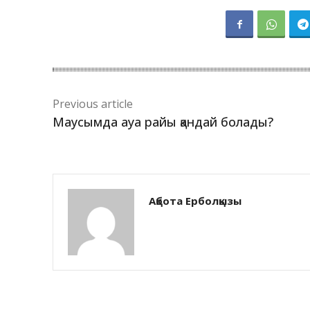
Previous article
Маусымда ауа райы қандай болады?
Ақбота Ерболқызы