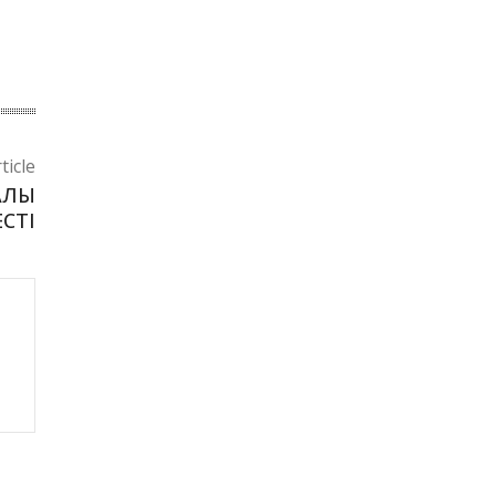
ticle
АЛЫ
ЕСТІ