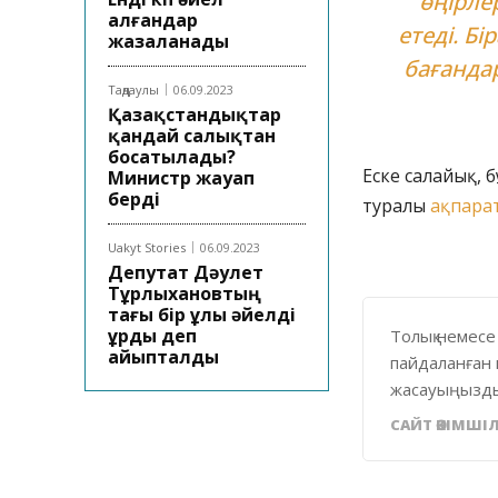
өңірле
алғандар
етеді. Б
жазаланады
бағандар
Таңдаулы
06.09.2023
Қазақстандықтар
қандай салықтан
босатылады?
Еске салайық, 
Министр жауап
берді
туралы
ақпара
Uakyt Stories
06.09.2023
Депутат Дәулет
Тұрлыхановтың
тағы бір ұлы әйелді
ұрды деп
Толық немесе
айыпталды
пайдаланған 
жасауыңызды
САЙТ ӘКІМШІЛ