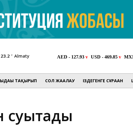
23.2
Almaty
C
ЫДАҒЫ ТАҚЫРЫП
СОЛ ЖАҒАЛАУ
ІЗДЕГЕНГЕ СҰРАҒАН
үн суытады