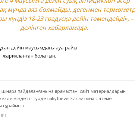
рге 4 маусымға дейін суық антициклон әсер
ірақ мұнда аяз болмайды, дегенмен термомет
ы күндіз 18-23 градусқа дейін төмендейді», –
делінген хабарламада.
бұған дейін маусымдағы ауа райы
т
жарияланған болатын.
 ішінара пайдаланғанына қарамастан, сайт материалдарын
кезде міндетті түрде uakytnews.kz сайтына сілтеме
 сұраймыз.
ІГІ