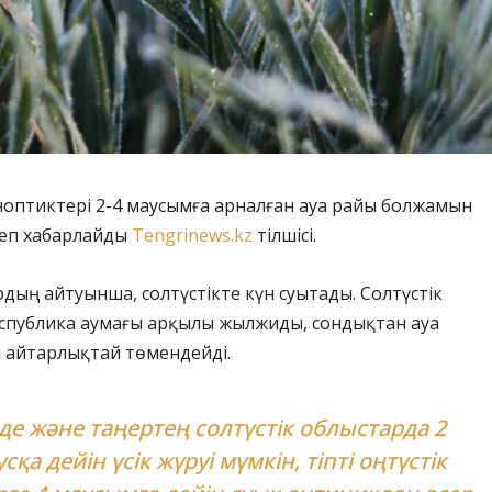
ноптиктері 2-4 маусымға арналған ауа райы болжамын
деп хабарлайды
Tengrinews.kz
тілшісі.
ың айтуынша, солтүстікте күн суытады. Солтүстік
спублика аумағы арқылы жылжиды, сондықтан ауа
 айтарлықтай төмендейді.
де және таңертең солтүстік облыстарда 2
сқа дейін үсік жүруі мүмкін, тіпті оңтүстік