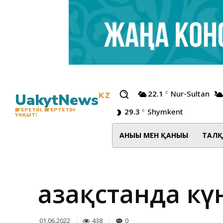
22.1
Nur-Sultan
C
UakytNews
KZ
29.3
Shymkent
ӨЗГЕРЕТІН, ӨЗГЕРТЕТІН
C
УАҚЫТ!
АНЫҒЫ МЕН ҚАНЫҒЫ
ТАЛҚ
Қазақстанда к
438
0
01.06.2022