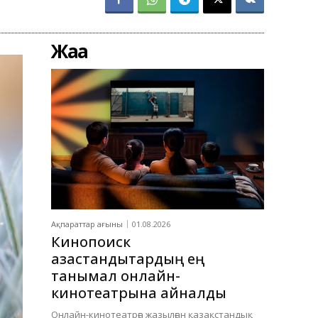
Жаңа
Ақпараттар ағыны
01.08.2026
Кинопоиск
қазақстандықтардың ең
танымал онлайн-
кинотеатрына айналды
Онлайн-кинотеатрға жазылған қазақстандық