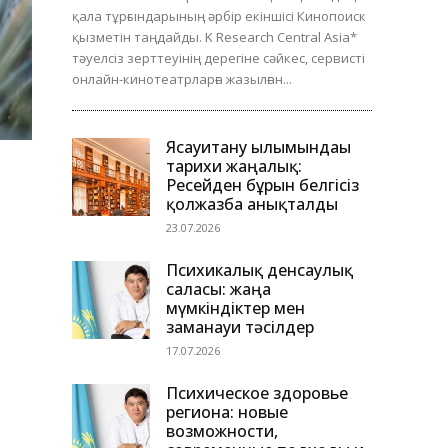
қала тұрғындарының әрбір екіншісі Кинопоиск
қызметін таңдайды. K Research Central Asia*
тәуелсіз зерттеуінің дерегіне сәйкес, сервисті
онлайн-кинотеатрларға жазылған...
Ясауитану ғылымындағы
тарихи жаңалық:
Ресейден бұрын белгісіз
қолжазба анықталды
23.07.2026
Психикалық денсаулық
саласы: жаңа
мүмкіндіктер мен
заманауи тәсілдер
17.07.2026
Психическое здоровье
региона: новые
возможности,