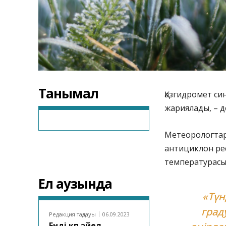
Танымал
Қазгидромет си
жариялады, – 
Метеорологтард
антициклон ре
температурасы
Ел аузында
«Түн
граду
Редакция таңдауы
06.09.2023
Енді көп әйел