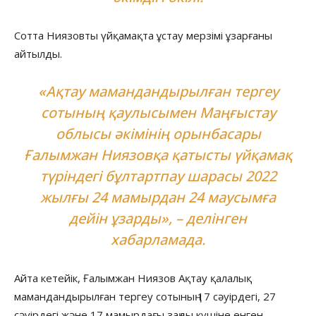
Сотта Ниязовты үйқамақта ұстау мерзімі ұзарғаны
айтылды.
«Ақтау мамандандырылған тергеу
сотының қаулысымен Маңғыстау
облысы әкімінің орынбасары
Ғалымжан Ниязовқа қатысты үйқамақ
түріндегі бұлтартпау шарасы 2022
жылғы 24 мамырдан 24 маусымға
дейін ұзарды», – делінген
хабарламада.
Айта кетейік, Ғалымжан Ниязов Ақтау қалалық
мамандандырылған тергеу сотының 17 сәуірдегі, 27
сәуірдегі және 17 мамырдағы заңды күшіне енген