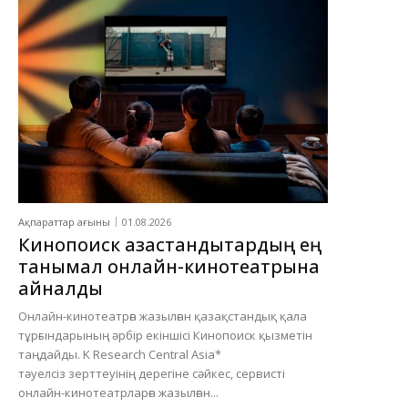
Ақпараттар ағыны
01.08.2026
Кинопоиск қазақстандықтардың ең
танымал онлайн-кинотеатрына
айналды
Онлайн-кинотеатрға жазылған қазақстандық қала
тұрғындарының әрбір екіншісі Кинопоиск қызметін
таңдайды. K Research Central Asia*
тәуелсіз зерттеуінің дерегіне сәйкес, сервисті
онлайн-кинотеатрларға жазылған...