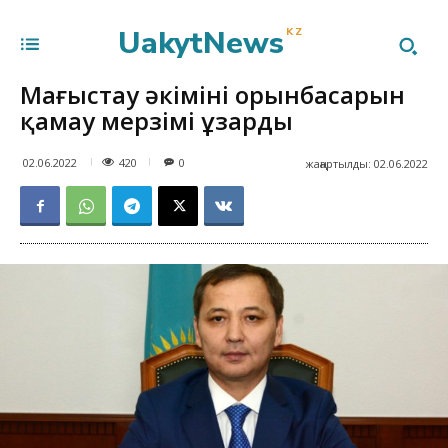
UakytNews
KZ
Маңғыстау әкімінің орынбасарын
қамау мерзімі ұзарды
420
02.06.2022
0
жаңартылды:
02.06.2022