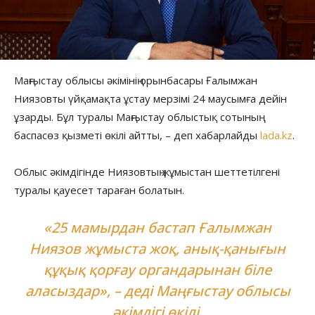
Маңғыстау облысы әкімінің орынбасары Ғалымжан
Ниязовты үйқамақта ұстау мерзімі 24 маусымға дейін
ұзарды. Бұл туралы Маңғыстау облыстық сотының
баспасөз қызметі өкілі айтты, – деп хабарлайды
lada.kz
.
Облыс әкімдігінде Ниязовтың жұмыстан шеттетілгені
туралы қауесет тараған болатын.
«25 мамырдан бастап Ғалымжан
Ниязов жұмыста жоқ, анық-қанығын
құқық қорғау органдарынан біле
аласыздар», – деді Маңғыстау облысы
әкімдігі өкілі.