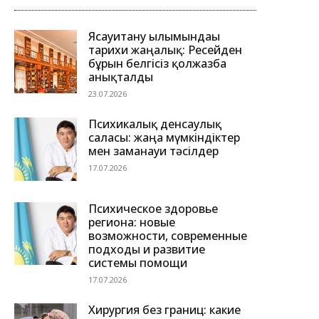
Ясауитану ғылымындағы
тарихи жаңалық: Ресейден
бұрын белгісіз қолжазба
анықталды
23.07.2026
Психикалық денсаулық
саласы: жаңа мүмкіндіктер
мен заманауи тәсілдер
17.07.2026
Психическое здоровье
региона: новые
возможности, современные
подходы и развитие
системы помощи
17.07.2026
Хирургия без границ: какие