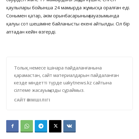
қаулылары бойынша 24 мамырда жұмысқа оралған еді.
Сонымен қатар, әкім орынбасарының лауазымында
қалуы сот шешіміне байланысты екені айтылды. Ол бір
аптадан кейін өзгерді.
Толық немесе ішінара пайдаланғанына
қарамастан, сайт материалдарын пайдаланған
кезде міндетті түрде uakytnews.kz сайтына
сілтеме жасауыңызды сұраймыз.
САЙТ ӘКІМШІЛІГІ