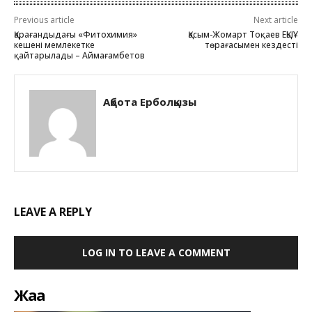
Previous article
Next article
Қарағандыдағы «Фитохимия»
Қасым-Жомарт Тоқаев ЕҚЫҰ
кешені мемлекетке
төрағасымен кездесті
қайтарылады – Аймағамбетов
Ақбота Ерболқызы
LEAVE A REPLY
LOG IN TO LEAVE A COMMENT
Жаңа