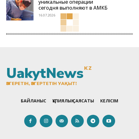
уникальные операции
сегодня выполняют в АМКБ
16.07.2026
UakytNews
KZ
ӨЗГЕРЕТІН, ӨЗГЕРТЕТІН УАҚЫТ!
БАЙЛАНЫС
ҚҰПИЯЛЫҚ САЯСАТЫ
КЕЛІСІМ