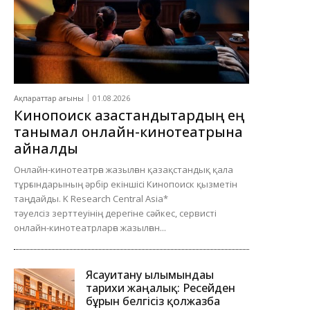
Ақпараттар ағыны
01.08.2026
Кинопоиск қазақстандықтардың ең
танымал онлайн-кинотеатрына
айналды
Онлайн-кинотеатрға жазылған қазақстандық қала
тұрғындарының әрбір екіншісі Кинопоиск қызметін
таңдайды. K Research Central Asia*
тәуелсіз зерттеуінің дерегіне сәйкес, сервисті
онлайн-кинотеатрларға жазылған...
Ясауитану ғылымындағы
тарихи жаңалық: Ресейден
бұрын белгісіз қолжазба