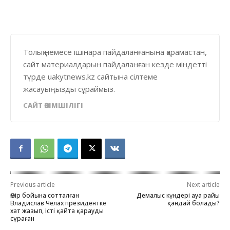
Толық немесе ішінара пайдаланғанына қарамастан,
сайт материалдарын пайдаланған кезде міндетті
түрде uakytnews.kz сайтына сілтеме
жасауыңызды сұраймыз.
САЙТ ӘКІМШІЛІГІ
Previous article
Next article
Өмір бойына сотталған
Демалыс күндері ауа райы
Владислав Челах президентке
қандай болады?
хат жазып, істі қайта қарауды
сұраған