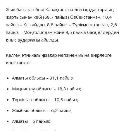
Жыл басынан бері Қазақстанға келген қандастардың
жартысынан көбі (68,7 пайыз) Өзбекстаннан, 10,4
пайыз – Қытайдан, 8,8 пайыз – Түрікменстаннан, 2,6
пайыз – Моңғолиядан және 9,5 пайыз басқа елдерден
қоныс аударғаны айылды.
Келген этникалық қазақтар негізінен мына өңірлерге
қоныстанған:
Алматы облысы – 31,1 пайыз;
Маңғыстау облысы – 18,8 пайыз;
Түркістан облысы – 10,3 пайыз;
Жамбыл облысы – 6,2 пайыз;
Алматы – 6 пайыз;