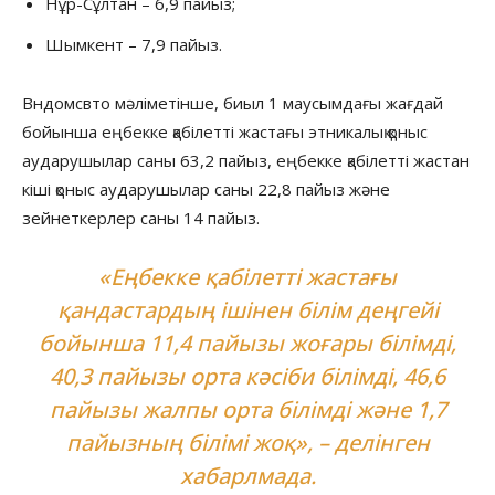
Нұр-Сұлтан – 6,9 пайыз;
Шымкент – 7,9 пайыз.
Вндомсвто мәліметінше, биыл 1 маусымдағы жағдай
бойынша еңбекке қабілетті жастағы этникалық қоныс
аударушылар саны 63,2 пайыз, еңбекке қабілетті жастан
кіші қоныс аударушылар саны 22,8 пайыз және
зейнеткерлер саны 14 пайыз.
«Еңбекке қабілетті жастағы
қандастардың ішінен білім деңгейі
бойынша 11,4 пайызы жоғары білімді,
40,3 пайызы орта кәсіби білімді, 46,6
пайызы жалпы орта білімді және 1,7
пайызның білімі жоқ», – делінген
хабарлмада.