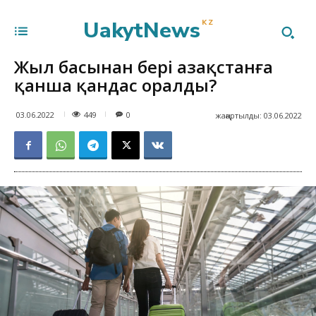
UakytNews
KZ
Жыл басынан бері Қазақстанға
қанша қандас оралды?
449
03.06.2022
0
жаңартылды:
03.06.2022