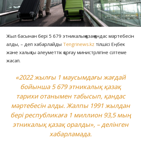
Жыл басынан бері 5 679 этникалық қазақ қандас мәртебесін
алды, – деп хабарлайды
Tengrinews.kz
тілшісі Еңбек
және халықты әлеуметтік қорғау министрлігіне сілтеме
жасап.
«2022 жылғы 1 маусымдағы жағдай
бойынша 5 679 этникалық қазақ
тарихи отанымен табысып, қандас
мәртебесін алды. Жалпы 1991 жылдан
бері республикаға 1 миллион 93,5 мың
этникалық қазақ оралды», – делінген
хабарламада.