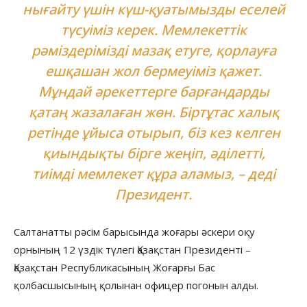
нығайту үшін күш-қуатымызды еселей
түсуіміз керек. Мемлекеттік
рәміздерімізді мазақ етуге, қорлауға
ешқашан жол бермеуіміз қажет.
Мұндай әрекеттерге барғандарды
қатаң жазалаған жөн. Біртұтас халық
ретінде ұйыса отырып, біз кез келген
қиындықты бірге жеңіп, әділетті,
тиімді мемлекет құра аламыз, – деді
Президент.
Салтанатты рәсім барысында жоғары әскери оқу
орнының 12 үздік түлегі Қазақстан Президенті –
Қазақстан Республикасының Жоғарғы Бас
қолбасшысының қолынан офицер погонын алды.