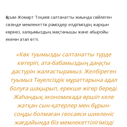
Қасым-Жомарт Тоқаев салтанатты жиында сөйлеген
сөзінде мемлекеттік рәміздер елдігіміздің жарқын
көрінісі, халқымыздың мақтанышы және абыройы
екенін атап өтті.
«Көк туымызды салтанатты түрде
көтеріп, ата-бабамыздың даңқты
дәстүрін жалғастырамыз. Желбіреген
туымыз Тәуелсіздік мұраттарына адал
болуға шақырып, ерекше жігер береді.
Жаһандық экономикада өршіп келе
жатқан сын-қатерлер мен бұрын-
соңды болмаған геосаяси шиеленіс
жағдайында біз мемлекеттілігімізді