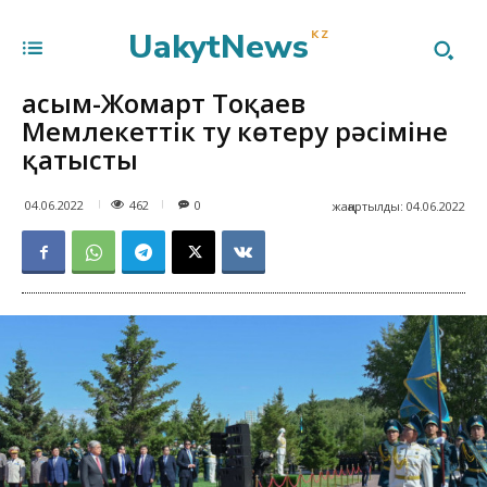
UakytNews
KZ
Қасым-Жомарт Тоқаев
Мемлекеттік ту көтеру рәсіміне
қатысты
462
04.06.2022
0
жаңартылды:
04.06.2022