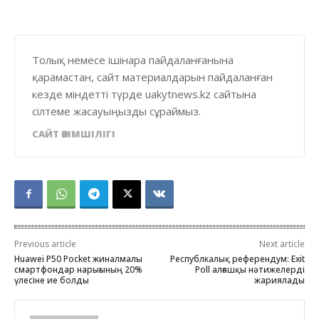
Толық немесе ішінара пайдаланғанына
қарамастан, сайт материалдарын пайдаланған
кезде міндетті түрде uakytnews.kz сайтына
сілтеме жасауыңызды сұраймыз.
САЙТ ӘКІМШІЛІГІ
Previous article
Next article
Huawei P50 Pocket жиналмалы
Республкалық референдум: Exit
смартфондар нарығының 20%
Poll алғашқы нәтижелерді
үлесіне ие болды
жариялады