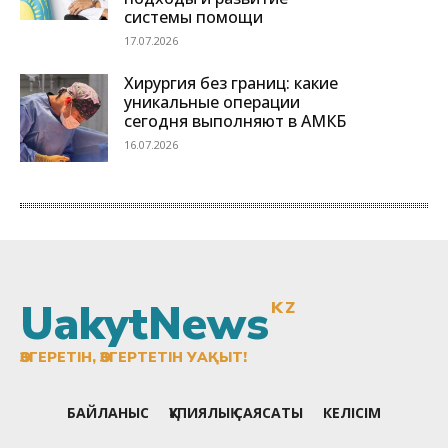
UakytNews
KZ
ӨЗГЕРЕТІН, ӨЗГЕРТЕТІН УАҚЫТ!
БАЙЛАНЫС
ҚҰПИЯЛЫҚ САЯСАТЫ
КЕЛІСІМ