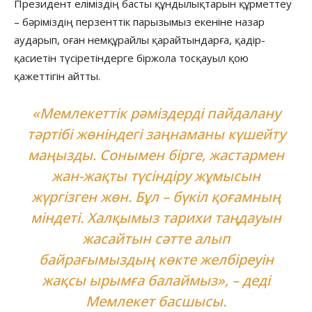
Президент еліміздің басты құндылықтарын құрметтеу
– бәріміздің перзенттік парызымыз екеніне назар
аударып, оған немқұрайлы қарайтындарға, қадір-
қасиетін түсіретіндерге біржола тосқауыл қою
қажеттігін айтты.
«Мемлекеттік рәміздерді пайдалану
тәртібі жөніндегі заңнаманы күшейту
маңызды. Сонымен бірге, жастармен
жан-жақты түсіндіру жұмысын
жүргізген жөн. Бұл – бүкіл қоғамның
міндеті. Халқымыз тарихи таңдауын
жасайтын сәтте алып
байрағымыздың көкте желбіреуін
жақсы ырымға балаймыз», – деді
Мемлекет басшысы.