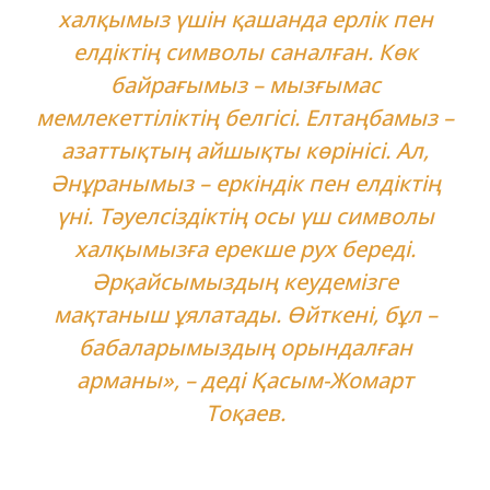
халқымыз үшін қашанда ерлік пен
елдіктің символы саналған. Көк
байрағымыз – мызғымас
мемлекеттіліктің белгісі. Елтаңбамыз –
азаттықтың айшықты көрінісі. Ал,
Әнұранымыз – еркіндік пен елдіктің
үні. Тәуелсіздіктің осы үш символы
халқымызға ерекше рух береді.
Әрқайсымыздың кеудемізге
мақтаныш ұялатады. Өйткені, бұл –
бабаларымыздың орындалған
арманы», – деді Қасым-Жомарт
Тоқаев.