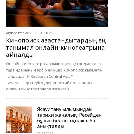
Ақпараттар ағыны
01.08.2026
Кинопоиск қазақстандықтардың ең
танымал онлайн-кинотеатрына
айналды
Онлайн-кинотеатрға жазылған қазақстандық қала
тұрғындарының әрбір екіншісі Кинопоиск қызметін
таңдайды. K Research Central Asia*
тәуелсіз зерттеуінің дерегіне сәйкес, сервисті
онлайн-кинотеатрларға жазылған...
Ясауитану ғылымындағы
тарихи жаңалық: Ресейден
бұрын белгісіз қолжазба
анықталды
23.07.2026