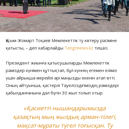
Қасым-Жомарт Тоқаев Мемлекеттік ту көтеру рәсіміне
қатысты, – деп хабарлайды
Tengrinews.kz
тілшісі.
Президент жиынға қатысушыларды Мемлекеттік
рәміздер күнімен құттықтап, бұл күннің егемен еліміз
үшін айрықша мерейлі әрі маңызды екенін атап өтті.
Оның айтуынша, қастерлі Тәуелсіздігіміздің рәміздері
қабылданғанына дәл бүгін 30 жыл толып отыр.
«Қасиетті нышандарымызда
қазақтың мың жылдық арман-тілегі,
мақсат-мұраты түгел тоғысқан. Ту