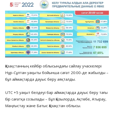
Қазақстанның кейбір облысындағы сайлау учаскелері
Нұр-Сұлтан уақыты бойынша сағат 20:00-де жабылды –
бұл аймақтарда дауыс беру аяқталды.
UTC +5 уақыт белдеуі бар аймақтарда дауыс беру тағы
бір сағатқа созылады – Бұл Қызылорда, Ақтөбе, Атырау,
Маңғыстау және Батыс Қазақстан облысы.