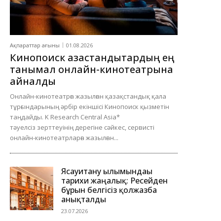
Ақпараттар ағыны
01.08.2026
Кинопоиск қазақстандықтардың ең
танымал онлайн-кинотеатрына
айналды
Онлайн-кинотеатрға жазылған қазақстандық қала
тұрғындарының әрбір екіншісі Кинопоиск қызметін
таңдайды. K Research Central Asia*
тәуелсіз зерттеуінің дерегіне сәйкес, сервисті
онлайн-кинотеатрларға жазылған...
Ясауитану ғылымындағы
тарихи жаңалық: Ресейден
бұрын белгісіз қолжазба
анықталды
23.07.2026