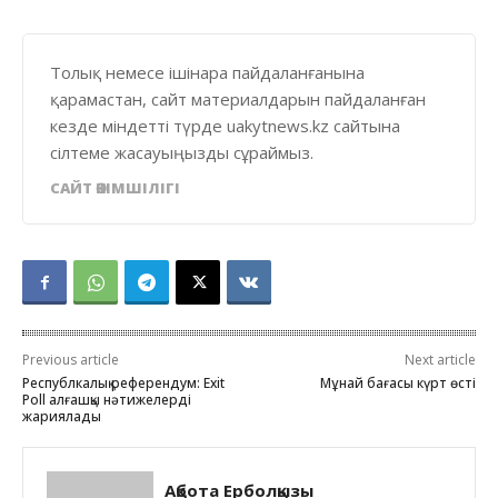
Толық немесе ішінара пайдаланғанына
қарамастан, сайт материалдарын пайдаланған
кезде міндетті түрде uakytnews.kz сайтына
сілтеме жасауыңызды сұраймыз.
САЙТ ӘКІМШІЛІГІ
Previous article
Next article
Республкалық референдум: Exit
Мұнай бағасы күрт өсті
Poll алғашқы нәтижелерді
жариялады
Ақбота Ерболқызы