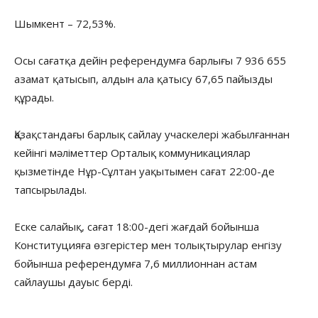
Шымкент – 72,53%.
Осы сағатқа дейін референдумға барлығы 7 936 655
азамат қатысып, алдын ала қатысу 67,65 пайызды
құрады.
Қазақстандағы барлық сайлау учаскелері жабылғаннан
кейінгі мәліметтер Орталық коммуникациялар
қызметінде Нұр-Сұлтан уақытымен сағат 22:00-де
тапсырылады.
Еске салайық, сағат 18:00-дегі жағдай бойынша
Конституцияға өзгерістер мен толықтырулар енгізу
бойынша референдумға 7,6 миллионнан астам
сайлаушы дауыс берді.