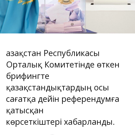
Қазақстан Республикасы
Орталық Комитетінде өткен
брифингте
қазақстандықтардың осы
сағатқа дейін референдумға
қатысқан
көрсеткіштері хабарланды.