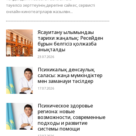
тәуелсіз зерттеуінің дерегіне сәйкес, сервисті
онлайн-кинотеатрларға жазылған...
Ясауитану ғылымындағы
тарихи жаңалық: Ресейден
бұрын белгісіз қолжазба
анықталды
23.07.2026
Психикалық денсаулық
саласы: жаңа мүмкіндіктер
мен заманауи тәсілдер
17.07.2026
Психическое здоровье
региона: новые
возможности, современные
подходы и развитие
системы помощи
17.07.2026