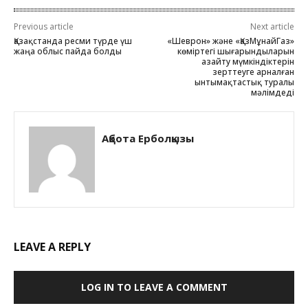
Previous article
Next article
Қазақстанда ресми түрде үш
«Шеврон» және «ҚазМұнайГаз»
жаңа облыс пайда болды
көміртегі шығарындыларын
азайту мүмкіндіктерін
зерттеуге арналған
ынтымақтастық туралы
мәлімдеді
Ақбота Ерболқызы
LEAVE A REPLY
LOG IN TO LEAVE A COMMENT