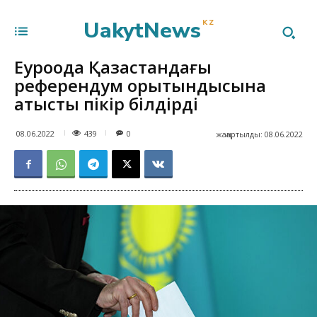
UakytNews
KZ
Еуроодақ Қазақстандағы
референдум қорытындысына
қатысты пікір білдірді
439
08.06.2022
0
жаңартылды:
08.06.2022