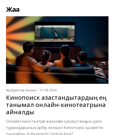
Жаңа
Ақпараттар ағыны
01.08.2026
Кинопоиск қазақстандықтардың ең
танымал онлайн-кинотеатрына
айналды
Онлайн-кинотеатрға жазылған қазақстандық қала
тұрғындарының әрбір екіншісі Кинопоиск қызметін
таңдайды. K Research Central Asia*