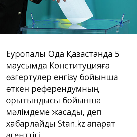
Еуропалық Одақ Қазақстанда 5
маусымда Конституцияға
өзгертулер енгізу бойынша
өткен референдумның
қорытындысы бойынша
мәлімдеме жасады, деп
хабарлайды
Stan.kz
ақпарат
агенттігі.