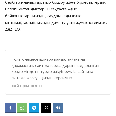
бейбіт жиналыстар, пікір білдіру және бірлестіктердің
негізгі бостандықтарын сақтауға және
байланыстарымызды, саудамызды және
ынтымақтастығымызды дамыту үшін жұмыс істейміз», –
деді ЕО.
Толық немесе ішінара пайдаланғанына
қарамастан, сайт материалдарын пайдаланған
кезде міндетті түрде uakytnews.kz сайтына
сілтеме жасауыңызды сұраймыз.
САЙТ ӘКІМШІЛІГІ