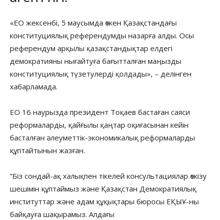
«ЕО жексенбі, 5 маусымда өткен Қазақстандағы
конституциялық референдумды назарға алды. Осы
референдум арқылы қазақстандықтар елдегі
демократияны нығайтуға бағытталған маңызды
конституциялық түзетулерді қолдады», – делінген
хабарламада.
ЕО 16 наурызда президент Тоқаев бастаған саяси
реформаларды, қайғылы қаңтар оқиғасынан кейін
басталған әлеуметтік-экономикалық реформаларды
құптайтынын жазған.
“Біз сондай-ақ халықпен тікелей консультациялар өткізу
шешімін құптаймыз және Қазақстан Демократиялық
институттар және адам құқықтары бюросы ЕҚЫҰ-ны
байқауға шақырамыз. Алдағы