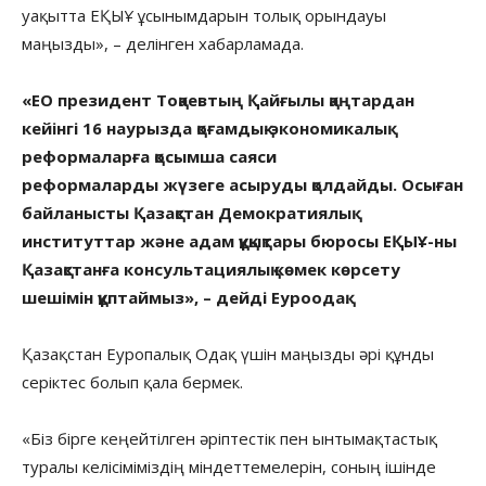
уақытта ЕҚЫҰ ұсынымдарын толық орындауы
маңызды», – делінген хабарламада.
«ЕО президент Тоқаевтың Қайғылы қаңтардан
кейінгі 16 наурызда қоғамдық-экономикалық
реформаларға қосымша саяси
реформаларды жүзеге асыруды қолдайды. Осыған
байланысты Қазақстан Демократиялық
институттар және адам құқықтары бюросы ЕҚЫҰ-ны
Қазақстанға консультациялық көмек көрсету
шешімін құптаймыз», – дейді Еуроодақ.
Қазақстан Еуропалық Одақ үшін маңызды әрі құнды
серіктес болып қала бермек.
«Біз бірге кеңейтілген әріптестік пен ынтымақтастық
туралы келісіміміздің міндеттемелерін, соның ішінде