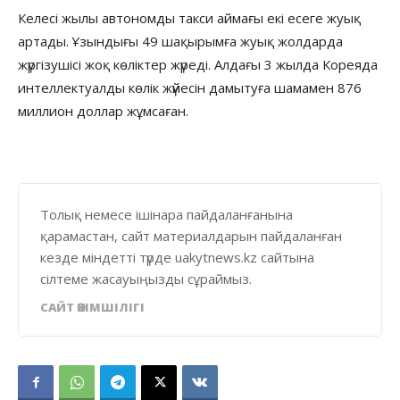
Келесі жылы автономды такси аймағы екі есеге жуық
артады. Ұзындығы 49 шақырымға жуық жолдарда
жүргізушісі жоқ көліктер жүреді. Алдағы 3 жылда Кореяда
интеллектуалды көлік жүйесін дамытуға шамамен 876
миллион доллар жұмсаған.
Толық немесе ішінара пайдаланғанына
қарамастан, сайт материалдарын пайдаланған
кезде міндетті түрде uakytnews.kz сайтына
сілтеме жасауыңызды сұраймыз.
САЙТ ӘКІМШІЛІГІ