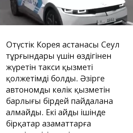
Оңтүстік Корея астанасы Сеул
тұрғындары үшін өздігінен
жүретін такси қызметі
қолжетімді болды. Әзірге
автономды көлік қызметін
барлығы бірдей пайдалана
алмайды. Екі айдың ішінде
бірқатар азаматтарға