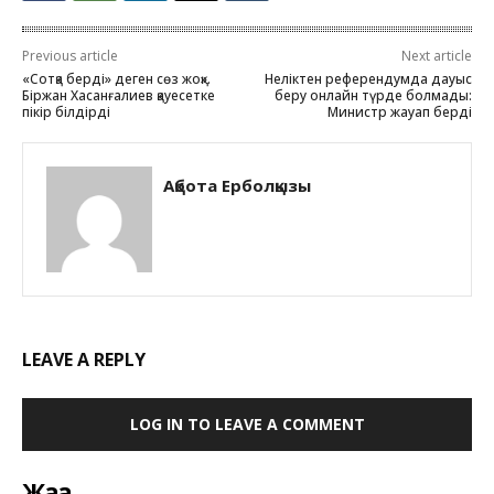
Previous article
Next article
«Сотқа берді» деген сөз жоқ».
Неліктен референдумда дауыс
Біржан Хасанғалиев қауесетке
беру онлайн түрде болмады:
пікір білдірді
Министр жауап берді
Ақбота Ерболқызы
LEAVE A REPLY
LOG IN TO LEAVE A COMMENT
Жаңа