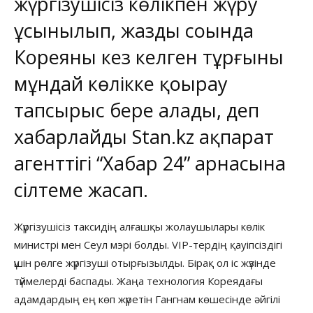
жүргізушісіз көлікпен жүру
ұсынылып, жаздың соңында
Кореяның кез келген тұрғыны
мұндай көлікке қоңырау
тапсырыс бере алады, деп
хабарлайды
Stan.kz
ақпарат
агенттігі
“Хабар 24”
арнасына
сілтеме жасап.
Жүргізушісіз таксидің алғашқы жолаушылары көлік
министрі мен Сеул мэрі болды. VIP-тердің қауіпсіздігі
үшін рөлге жүргізуші отырғызылды. Бірақ ол іс жүзінде
түймелерді баспады. Жаңа технология Кореядағы
адамдардың ең көп жүретін Гангнам көшесінде әйгілі