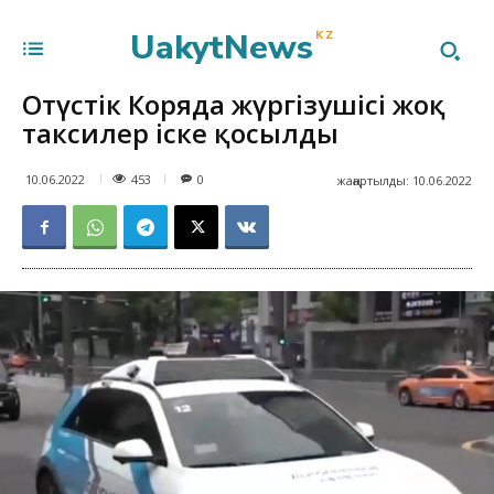
UakytNews
KZ
Оңтүстік Коряда жүргізушісі жоқ
таксилер іске қосылды
453
10.06.2022
0
жаңартылды:
10.06.2022