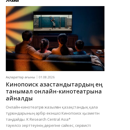
Ақпараттар ағыны
01.08.2026
Кинопоиск қазақстандықтардың ең
танымал онлайн-кинотеатрына
айналды
Онлайн-кинотеатрға жазылған қазақстандық қала
тұрғындарының әрбір екіншісі Кинопоиск қызметін
таңдайды. K Research Central Asia*
тәуелсіз зерттеуінің дерегіне сәйкес, сервисті