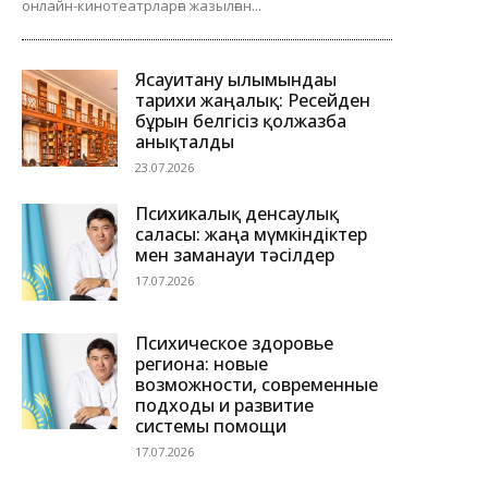
онлайн-кинотеатрларға жазылған...
Ясауитану ғылымындағы
тарихи жаңалық: Ресейден
бұрын белгісіз қолжазба
анықталды
23.07.2026
Психикалық денсаулық
саласы: жаңа мүмкіндіктер
мен заманауи тәсілдер
17.07.2026
Психическое здоровье
региона: новые
возможности, современные
подходы и развитие
системы помощи
17.07.2026