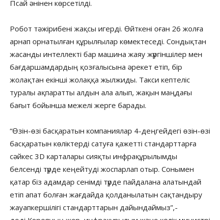
Псай әнінен көрсетілді.
Робот тәжірибені жақсы игерді. Өйткені оған 26 жолға
арнап орнатылған құрылғылар көмектеседі. Сондықтан
жасанды интеллекті бар машина жаяу жүргіншілер мен
бағдаршамдардың қозғалысына әрекет етіп, бір
жолақтан екінші жолаққа жылжиды. Такси кептеліс
туралы ақпаратты алдын ала алып, жақын маңдағы
бағыт бойынша межелі жерге барады.
“Өзін-өзі басқаратын компаниялар 4-деңгейдегі өзін-өзі
басқаратын көліктерді сатуға қажетті стандарттарға
сәйкес 3D карталары сияқты инфрақұрылымды
белсенді түрде кеңейтуді жоспарлап отыр. Сонымен
қатар біз адамдар сенімді түрде пайдалана алатындай
етіп апат болған жағдайда қолданылатын сақтандыру
жауапкершілігі стандарттарын дайындаймыз”,-
деді Кореяның жер, инфрақұрылым және көлік министрі