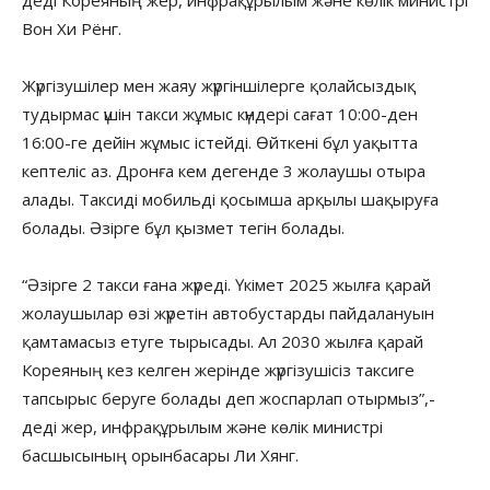
Вон Хи Рёнг.
Жүргізушілер мен жаяу жүргіншілерге қолайсыздық
тудырмас үшін такси жұмыс күндері сағат 10:00-ден
16:00-ге дейін жұмыс істейді. Өйткені бұл уақытта
кептеліс аз. Дронға кем дегенде 3 жолаушы отыра
алады. Таксиді мобильді қосымша арқылы шақыруға
болады. Әзірге бұл қызмет тегін болады.
“Әзірге 2 такси ғана жүреді. Үкімет 2025 жылға қарай
жолаушылар өзі жүретін автобустарды пайдалануын
қамтамасыз етуге тырысады. Ал 2030 жылға қарай
Кореяның кез келген жерінде жүргізушісіз таксиге
тапсырыс беруге болады деп жоспарлап отырмыз”,-
деді жер, инфрақұрылым және көлік министрі
басшысының орынбасары Ли Хянг.