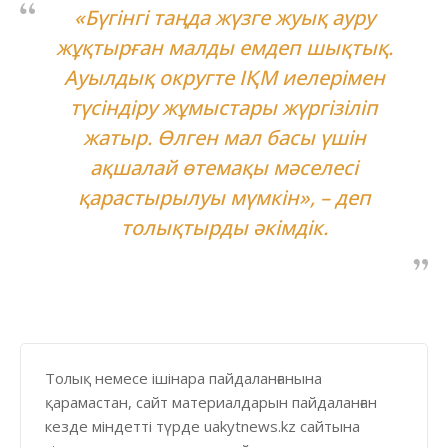
«Бүгінгі таңда жүзге жуық ауру
жұқтырған малды емдеп шықтық.
Ауылдық округте ІҚМ иелерімен
түсіндіру жұмыстары жүргізіліп
жатыр. Өлген мал басы үшін
ақшалай өтемақы мәселесі
қарастырылуы мүмкін», – деп
толықтырды әкімдік.
Толық немесе ішінара пайдаланғанына
қарамастан, сайт материалдарын пайдаланған
кезде міндетті түрде uakytnews.kz сайтына