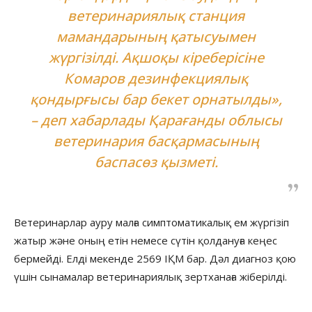
ветеринариялық станция
мамандарының қатысуымен
жүргізілді. Ақшоқы кіреберісіне
Комаров дезинфекциялық
қондырғысы бар бекет орнатылды»,
– деп хабарлады Қарағанды облысы
ветеринария басқармасының
баспасөз қызметі.
Ветеринарлар ауру малға симптоматикалық ем жүргізіп
жатыр және оның етін немесе сүтін қолдануға кеңес
бермейді. Елді мекенде 2569 ІҚМ бар. Дәл диагноз қою
үшін сынамалар ветеринариялық зертханаға жіберілді.