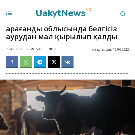
UakytNews
KZ
Қарағанды облысында белгісіз
аурудан мал қырылып қалды
570
15.06.2022
0
жаңартылды:
15.06.2022