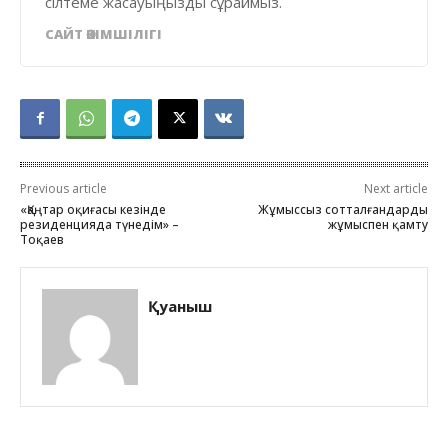
сілтеме жасауыңызды сұраймыз.
САЙТ ӘКІМШІЛІГІ
Previous article
Next article
«Қаңтар оқиғасы кезінде
Жұмыссыз сотталғандарды
резиденцияда түнедім» –
жұмыспен қамту
Тоқаев
Қуаныш