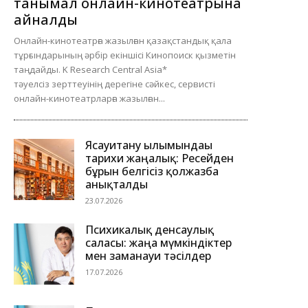
танымал онлайн-кинотеатрына
айналды
Онлайн-кинотеатрға жазылған қазақстандық қала
тұрғындарының әрбір екіншісі Кинопоиск қызметін
таңдайды. K Research Central Asia*
тәуелсіз зерттеуінің дерегіне сәйкес, сервисті
онлайн-кинотеатрларға жазылған...
Ясауитану ғылымындағы
тарихи жаңалық: Ресейден
бұрын белгісіз қолжазба
анықталды
23.07.2026
Психикалық денсаулық
саласы: жаңа мүмкіндіктер
мен заманауи тәсілдер
17.07.2026