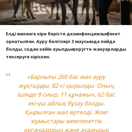
Елді мекенге кіре берісте дезинфекциялық бекет
орнатылған. Ауру белгілері 3 маусымда пайда
болды, содан кейін ауылдық округте жануарларды
тексеруге кіріскен.
«Барлығы 260 бас мал ауру
жұқтырды, 82-сі қырылды. Оның
ішінде 9 сиыр, 11 құнажын, 62 бас
екі-үш айлық бұзау болды.
Қырылған мал өртелді. Жою
жұмыстары мемлекеттік
органдардың және аудандық