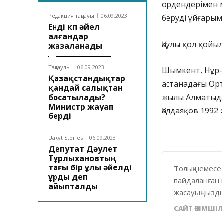
ордендерімен м
Редакция таңдауы
06.09.2023
беруді ұйғарым
Енді көп әйел
алғандар
Қаулы қол қойыл
жазаланады
Таңдаулы
06.09.2023
Шымкент, Нұр-
Қазақстандықтар
астанадағы Орт
қандай салықтан
босатылады?
жылы Алматыда
Министр жауап
Қалдаяқов 1992
берді
Uakyt Stories
06.09.2023
Депутат Дәулет
Тұрлыхановтың
тағы бір ұлы әйелді
Толық немесе
ұрды деп
пайдаланған 
айыпталды
жасауыңызды
САЙТ ӘКІМШІЛ