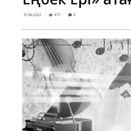
477
0
15.06.2022