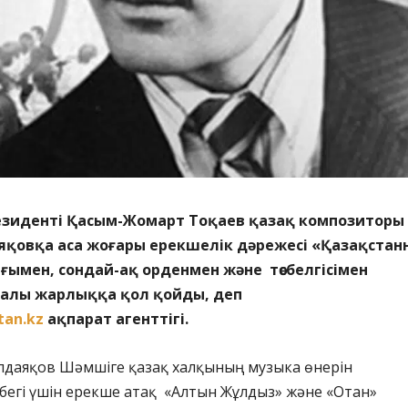
езиденті Қасым-Жомарт Тоқаев қазақ композиторы
қовқа аса жоғары ерекшелік дәрежесі «Қазақстан
ағымен, сондай-ақ орденмен және төсбелгісімен
ралы жарлыққа қол қойды, деп
tan.kz
ақпарат агенттігі.
алдаяқов Шәмшіге қазақ халқының музыка өнерін
бегі үшін ерекше атақ «Алтын Жұлдыз» және «Отан»