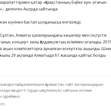
арапаттаумен қатар «Қазақстанның Еңбек ері» атағын
»,- делінген Ақорда сайтында.
ған күнінен бастап қолданысқа енгізіледі.
Сұлтан, Алматы қалаларындағы көшелер мен оңтүстік
алық концерт залы Қалдаяқовтың есімімен аталады. 201
 ақын-композиторға арналған ескерткіш ашылды. Шәм
 жылы 29 ақпанда Алматыда 61 жасында қайтыс болды.
 ішінара пайдаланғанына қарамастан, сайт материалдарын
кезде міндетті түрде uakytnews.kz сайтына сілтеме
 сұраймыз.
ІГІ