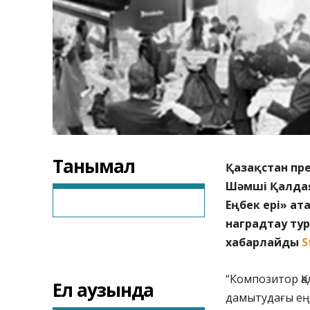
Танымал
Қазақстан пр
Шәмші Қалдая
Еңбек ері» ат
наградтау ту
хабарлайды
S
“Композитор Қ
Ел аузында
дамытудағы ең