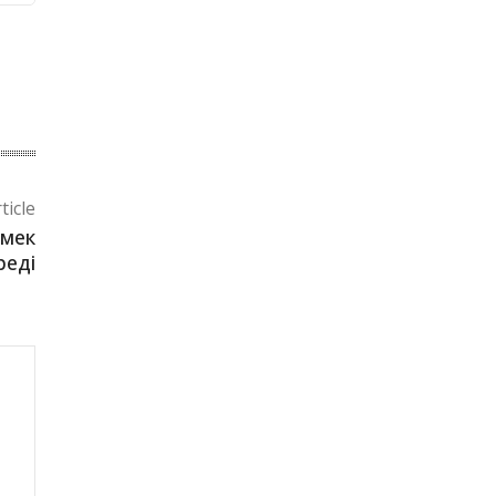
ticle
рмек
реді