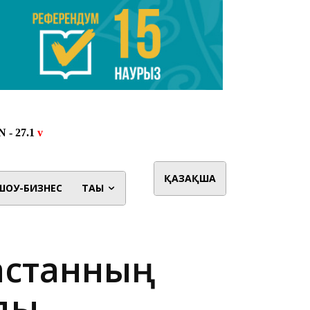
ҚАЗАҚША
ШОУ-БИЗНЕС
ТАҒЫ
ақстанның
ды