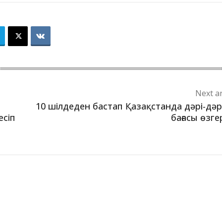
Next ar
10 шілдеден бастап Қазақстанда дәрі-дә
есіп
бағасы өзге