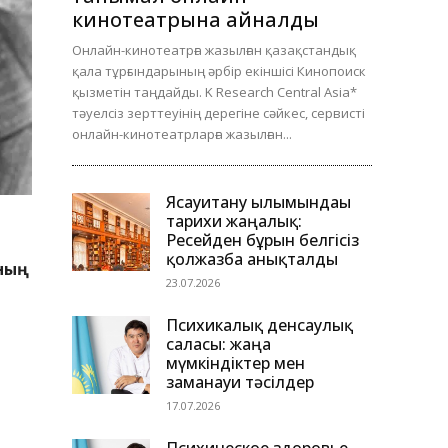
кинотеатрына айналды
Онлайн-кинотеатрға жазылған қазақстандық
қала тұрғындарының әрбір екіншісі Кинопоиск
қызметін таңдайды. K Research Central Asia*
тәуелсіз зерттеуінің дерегіне сәйкес, сервисті
онлайн-кинотеатрларға жазылған...
Ясауитану ғылымындағы
тарихи жаңалық:
Ресейден бұрын белгісіз
қолжазба анықталды
ның
23.07.2026
Психикалық денсаулық
саласы: жаңа
мүмкіндіктер мен
заманауи тәсілдер
17.07.2026