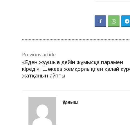
Previous article
«Еден жуушыға дейін жұмысқа парамен
кіреді»: Шөкеев жемқорлықпен қалай күр
жатқанын айтты
Қуаныш