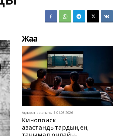
Жаңа
Ақпараттар ағыны
01.08.2026
Кинопоиск
қазақстандықтардың ең
танымал онлайн-