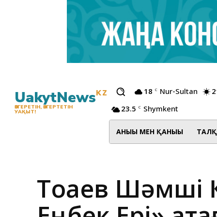
18
Nur-Sultan
2
C
UakytNews
KZ
23.5
Shymkent
ӨЗГЕРЕТІН, ӨЗГЕРТЕТІН
C
УАҚЫТ!
АНЫҒЫ МЕН ҚАНЫҒЫ
ТАЛҚ
Тоқаев Шәмші 
Еңбек Ері» ат