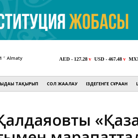
1
Almaty
C
ЫДАҒЫ ТАҚЫРЫП
СОЛ ЖАҒАЛАУ
ІЗДЕГЕНГЕ СҰРАҒАН
Қалдаяқовты «Қаз
ағымен марапатта