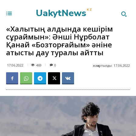
UakytNews
KZ
«Халықтың алдында кешірім
сұраймын»: Әнші Нұрболат
Қанай «Бозторғайым» әніне
қатысты дау туралы айтты
469
17.06.2022
0
жаңартылды:
17.06.2022