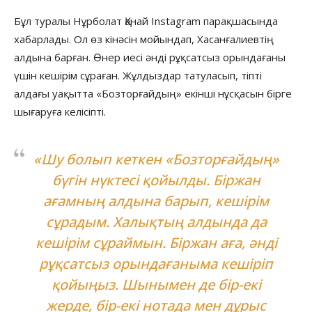
Бұл туралы Нұрболат Қанай Instagram парақшасында
хабарлады. Ол өз кінәсін мойындап, Хасанғалиевтің
алдына барған. Өнер иесі әнді рұқсатсыз орындағаны
үшін кешірім сұраған. Жұлдыздар татуласып, тіпті
алдағы уақытта «Бозторғайдың» екінші нұсқасын бірге
шығаруға келісіпті.
«Шу болып кеткен «Бозторғайдың»
бүгін нүктесі қойылды. Біржан
ағамның алдына барып, кешірім
сұрадым. Халықтың алдында да
кешірім сұраймын. Біржан аға, әнді
рұқсатсыз орындағаныма кешіріп
қойыңыз. Шынымен де бір-екі
жерде, бір-екі нотада мен дұрыс