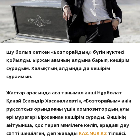
Шу болып кеткен «Бозторғайдың» бүгін нүктесі
қойылды. Біржан ағамның алдына барып, кешірім
сұрадым. Халықтың алдында да кешірім
сұраймын.
Жастар арасында аса танымал әнші Нұрболат
Қанай Ескендір Хасанғалиевтің «Бозторғайым» әнін
рұқсатсыз орындағаны үшін композитордың ұлы
әрі мұрагері Біржаннан кешірім сұрады. Әншінің
айтуынша, қос тарап мәмілеге келіп, арадағы дау
сәтті шешілген, деп жазады
KAZ.NUR.KZ
тілшісі.