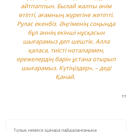
айтпаппын. Былай жалпы әнім
өтіпті, ағамның жүрегіне жетіпті.
Рулас екенбіз. Әңгіменің соңында
бұл әннің екінші нұсқасын
шығарамыз деп шештік. Алла
қаласа, тиісті ноталармен,
ережелердің бәрін ұстана отырып
шығарамыз. Күтіңіздер», – деді
Қанай.
Толық немесе ішінара пайдаланғанына