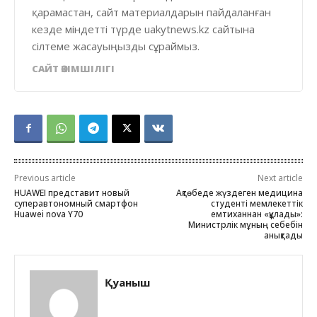
қарамастан, сайт материалдарын пайдаланған
кезде міндетті түрде uakytnews.kz сайтына
сілтеме жасауыңызды сұраймыз.
САЙТ ӘКІМШІЛІГІ
Previous article
Next article
HUAWEI представит новый
Ақтөбеде жүздеген медицина
суперавтономный смартфон
студенті мемлекеттік
Huawei nova Y70
емтиханнан «құлады»:
Министрлік мұның себебін
анықтады
Қуаныш