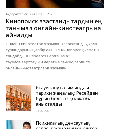
Ақпараттар ағыны
01.08.2026
Кинопоиск қазақстандықтардың ең
танымал онлайн-кинотеатрына
айналды
Онлайн-кинотеатрға жазылған қазақстандық қала
тұрғындарының әрбір екіншісі Кинопоиск қызметін
таңдайды. K Research Central Asia*
тәуелсіз зерттеуінің дерегіне сәйкес, сервисті
онлайн-кинотеатрларға жазылған...
Ясауитану ғылымындағы
тарихи жаңалық: Ресейден
бұрын белгісіз қолжазба
анықталды
23.07.2026
Психикалық денсаулық
саласы: жаңа мүмкіндіктер