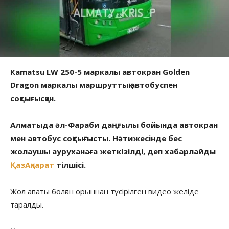
Кamatsu LW 250-5 маркалы автокран Golden
Dragon маркалы маршруттық автобуспен
соқтығысқан.
Алматыда әл-Фараби даңғылы бойында автокран
мен автобус соқтығысты. Нәтижесінде бес
жолаушы ауруханаға жеткізілді, деп хабарлайды
ҚазАқпарат
тілшісі.
Жол апаты болған орыннан түсірілген видео желіде
таралды.