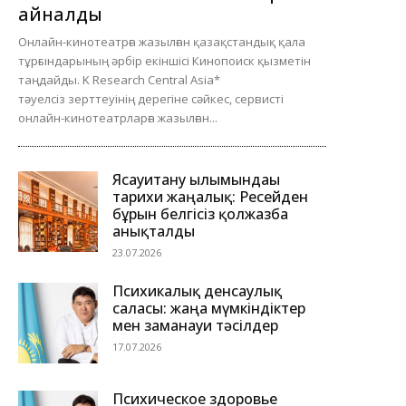
айналды
Онлайн-кинотеатрға жазылған қазақстандық қала
тұрғындарының әрбір екіншісі Кинопоиск қызметін
таңдайды. K Research Central Asia*
тәуелсіз зерттеуінің дерегіне сәйкес, сервисті
онлайн-кинотеатрларға жазылған...
Ясауитану ғылымындағы
тарихи жаңалық: Ресейден
бұрын белгісіз қолжазба
анықталды
23.07.2026
Психикалық денсаулық
саласы: жаңа мүмкіндіктер
мен заманауи тәсілдер
17.07.2026
Психическое здоровье