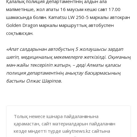
Қалалық полиция департаментінің алдын ала
мәліметінше, жол апаты 16 маусым кешкі сағат 17.00
шамасында болған. Кamatsu LW 250-5 маркалы автокран
Golden Dragon маркалы маршруттық автобуспен
соқтығысқан.
«Апат салдарынан автобустың 5 жолаушысы зардап
шегіп, медициналық мекемелерге жеткізілді. Оқиғаның
мән-жайы тексеріліп жатыр», – деді Алматы қаласы
полиция департаментінің анықтау басқармасының
бастығы Олжас Шәріпов.
Толық немесе ішінара пайдаланғанына
қарамастан, сайт материалдарын пайдаланған
кезде міндетті түрде uakytnews.kz сайтына