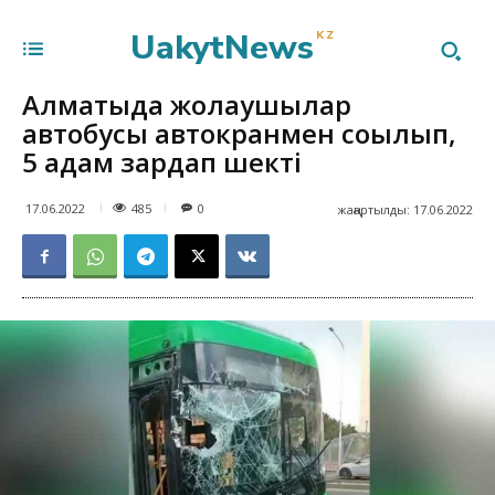
UakytNews
KZ
Алматыда жолаушылар
автобусы автокранмен соғылып,
5 адам зардап шекті
485
17.06.2022
0
жаңартылды:
17.06.2022