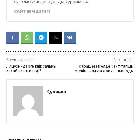
сілтеме жасауыңызды сұраймыз.
САЙТ ӘКІМШІЛІГІ
Previous article
Next article
Лимузиндерге көлік салығы
Қарашөкеев елде қант тапшы
қалай есептеледі?
екенін тағы да жоққа шығарды
Қуаныш