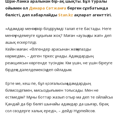
Шри-Ланка аралынан бір-ақ шықты. Бұл туралы
ойымен ол
Динара Сәтжанға
берген сұхбатында
бөлісті, деп хабарлайды
Stan.kz
ақпарат агенттігі.
«Адамдар менің пікір білдіруімді талап ете бастады. Неге
менің үндемеуге құқығым жоқ? Маған «аузыңды жап» деп
ашық ескертілді.
Кейін маған: «Өлгендер арасынан жеңімпазды
көрмедім», – деген тіркес ұнады. Адамдардың
реакциясын көргенде түсіндім. Кім үшін, не үшін біреуге
бірдеңе дәлелдемексің деп ойладым.
Ерте ме, кеш пе, бұл қозғалысың адамдардың
білімсіздігімен, мисыздығымен тоғысады. Мен не
естімедім? Мұны боттар жазып отыр ма деп те ойлайсың.
Қандай да бір бөлігі шынайы адамдар да шығар, бірақ
сол сөздерге халық ереді», – дейді Нұрпейісов.