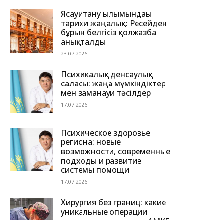
Ясауитану ғылымындағы
тарихи жаңалық: Ресейден
бұрын белгісіз қолжазба
анықталды
23.07.2026
Психикалық денсаулық
саласы: жаңа мүмкіндіктер
мен заманауи тәсілдер
17.07.2026
Психическое здоровье
региона: новые
возможности, современные
подходы и развитие
системы помощи
17.07.2026
Хирургия без границ: какие
уникальные операции