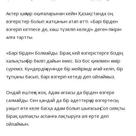
Актер қаңтар оқиғаларынан кейін Қазақстанда оң
өзгерістер болып жатқанын атап өтті. «Бәрі бірден
өзгеріп кетпесе де, көш түзеліп келеді» деген пікірін
алға тартты.
«Бәрі бірден болмайды. Бірақ кей өзгерістерге біздің
халықтың бір бөлігі дайын емес. Біз бос қиялмен өмір
сүреміз. Күндердің күнінде бір мейірімді ағай келіп, бір
тұтқаны басып, бәрі өзгеріп кетеді деп ойлаймыз.
Ондай ештеңе жоқ. Адам ағзасы да бірден өзгере
салмайды. Сен қандай да бір әдеттеріңді өзгертесің,
уақыт өте келе басқа адам болып шығасың. Сол сияқты.
Бірақ қалпақты аспанға лақтыруға әлі ерте деп
ойлаймын.