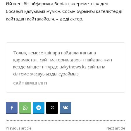
Өйткені біз эйфорияға беріліп, «кереметпіз» деп
босаңсып қалуымыз мүмкін. Сосын бұрынғы қателіктерді
қайтадан қайталайсың», – деді актер.
Толық немесе ішінара пайдаланғанына
қарамастан, сайт материалдарын пайдаланған
кезде міндетті түрде uakytnews.kz сайтына
сілтеме жасауыңызды сұраймыз.
САЙТ ӘКІМШІЛІГІ
Previous article
Next article