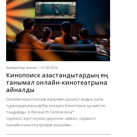
Ақпараттар ағыны
01.08.2026
Кинопоиск қазақстандықтардың ең
танымал онлайн-кинотеатрына
айналды
Онлайн-кинотеатрға жазылған қазақстандық қала
тұрғындарының әрбір екіншісі Кинопоиск қызметін
таңдайды. K Research Central Asia*
тәуелсіз зерттеуінің дерегіне сәйкес, сервисті
онлайн-кинотеатрларға жазылған...