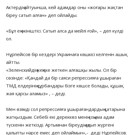
Актердің айтуынша, кей адамдар оны «жоғары жақтан
біреу сатып алған» деп ойлайды.
«Бұл ең өкініштісі. Сатып алса да мейлі ғой», – деп күлді
ол.
Нұрпейісов бір кездері Украинаға көшкісі келгенін ашық
айтты.
«Зеленскийдің жеңіске жеткен алғашқы жылы. Ол бір
сөзінде: «Қандай да бір саяси репрессияға ұшыраған
ТМД елдерінің құрбандары бізге көшсе болады, құшақ
жая қарсы аламыз» , – деді.
Мен өзімді сол репрессияға ұшырағандардың қатарына
жатқыздым. Себебі екі дереккөз менің соңыма адам
түскенін жеткізді. Артымнан біреудің аңдып жүргені
қалыпты нәрсе емес деп ойлаймын»,- деді Нұрпейісов.