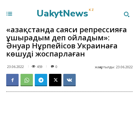
UakytNews
KZ
«Қазақстанда саяси репрессияға
ұшырадым деп ойладым»:
Әнуар Нұрпейісов Украинаға
көшуді жоспарлаған
459
23.06.2022
0
жаңартылды:
23.06.2022