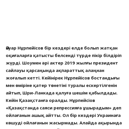
Әнуар Нұрпейісов бір кездері елде болып жатқан
оқиғаларға қатысты белсенді түрде пікір білдіріп
жүрді. Шоумен әрі актер 2019 жылғы президент
сайлауы қарсаңында ақпараттық алаңнан
жоғалып кетті. Кейінірек Нұрпейісов бостандығы
мен өміріне қатер төнетіні туралы ескертілгенін
айтып, Шри-Ланкада қалуға шешім қабылдады.
Кейін Қазақстанға оралды. Нұрпейсіов
«Қазақстанда саяси репрессияға ұшырадым» деп
ойлағанын ашық айтты. Ол бір кездері Украинаға
көшуді ойлағанын жасырмады. Алайда ақырында