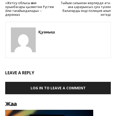
«Жетісу облысы әкімі
Тыйым салынған жерлерде ата-
орынбасары қызметіне Рүстем
ана қарауынсыз суға түскен
Әли тағайындалады» –
балаларды енді полиция алып
дереккөз
кетеді
Қуаныш
LEAVE A REPLY
LOG IN TO LEAVE A COMMENT
Жаңа