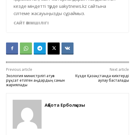
кезде міндетті түрде uakytnews.kz сайтына
сілтеме жасауыңызды сұраймыз.
САЙТ ӘКІМШІЛІГІ
Previous article
Next article
Экология министрлігі атуға
Күзде Қазақстанда киіктерді
рұқсат етілген аңдардың санын
аулау басталады
жариялады
Ақбота Ерболқызы