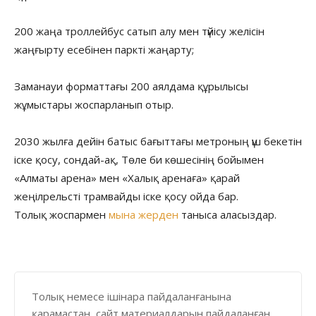
200 жаңа троллейбус сатып алу мен түйісу желісін
жаңғырту есебінен паркті жаңарту;
Заманауи форматтағы 200 аялдама құрылысы
жұмыстары жоспарланып отыр.
2030 жылға дейін батыс бағыттағы метроның үш бекетін
іске қосу, сондай-ақ, Төле би көшесінің бойымен
«Алматы арена» мен «Халық аренаға» қарай
жеңілрельсті трамвайды іске қосу ойда бар.
Толық жоспармен
мына жерден
таныса аласыздар.
Толық немесе ішінара пайдаланғанына
қарамастан, сайт материалдарын пайдаланған