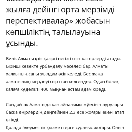
жылға дейінгі орта мерзімді
перспективалар» жобасын
көпшіліктің талқылауына
ұсынды.
Билік Алматы үшін қазіргі негізгі сын-қатерлерді атады.
Бірінші кезекте урбандалу мәселесі бар. Алматы
халқының саны жылдам өсіп келеді. Бес жаңа
алматылықтың үшеуі сырттан келгендер. Одан бөлек,
қалаға күнделікті 400 мыңнан астам адам кіреді.
Сондай-ақ Алматыда қан айналымы жүйесінің аурулары
басқа өңірлердің деңгейінен 2,3 есе жоғары екені атап
өтілді.
Қалада әлеуметтік қызметтерге сұраныс жоғары. Оның