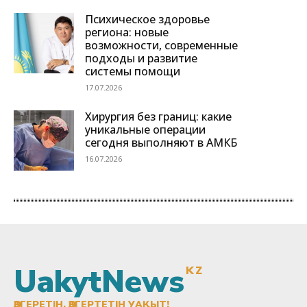
UakytNews
KZ
ӨЗГЕРЕТІН, ӨЗГЕРТЕТІН УАҚЫТ!