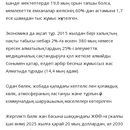
ішінде: мектептерде 19,6 мың орын тапшы болса,
мемлекеттік емханалар желісінің 60%-дан астамына 1,7
есе шамадан тыс жұмыс жүктелген.
Экономика да ақсап тұр. 2015 жылдан бері халықтың
нақты табысы небәрі 2%-ға өскен. 380 мың немесе
ересек алматылықтардың 25%-і әлеуметтік
медициналық сақтандыруға қол жеткізе алмайды.
Сонымен қатар, елдегі әрбір бесінші жұмыссыз жас
Алматыда тұрады (14,4 мың адам).
Одан бөлек, жобада қаладағы кептеліс пен қоғамдық
көлік, атмосфераның ластануы және тұрғын-үй
коммуналдық шаруашылық мәселелері көтерілген.
Жергілікті билік жан басына шаққандағы ЖӨӨ-ні (жалпы
ішкі өнім) 2025 жылға қарай 20 мың доллардан, ал 2030