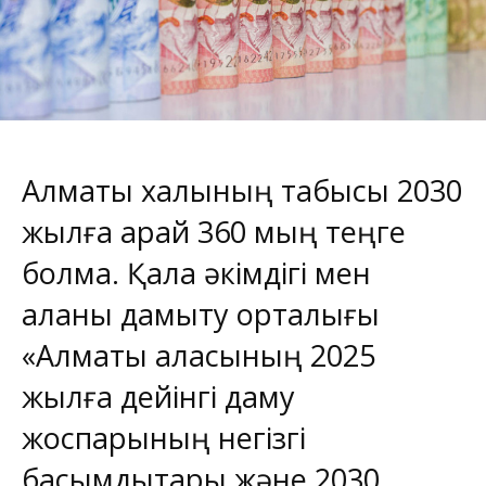
Алматы халқының табысы 2030
жылға қарай 360 мың теңге
болмақ. Қала әкімдігі мен
қаланы дамыту орталығы
«Алматы қаласының 2025
жылға дейінгі даму
жоспарының негізгі
басымдықтары және 2030