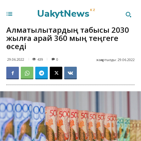
UakytNews
KZ
Алматылықтардың табысы 2030
жылға қарай 360 мың теңгеге
өседі
439
29.06.2022
0
жаңартылды:
29.06.2022