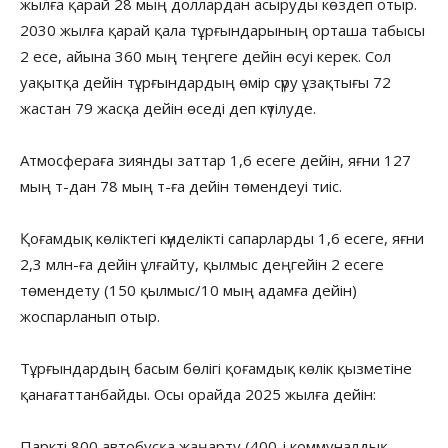
жылға қарай 28 мың доллардан асыруды көздеп отыр.
2030 жылға қарай қала тұрғындарының орташа табысы
2 есе, айына 360 мың теңгеге дейін өсуі керек. Сол
уақытқа дейін тұрғындардың өмір сүру ұзақтығы 72
жастан 79 жасқа дейін өседі деп күтілуде.
Атмосфераға зиянды заттар 1,6 есеге дейін, яғни 127
мың т-дан 78 мың т-ға дейін төмендеуі тиіс.
Қоғамдық көліктегі күнделікті сапарларды 1,6 есеге, яғни
2,3 млн-ға дейін ұлғайту, қылмыс деңгейін 2 есеге
төмендету (150 қылмыс/10 мың адамға дейін)
жоспарланып отыр.
Тұрғындардың басым бөлігі қоғамдық көлік қызметіне
қанағаттанбайды. Осы орайда 2025 жылға дейін:
Паркті 800 автобусқа жаңарту (400-і коммуналдық