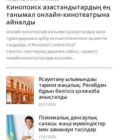
Кинопоиск қазақстандықтардың ең
танымал онлайн-кинотеатрына
айналды
Онлайн-кинотеатрға жазылған қазақстандық қала
тұрғындарының әрбір екіншісі Кинопоиск қызметін
таңдайды. K Research Central Asia*
тәуелсіз зерттеуінің дерегіне сәйкес, сервисті
онлайн-кинотеатрларға жазылған...
Ясауитану ғылымындағы
тарихи жаңалық: Ресейден
бұрын белгісіз қолжазба
анықталды
23.07.2026
Психикалық денсаулық
саласы: жаңа мүмкіндіктер
мен заманауи тәсілдер
17.07.2026