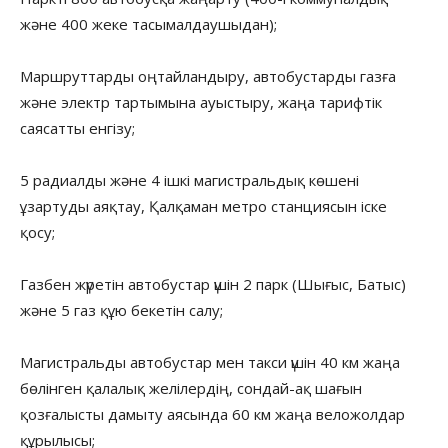
және 400 жеке тасымалдаушыдан);
Маршруттарды оңтайландыру, автобустарды газға
және электр тартымына ауыстыру, жаңа тарифтік
саясатты енгізу;
5 радиалды және 4 ішкі магистральдық көшені
ұзартуды аяқтау, Қалқаман метро станциясын іске
қосу;
Газбен жүретін автобустар үшін 2 парк (Шығыс, Батыс)
және 5 газ құю бекетін салу;
Магистральды автобустар мен такси үшін 40 км жаңа
бөлінген қалалық желілердің, сондай-ақ шағын
қозғалысты дамыту аясында 60 км жаңа веложолдар
құрылысы;