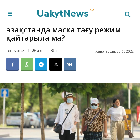
UakytNews
KZ
Қазақстанда маска тағу режимі
қайтарыла ма?
490
30.06.2022
0
жаңартылды:
30.06.2022