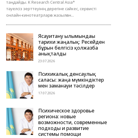
таңдайды. K Research Central Asia*
тәуелсіз зерттеуінің дерегіне сәйкес, сервисті
онлайн-кинотеатрларға жазылған...
Ясауитану ғылымындағы
тарихи жаңалық: Ресейден
бұрын белгісіз қолжазба
анықталды
23.07.2026
Психикалық денсаулық
саласы: жаңа мүмкіндіктер
мен заманауи тәсілдер
17.07.2026
Психическое здоровье
региона: новые
возможности, современные
подходы и развитие
системы помощи