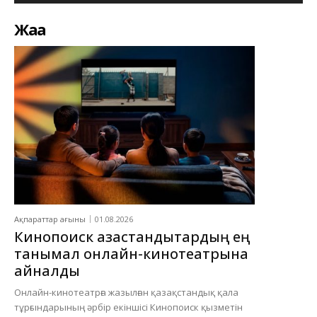
Жаңа
Ақпараттар ағыны
01.08.2026
Кинопоиск қазақстандықтардың ең
танымал онлайн-кинотеатрына
айналды
Онлайн-кинотеатрға жазылған қазақстандық қала
тұрғындарының әрбір екіншісі Кинопоиск қызметін