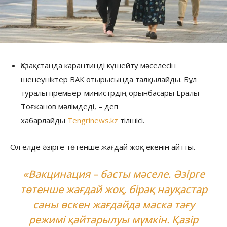
Қазақстанда карантинді күшейту мәселесін
шенеуніктер ВАК отырысында талқылайды. Бұл
туралы премьер-министрдің орынбасары Ералы
Тоғжанов мәлімдеді, – деп
хабарлайды
Tengrinews.kz
тілшісі.
Ол елде әзірге төтенше жағдай жоқ екенін айтты.
«Вакцинация – басты мәселе. Әзірге
төтенше жағдай жоқ, бірақ науқастар
саны өскен жағдайда маска тағу
режимі қайтарылуы мүмкін. Қазір