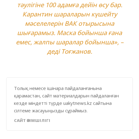
тәулігіне 100 адамға дейін өсу бар.
Карантин шараларын күшейту
мәселелерін ВАК отырысына
шығарамыз. Маска бойынша ғана
емес, жалпы шаралар бойынша», –
деді Тоғжанов.
Толық немесе ішінара пайдаланғанына
қарамастан, сайт материалдарын пайдаланған
кезде міндетті түрде uakytnews.kz сайтына
сілтеме жасауыңызды сұраймыз.
САЙТ ӘКІМШІЛІГІ