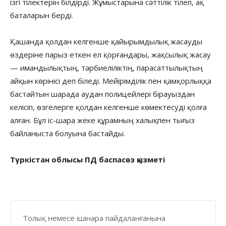
ізгі тілектерін білдірді. Жұмыстарына сәттілік тілеп, ақ
баталарын берді.
Қашанда қолдан келгенше қайырымдылық жасауды
өздеріне парыз еткен ел қорғандары, жақсылық жасау
— имандылықтың, тәрбиеліліктің, парасаттылықтың
айқын көрінісі деп біледі. Мейірімділік пен қамқорлыққа
бастайтын шарада аудан полицейлері бірауыздан
келісіп, өзгелерге қолдан келгенше көмектесуді қолға
алған. Бұл іс-шара жеке құрамның халықпен тығыз
байланыста болуына бастайды.
Түркістан облысы ПД баспасөз қызметі
Толық немесе ішінара пайдаланғанына