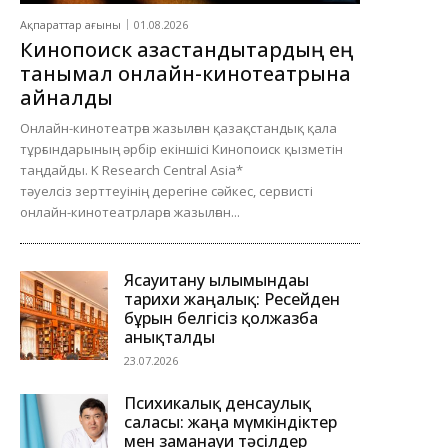
Ақпараттар ағыны
01.08.2026
Кинопоиск қазақстандықтардың ең
танымал онлайн-кинотеатрына
айналды
Онлайн-кинотеатрға жазылған қазақстандық қала
тұрғындарының әрбір екіншісі Кинопоиск қызметін
таңдайды. K Research Central Asia*
тәуелсіз зерттеуінің дерегіне сәйкес, сервисті
онлайн-кинотеатрларға жазылған...
Ясауитану ғылымындағы
тарихи жаңалық: Ресейден
бұрын белгісіз қолжазба
анықталды
23.07.2026
Психикалық денсаулық
саласы: жаңа мүмкіндіктер
мен заманауи тәсілдер