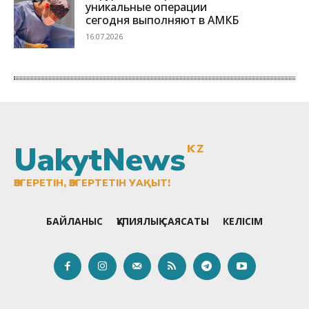
UakytNews
KZ
ӨЗГЕРЕТІН, ӨЗГЕРТЕТІН УАҚЫТ!
БАЙЛАНЫС
ҚҰПИЯЛЫҚ САЯСАТЫ
КЕЛІСІМ