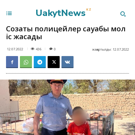
UakytNews
KZ
Созақтық полицейлер сауабы мол
іс жасады
436
12.07.2022
0
жаңартылды:
12.07.2022