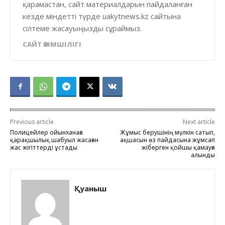
қарамастан, сайт материалдарын пайдаланған
кезде міндетті түрде uakytnews.kz сайтына
сілтеме жасауыңызды сұраймыз.
САЙТ ӘКІМШІЛІГІ
Previous article
Next article
Полицейлер ойынханаға
Жұмыс берушінің мүлкін сатып,
қарақшылық шабуыл жасаған
ақшасын өз пайдасына жұмсап
жас жігіттерді ұстады
жіберген қойшы қамауға
алынды
Қуаныш