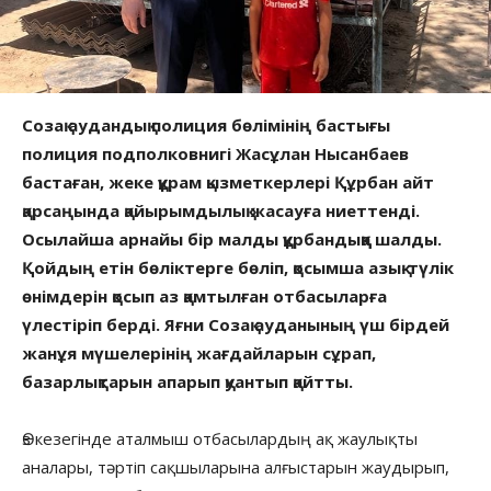
Созақ аудандық полиция бөлімінің бастығы
полиция подполковнигі Жасұлан Нысанбаев
бастаған, жеке құрам қызметкерлері Құрбан айт
қарсаңында қайырымдылық жасауға ниеттенді.
Осылайша арнайы бір малды құрбандыққа шалды.
Қойдың етін бөліктерге бөліп, қосымша азық-түлік
өнімдерін қосып аз қамтылған отбасыларға
үлестіріп берді. Яғни Созақ ауданының үш бірдей
жанұя мүшелерінің жағдайларын сұрап,
базарлықтарын апарып қуантып қайтты.
Өз кезегінде аталмыш отбасылардың ақ жаулықты
аналары, тәртіп сақшыларына алғыстарын жаудырып,