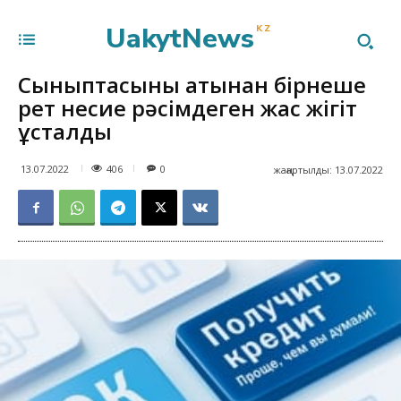
UakytNews
KZ
Сыныптасының атынан бірнеше
рет несие рәсімдеген жас жігіт
ұсталды
406
13.07.2022
0
жаңартылды:
13.07.2022