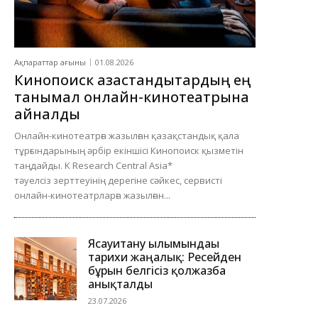
Ақпараттар ағыны
01.08.2026
Кинопоиск қазақстандықтардың ең
танымал онлайн-кинотеатрына
айналды
Онлайн-кинотеатрға жазылған қазақстандық қала
тұрғындарының әрбір екіншісі Кинопоиск қызметін
таңдайды. K Research Central Asia*
тәуелсіз зерттеуінің дерегіне сәйкес, сервисті
онлайн-кинотеатрларға жазылған...
Ясауитану ғылымындағы
тарихи жаңалық: Ресейден
бұрын белгісіз қолжазба
анықталды
23.07.2026