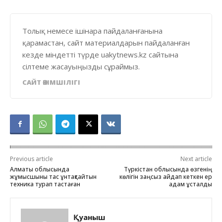
Толық немесе ішінара пайдаланғанына
қарамастан, сайт материалдарын пайдаланған
кезде міндетті түрде uakytnews.kz сайтына
сілтеме жасауыңызды сұраймыз.
САЙТ ӘКІМШІЛІГІ
Previous article
Next article
Алматы облысында
Түркістан облысында өзгенің
жұмысшыны тас ұнтақтайтын
көлігін заңсыз айдап кеткен ер
техника турап тастаған
адам ұсталды
Қуаныш