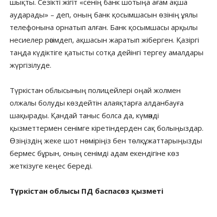
шықты. Сезікті жігіт «сенің банк шотыңа ағам ақша
аударады» – деп, оның банк қосымшасын өзінің ұялы
телефонына орнатып алған. Банк қосымшасы арқылы
несиелер рәсімдеп, ақшасын жаратып жіберген. Қазіргі
таңда күдіктіге қатысты сотқа дейінгі тергеу амалдары
жүргізілуде.
Түркістан облысының полицейлері оңай жолмен
олжалы болуды көздейтін алаяқтарға алданбауға
шақырады. Қандай таныс болса да, күмәнді
қызметтермен сенімге кіретіндерден сақ болыңыздар.
Өзіңіздің жеке шот нөміріңіз бен төлқұжаттарыңызды
бермес бұрын, оның сенімді адам екендігіне көз
жеткізуге кеңес береді.
Түркістан облысы ПД баспасөз қызметі