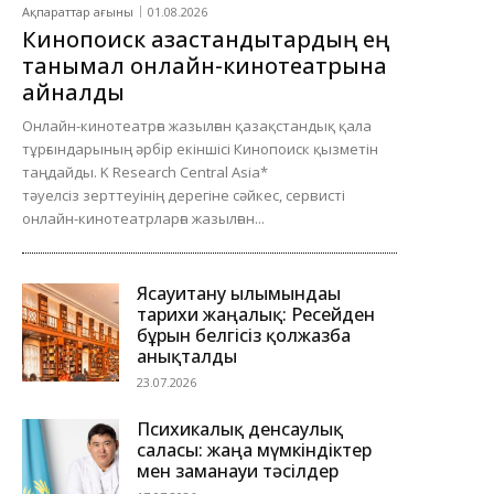
Ақпараттар ағыны
01.08.2026
Кинопоиск қазақстандықтардың ең
танымал онлайн-кинотеатрына
айналды
Онлайн-кинотеатрға жазылған қазақстандық қала
тұрғындарының әрбір екіншісі Кинопоиск қызметін
таңдайды. K Research Central Asia*
тәуелсіз зерттеуінің дерегіне сәйкес, сервисті
онлайн-кинотеатрларға жазылған...
Ясауитану ғылымындағы
тарихи жаңалық: Ресейден
бұрын белгісіз қолжазба
анықталды
23.07.2026
Психикалық денсаулық
саласы: жаңа мүмкіндіктер
мен заманауи тәсілдер