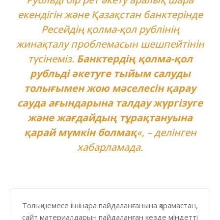
екендігін және Қазақстан банктерінде
Ресейдің қолма-қол рублінің
жинақталу проблемасын шешпейтінін
түсінеміз.
Банктердің қолма-қол
рубльді әкетуге тыйым салуды
толығымен жою мәселесін қарау
сауда ағындарына талдау жүргізуге
және жағдайдың тұрақтануына
қарай мүмкін болмақ
«, – делінген
хабарламада.
Толық немесе ішінара пайдаланғанына қарамастан,
сайт материалдарын пайдаланған кезде міндетті