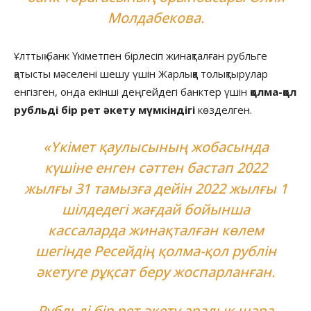
Молдабекова.
Ұлттық банк Үкіметпен бірлесіп жинақталған рубльге
қатысты мәселені шешу үшін Жарлыққа толықтырулар
енгізген, онда екінші деңгейдегі банктер үшін
қолма-қол
рубльді бір рет әкету мүмкіндігі
көзделген.
«Үкімет қаулысының жобасында
күшіне енген сәттен бастап 2022
жылғы 31 тамызға дейін 2022 жылғы 1
шілдедегі жағдай бойынша
кассаларда жинақталған көлем
шегінде Ресейдің қолма-қол рублін
әкетуге рұқсат беру жоспарланған.
Рубльді бір рет әкету аралық шара