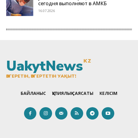
UakytNews
KZ
ӨЗГЕРЕТІН, ӨЗГЕРТЕТІН УАҚЫТ!
БАЙЛАНЫС
ҚҰПИЯЛЫҚ САЯСАТЫ
КЕЛІСІМ