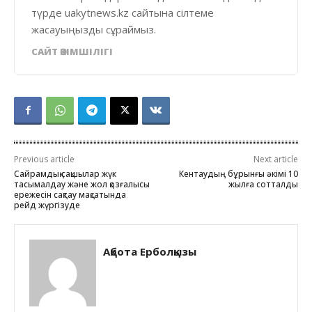
түрде uakytnews.kz сайтына сілтеме
жасауыңызды сұраймыз.
САЙТ ӘКІМШІЛІГІ
Previous article
Next article
Сайрамдық сақшылар жүк
Кентаудың бұрынғы әкімі 10
тасымалдау және жол қозғалысы
жылға сотталды
ережесін сақтау мақсатында
рейд жүргізуде
Ақбота Ерболқызы