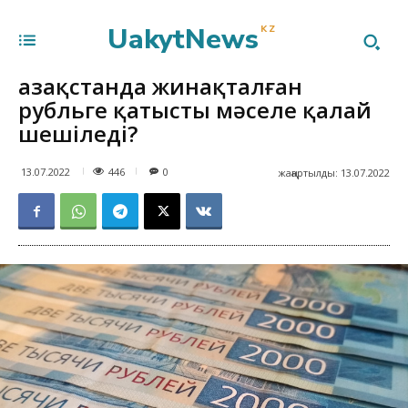
UakytNews
KZ
Қазақстанда жинақталған
рубльге қатысты мәселе қалай
шешіледі?
446
13.07.2022
0
жаңартылды:
13.07.2022