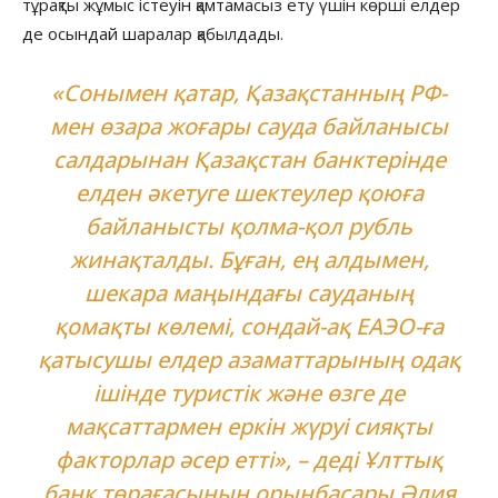
тұрақты жұмыс істеуін қамтамасыз ету үшін көрші елдер
де осындай шаралар қабылдады.
«Сонымен қатар, Қазақстанның РФ-
мен өзара жоғары сауда байланысы
салдарынан Қазақстан банктерінде
елден әкетуге шектеулер қоюға
байланысты қолма-қол рубль
жинақталды. Бұған, ең алдымен,
шекара маңындағы сауданың
қомақты көлемі, сондай-ақ ЕАЭО-ға
қатысушы елдер азаматтарының одақ
ішінде туристік және өзге де
мақсаттармен еркін жүруі сияқты
факторлар әсер етті», – деді Ұлттық
банк төрағасының орынбасары Әлия