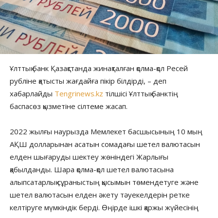
Ұлттық банк Қазақстанда жинақталған қолма-қол Ресей
рубліне қатысты жағдайға пікір білдірді, – деп
хабарлайды
Tengrinews.kz
тілшісі Ұлттық банктің
баспасөз қызметіне сілтеме жасап.
2022 жылғы наурызда Мемлекет басшысының 10 мың
АҚШ долларынан асатын сомадағы шетел валютасын
елден шығаруды шектеу жөніндегі Жарлығы
қабылданды. Шара қолма-қол шетел валютасына
алыпсатарлық сұраныстың қысымын төмендетуге және
шетел валютасын елден әкету тәуекелдерін ретке
келтіруге мүмкіндік берді. Өңірде ішкі қаржы жүйесінің