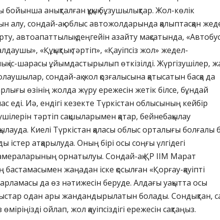
асы бойынша анықталған құқық бұзушылықтар. Жол-көлік
ын алу, сондай-ақ облыс автожолдарында қалыптасқан жед
рту, автоапаттылық деңгейін азайту мақсатында, «Автобус
даушы», «Құқықтық тәртіп», «Қауіпсіз жол» жедел-
қ іс-шарасы ұйымдастырылып өткізілді. Жүргізушілер, ж
лаушылар, сондай-ақ жол қозғалысына қатысатын басқа да
лығы өзінің жолда жүру ережесін жетік білсе, бұндай
ас еді. Иә, ендігі кезекте Түркістан облысының кейбір
ушілерін тәртіп сақшыларымен қатар, бейнебақылау
ылауда. Киелі Түркістан қаласы облыс орталығы болғалы 
ы істер атқарылуда. Оның бірі осы соңғы үлгідегі
амераларының орнатылуы. Сондай-ақ ҚР ІІМ Марат
бастамасымен жаңадан іске қосылған «Қорғау-қауіпті
дарламасы да өз нәтижесін беруде. Алдағы уақытта осы
стар одан ары жандандырылатын болады. Сондықтан, са
өміріңізді ойлап, жол қауіпсіздігі ережесін сақтаңыз.