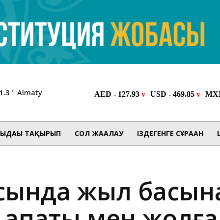
1.3
Almaty
C
ЫДАҒЫ ТАҚЫРЫП
СОЛ ЖАҒАЛАУ
ІЗДЕГЕНГЕ СҰРАҒАН
ысында жыл басына
 апаты мен жолға