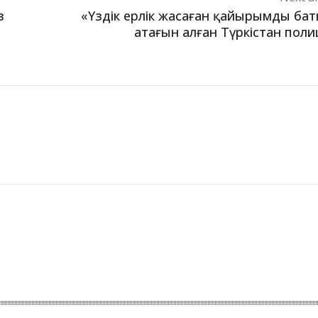
з
«Үздік ерлік жасаған қайырымды ба
атағын алған Түркістан поли