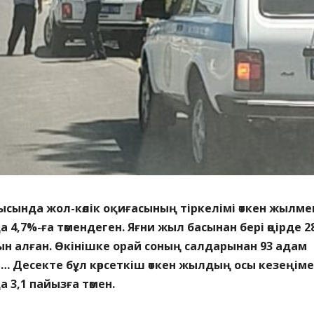
ысында жол-көлік оқиғасының тіркелімі өткен жылме
 4,7%-ға төмендеген. Яғни жыл басынан бері өңірде 2
н алған. Өкінішке орай соның салдарынан 93 адам
 Десекте бұл көрсеткіш өткен жылдың осы кезеңім
 3,1 пайызға төмен.