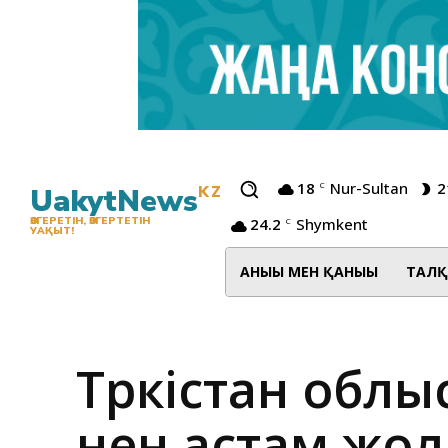
18
Nur-Sultan
2
C
UakytNews
KZ
24.2
Shymkent
ӨЗГЕРЕТІН, ӨЗГЕРТЕТІН
C
УАҚЫТ!
АНЫҒЫ МЕН ҚАНЫҒЫ
ТАЛҚ
Түркістан обл
нен астам жол