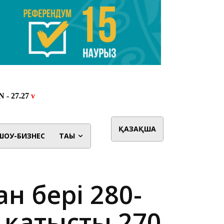
ҚАЗАҚША
ШОУ-БИЗНЕС
ТАҒЫ
н бері 280-
 қатысты 270