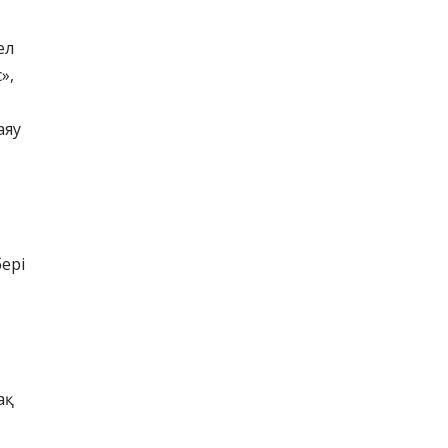
ел
»,
аяу
бері
қ