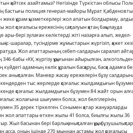
ын қайтсек азайтамыз? Негізінде Түркістан облысы Пол
ің бастығы полиция генерал-майоры Мұрат Қабденовты
 жеке құрам қызметкерлері жол апатын болдырмау, алды
сы жол қозғалысы ережесінің сақталуын қатаң бақылауда
е ары-бері зулаған көліктерді жіті назарға алып, жедел-
қ іс-шаралар, түсіндірме жұмыстарын жүргізіп, қажет кез
ратуда. Жол апаттарының себеп-салдарын саралап айта
ің 346-бабы «КҚ жүргізу құқығынан айырылған, алкогольден
ң күйдегі адамның көлік құралын басқаруы, басқа адамға б
ек анықталған. Маневр жасау ережелерін бұзу салдарын
екендерден тыс жерлерде қозғалыс жылдамдығын бұзуме
екенде қозғалыс жылдамдығын бұзумен 84 жайт орын алға
қозғалыс жолағына шығумен болса, жол белгілерінің
умен 35 дерек тіркелген. Сонымен қатар жануарларды
ын жол апаттары өткен жылы 41 болса, биылғы жылы 36
тыр. Жыл басынан бері барлық анықталған құқық бұзушылықт
н асса, оның ішінде 270 мыңнан астамы жол қозғалысы