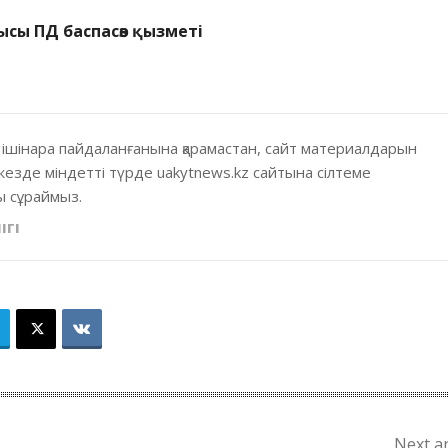
ысы ПД баспасөз қызметі
 ішінара пайдаланғанына қарамастан, сайт материалдарын
кезде міндетті түрде uakytnews.kz сайтына сілтеме
 сұраймыз.
ІГІ
Next ar