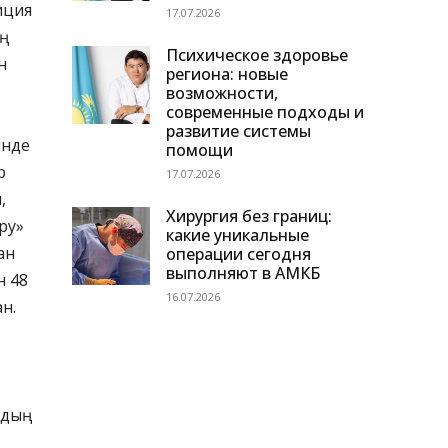
иция
17.07.2026
ң
Психическое здоровье
н
региона: новые
возможности,
современные подходы и
развитие системы
інде
помощи
р
17.07.2026
,
Хирургия без границ:
еру»
какие уникальные
ан
операции сегодня
выполняют в АМКБ
н 48
16.07.2026
н.
ардың