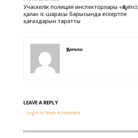
Учаскелік полиция инспекторлары «Қауіпсі
қала» іс-шарасы барысында ескертпе
қағаздарын таратты
Қуаныш
LEAVE A REPLY
Log in to leave a comment