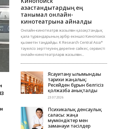
Кинопоиск
қазақстандықтардың ең
танымал онлайн-
кинотеатрына айналды
Онлайн-кинотеатрға жазылған қазақстандық
қала тұрғындарының әрбір екіншісі Кинопоиск
қызметін таңдайды. K Research Central Asia*
тәуелсіз зерттеуінің дерегіне сәйкес, сервисті
онлайн-кинотеатрларға жазылған...
Ясауитану ғылымындағы
тарихи жаңалық:
Ресейден бұрын белгісіз
н
қолжазба анықталды
83
23.07.2026
ен
Психикалық денсаулық
саласы: жаңа
мүмкіндіктер мен
заманауи тәсілдер