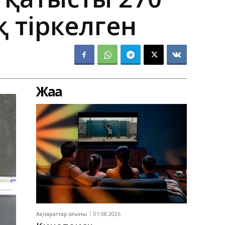
 тіркелген
Жаңа
Ақпараттар ағыны
01.08.2026