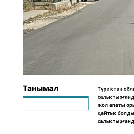
Танымал
Түркістан обл
салыстырғанда
жол апаты оры
қайтыс болды…
салыстырғанда