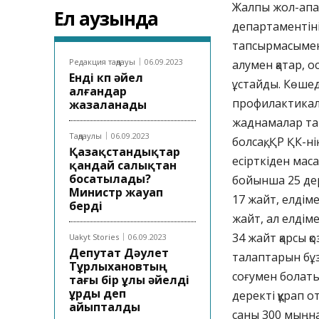
Жалпы жол-апат
Ел аузында
департаментін
тапсырмасымен
Редакция таңдауы
06.09.2023
алумен қатар, о
Енді көп әйел
ұстайды. Көшед
алғандар
профилактикалы
жазаланады
жаднамалар та
Таңдаулы
06.09.2023
болсақ, ҚР ҚК-н
Қазақстандықтар
есірткіден маса
қандай салықтан
босатылады?
бойынша 25 дер
Министр жауап
17 жайт, елдім
берді
жайт, ал елдім
34 жайт қарсы 
Uakyt Stories
06.09.2023
Депутат Дәулет
талаптарын бұз
Тұрлыхановтың
соғумен болат
тағы бір ұлы әйелді
ұрды деп
деректі құрап о
айыпталды
саны 300 мыңна