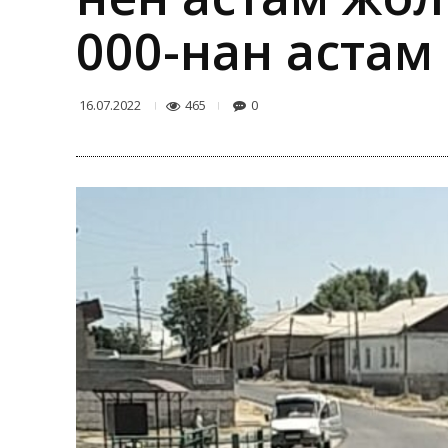
000-нан астам
465
0
16.07.2022