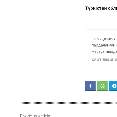
Түркістан обл
Толық немесе
пайдаланған 
жасауыңызды
САЙТ ӘКІМШІЛ
Previous article