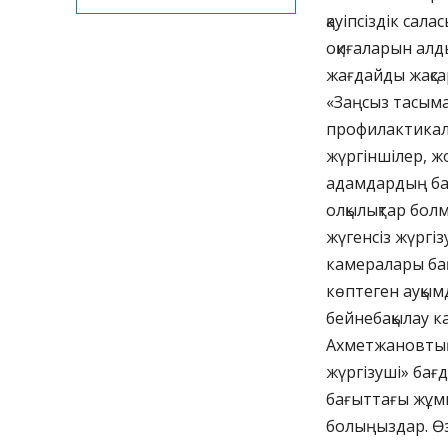
қауіпсіздік сал
оқиғаларын алд
жағдайды жақса
«Заңсыз тасымал
профилактикалы
жүргіншілер, жо
адамдардың бар
олқылықтар болм
жүгенсіз жүргіз
камералары бақ
көптеген ауқымд
бейнебақылау к
Ахметжановтың 
жүргізуші» бағ
бағыттағы жұмы
болыңыздар. Өз 