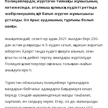
Полицейлердің жүргізген тиянақты жұмысының
нәтижесінде, аталмыш қылмысқа күдікті ретінде
жәбірленушінің қой бағып жүрген жұмысшысы
ұсталды. Ол Арыс ауданының тұрғыны болып
шықты.
Анықталғандай, сезікті ер адам 2021 жылдан бері 230-
дан астам ұсақ малды 4-5-еуден сатып, ақшасын жаратып
жіберген. Қазіргі таңда күдікті қамауға алынып, оған
қатысты сотқа дейінгі тергеу амалдары жүргізілуде.
Полиция қызметкерлері оқиғаның толық мән-жайын
анықтауға кірісті.
Түркістан облысының полицейлері тұрғындарға
малдарын бейтаныс адамдарға бақтырмауға кеңес
береді. Сондай-ақ, мүмкіндігінше малды таңбалап,
сырғалап, ен салдыру керек. Егер, сіз де, малыңызды
жоғалтып немесе ұрлатып алсаңыз, тез арада 102