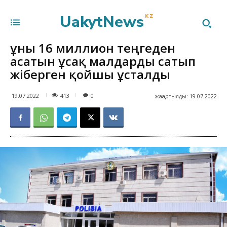
UakytNews
KZ
Құны 16 миллион теңгеден
асатын ұсақ малдарды сатып
жіберген қойшы ұсталды
413
19.07.2022
0
жаңартылды:
19.07.2022