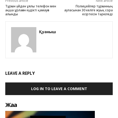
Previous article
Next article
Тұрғын үйден ұялы телефон мен
Полицейлер тұрғынның
ақша ұрлаған күдікті қамауға
ауласынан 30 келіге жуық сора
алынды
есірткісін тәркіледі
Қуаныш
LEAVE A REPLY
LOG IN TO LEAVE A COMMENT
Жаңа