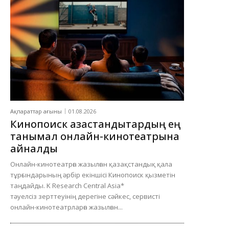
Ақпараттар ағыны
01.08.2026
Кинопоиск қазақстандықтардың ең
танымал онлайн-кинотеатрына
айналды
Онлайн-кинотеатрға жазылған қазақстандық қала
тұрғындарының әрбір екіншісі Кинопоиск қызметін
таңдайды. K Research Central Asia*
тәуелсіз зерттеуінің дерегіне сәйкес, сервисті
онлайн-кинотеатрларға жазылған...