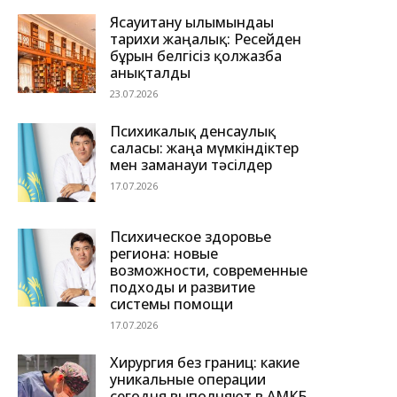
Ясауитану ғылымындағы
тарихи жаңалық: Ресейден
бұрын белгісіз қолжазба
анықталды
23.07.2026
Психикалық денсаулық
саласы: жаңа мүмкіндіктер
мен заманауи тәсілдер
17.07.2026
Психическое здоровье
региона: новые
возможности, современные
подходы и развитие
системы помощи
17.07.2026
Хирургия без границ: какие
уникальные операции
сегодня выполняют в АМКБ