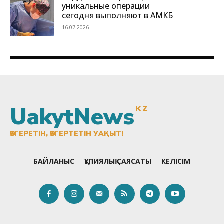
UakytNews
KZ
ӨЗГЕРЕТІН, ӨЗГЕРТЕТІН УАҚЫТ!
БАЙЛАНЫС
ҚҰПИЯЛЫҚ САЯСАТЫ
КЕЛІСІМ