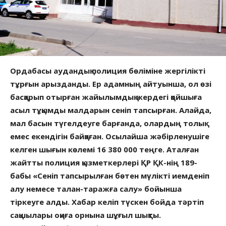
Ордабасы аудандық полиция бөліміне жергілікті
тұрғын арызданды. Ер адамның айтуынша, ол өзі
басқарып отырған жайылымдық жердегі қойшыға
асыл тұқымды малдарын сеніп тапсырған. Алайда,
мал басын түгелдеуге барғанда, олардың толық
емес екендігін байқаған. Осылайша жәбірленушіге
келген шығын көлемі 16 380 000 теңге. Аталған
жайтты полиция қызметкерлері ҚР ҚК-нің 189-
бабы «Сеніп тапсырылған бөтен мүлікті иемденіп
алу немесе талан-таражға салу» бойынша
тіркеуге алды. Хабар келіп түскен бойда тәртіп
сақшылары оқиға орнына шұғыл шықты.