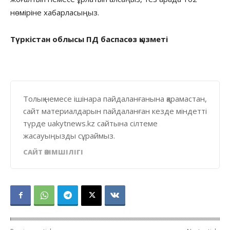
нөміріне хабарласыңыз.
Түркістан облысы ПД баспасөз қызметі
Толық немесе ішінара пайдаланғанына қарамастан,
сайт материалдарын пайдаланған кезде міндетті
түрде uakytnews.kz сайтына сілтеме
жасауыңызды сұраймыз.
САЙТ ӘКІМШІЛІГІ