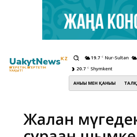
19.7
Nur-Sultan
C
UakytNews
KZ
20.7
Shymkent
ӨЗГЕРЕТІН, ӨЗГЕРТЕТІН
C
УАҚЫТ!
АНЫҒЫ МЕН ҚАНЫҒЫ
ТАЛҚ
Жалған мүгеде
сұраған шымке