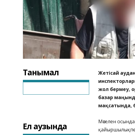
Танымал
Жетісай аудан
инспекторлар
жол бермеу, о
базар маңынд
мақсатында, 
Мәселен осында
Ел аузында
қайыршылықпен