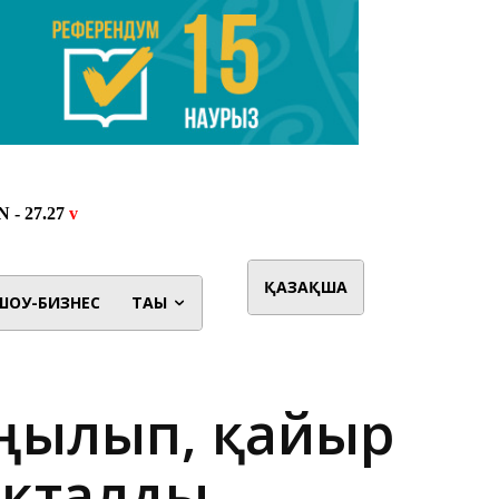
ҚАЗАҚША
ШОУ-БИЗНЕС
ТАҒЫ
аңылып, қайыр
ықталды