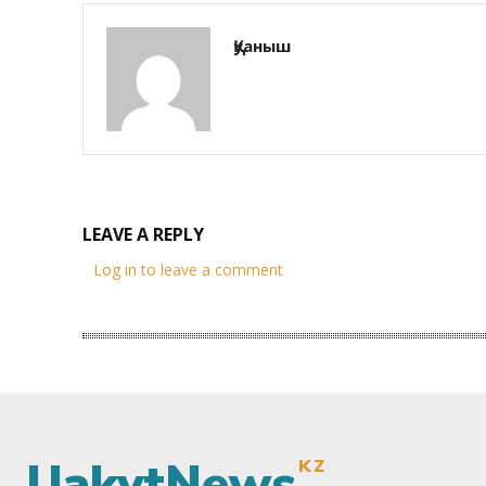
Қуаныш
LEAVE A REPLY
Log in to leave a comment
UakytNews
KZ