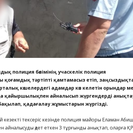
дық полиция бөлімінің учаскелік полиция
ы қоғамдық тәртіпті қамтамасыз етіп, заңсыздықт
рталық көшелердегі адамдар көп келетін орындар м
а қайыршылықпен айналысып жүргендерді анықта
бақылап, қадағалау жұмыстарын жүргізді.
й кезекті тексеріс кезінде полиция майоры Еламан Абиш
 айналысуды әдет еткен 3 тұрғынды анықтап, оларға Қ