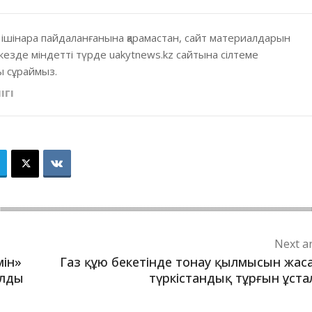
 ішінара пайдаланғанына қарамастан, сайт материалдарын
кезде міндетті түрде uakytnews.kz сайтына сілтеме
 сұраймыз.
ІГІ
Next ar
ін»
Газ құю бекетінде тонау қылмысын жас
алды
түркістандық тұрғын ұст