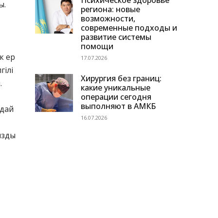
Психическое здоровье
ы.
региона: новые
возможности,
современные подходы и
развитие системы
помощи
к ер
17.07.2026
гілі
Хирургия без границ:
.
какие уникальные
операции сегодня
выполняют в АМКБ
ндай
16.07.2026
ызды