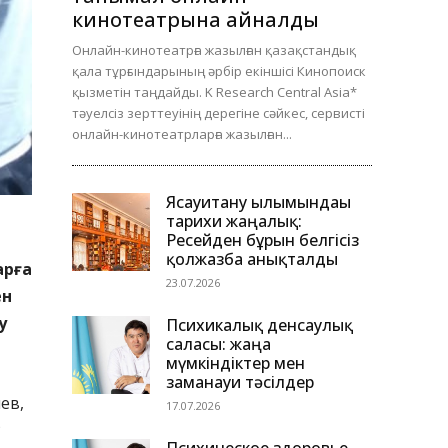
кинотеатрына айналды
Онлайн-кинотеатрға жазылған қазақстандық
қала тұрғындарының әрбір екіншісі Кинопоиск
қызметін таңдайды. K Research Central Asia*
тәуелсіз зерттеуінің дерегіне сәйкес, сервисті
онлайн-кинотеатрларға жазылған...
Ясауитану ғылымындағы
тарихи жаңалық:
Ресейден бұрын белгісіз
қолжазба анықталды
арға
23.07.2026
ен
у
Психикалық денсаулық
саласы: жаңа
мүмкіндіктер мен
заманауи тәсілдер
ев,
17.07.2026
Р