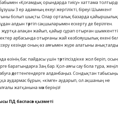
-бабымен «Қоғамдық орындарда тиісу» хаттама толтырд
бұзушы 3 ер адамның екеуі жергілікті, біреуі Шымкент
ғыны болып шықты. Олар орталық базарда қайыршылық
Бұдан алдын тәртіп сақшыларымен ескерту де берілген.
 жұртқа алақан жайып, қайыр сұрап отырған шымкентті
ектер арбасында отырғаны жай көзбояушылық екені бел
ксеру кезінде оның өз аяғымен жүре алатыны анықталды
а өзінің бас пайдасы үшін тәртіпсіздікке жол беріп, осы
рге баратындарға Заң бар. Қол-аяғы сау бола тұра, жеңіл
абуға әдеттенгендерге алданбаңыз. Сондықтан табысың
а аудармас бұрын, «кімге» аударып, ол ақшаның не
лғалы жатқанына мән беріңіз!
ысы ПД баспасөз қызметі