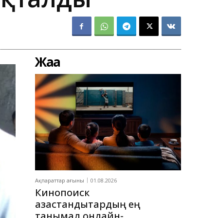
Жаңа
Ақпараттар ағыны
01.08.2026
Кинопоиск
қазақстандықтардың ең
танымал онлайн-