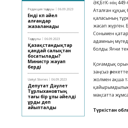
ӘҚБтК-нің 449
Редакция таңдауы
06.09.2023
Аталған құқық 
Енді көп әйел
қаласының тұр
алғандар
жасап жүрген. 
жазаланады
Сонымен қатар
Таңдаулы
06.09.2023
адамның мүгед
Қазақстандықтар
болды. Яғни те
қандай салықтан
босатылады?
Министр жауап
Қоғамдық орынд
берді
заңсыз әрекетте
жолмен ақша т
Uakyt Stories
06.09.2023
Депутат Дәулет
қайырымдылыққ
Тұрлыхановтың
мақсатта жұмса
тағы бір ұлы әйелді
ұрды деп
айыпталды
Түркістан обл