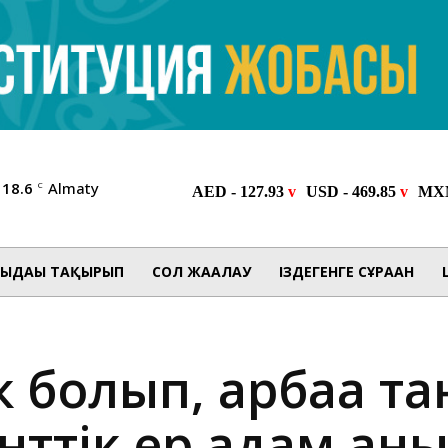
18.6
Almaty
C
ЫДАҒЫ ТАҚЫРЫП
СОЛ ЖАҒАЛАУ
ІЗДЕГЕНГЕ СҰРАҒАН
к болып, арбаға т
нттік ер адам ан