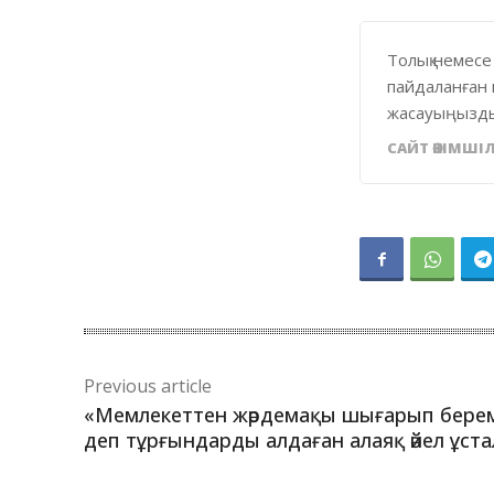
Толық немесе
пайдаланған 
жасауыңызды
САЙТ ӘКІМШІЛ
Previous article
«Мемлекеттен жәрдемақы шығарып берем
деп тұрғындарды алдаған алаяқ әйел ұст