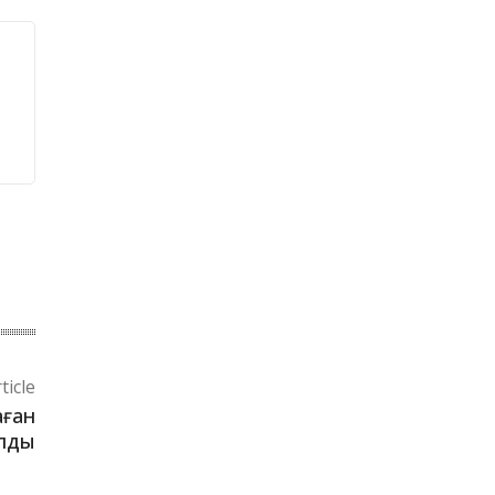
ticle
аған
алды