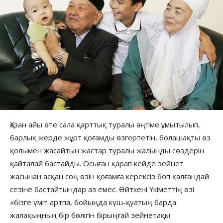
Қазан айы өте сала қарттық туралы әңгіме ұмытылып,
барлық жерде жұрт қоғамды өзгертетін, болашақты өз
қолымен жасайтын жастар туралы жалынды сөздерін
қайталай бастайды. Осыған қарап кейде зейнет
жасынан асқан соң өзін қоғамға керексіз боп қалғандай
сезіне бастайтындар аз емес. Өйткені Үкіметтің өзі
«бізге үміт артпа, бойыңда күш-қуатың барда
жалақыңның бір бөлігін бірыңғай зейнетақы