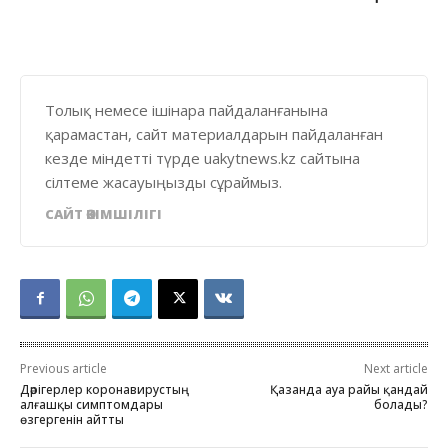
Толық немесе ішінара пайдаланғанына
қарамастан, сайт материалдарын пайдаланған
кезде міндетті түрде uakytnews.kz сайтына
сілтеме жасауыңызды сұраймыз.
САЙТ ӘКІМШІЛІГІ
Previous article
Next article
Дәрігерлер коронавирустың
Қазанда ауа райы қандай
алғашқы симптомдары
болады?
өзгергенін айтты