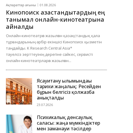
Ақпараттар ағыны
01.08.2026
Кинопоиск қазақстандықтардың ең
танымал онлайн-кинотеатрына
айналды
Онлайн-кинотеатрға жазылған қазақстандық қала
тұрғындарының әрбір екіншісі Кинопоиск қызметін
таңдайды. K Research Central Asia*
тәуелсіз зерттеуінің дерегіне сәйкес, сервисті
онлайн-кинотеатрларға жазылған...
Ясауитану ғылымындағы
тарихи жаңалық: Ресейден
бұрын белгісіз қолжазба
анықталды
23.07.2026
Психикалық денсаулық
саласы: жаңа мүмкіндіктер
мен заманауи тәсілдер