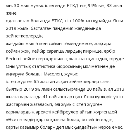
ын, 30 жыл жұмыс істегенде ЕТКД-нің 94%-ын, 33 жыл
және
одан астам болғанда ЕТКД-нің 100%-ын құрайды. Яғни
2019 жылы басталған пандемия жағдайында
зейнеткерлердің
жағдайы жыл өткен сайын төмендемесе, жақсара
қойған жоқ. Кейбір сарапшылардың пікірінше, әрбір
бесінші зейнеткер қаржылық жағынан қиындық көруде.
Оны ұлттық статистика бюросының мәліметінен де
аңғаруға болады. Мәселен, жұмыс
істеп жүрген 65 жастан асқан зейнеткерлер саны
былтыр 2019 жылмен салыстырғанда 20 пайыз, ал 2013
жылға қарағанда 41 пайызға артқан. Яғни күнкөріс үшін
жастармен жағаласып, әлі жұмыс істеп жүрген
қариялардың әрекеті кейбіреулер айтып жүргендей
«Өсетін елдің қарты қазына болар, өспейтін елдің
қарты қазымыр болар» деп мысқылдайтын нәрсе емес.