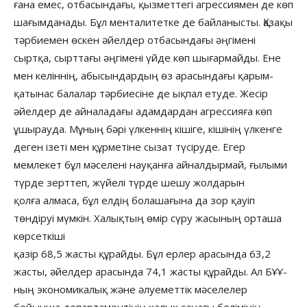
ғана емес, отбасындағы, қызметтегі агрессиямен де көп
шағымданады. Бұл менталитетке де байланысты. Қазақы
тәрбиемен өскен әйелдер отбасындағы әңгімені
сыртқа, сырттағы әңгімені үйде көп шығармайды. Ене
мен келіннің, абысындардың өз арасындағы қарым-
қатынас балалар тәрбиесіне де ықпал етуде. Жесір
әйелдер де айналадағы адамдардан агрессияға көп
ұшырауда. Мұның бәрі үлкеннің кішіге, кішінің үлкенге
деген ізеті мен құрметіне сызат түсіруде. Егер
мемлекет бұл мәселені науқанға айналдырмай, ғылыми
түрде зерттеп, жүйелі түрде шешу жолдарын
қолға алмаса, бұл елдің болашағына да зор қауіп
төндіруі мүмкін. Халықтың өмір сүру жасының орташа
көрсеткіші
қазір 68,5 жасты құрайды. Бұл ерлер арасында 63,2
жасты, әйелдер арасында 74,1 жасты құрайды. Ал БҰҰ-
ның экономикалық және әлуеметтік мәселелер
бойынша департаментінің халық санағы бөлімінің