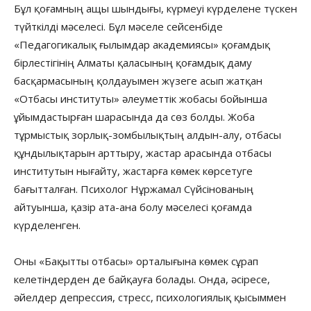
Бұл қоғамның ащы шындығы, күрмеуі күрделене түскен
түйткілді мәселесі. Бұл мәселе сейсенбіде
«Педагогикалық ғылымдар академиясы» қоғамдық
бірлестігінің Алматы қаласының қоғамдық даму
басқармасының қолдауымен жүзеге асып жатқан
«Отбасы институты» әлеуметтік жобасы бойынша
ұйымдастырған шарасында да сөз болды. Жоба
тұрмыстық зорлық-зомбылықтың алдын-алу, отбасы
құндылықтарын арттыру, жастар арасында отбасы
институтын нығайту, жастарға көмек көрсетуге
бағытталған. Психолог Нұржамал Сүйсінованың
айтуынша, қазір ата-ана болу мәселесі қоғамда
күрделенген.
Оны «Бақытты отбасы» орталығына көмек сұрап
келетіндерден де байқауға болады. Онда, әсіресе,
әйелдер депрессия, стресс, психологиялық қысыммен