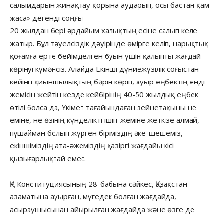
салымдарын жинақтау қорына аударып, осы бастан қам
жаса» дегенді соңғы
20 жылдан бері әрдайым халықтың есіне салып келе
жатыр. Бұл тәуелсіздік дәуірінде өмірге келіп, нарықтық
қоғамға ерте бейімделген буын үшін қалыпты жағдай
көрінуі күмәнсіз. Алайда Екінші дүниежүзілік соғыстан
кейінгі қиыншылықтың бәрін көріп, ауыр еңбектің енді
жемісін жейтін кезде кейбірінің 40-50 жылдық еңбек
өтілі болса да, Үкімет тағайындаған зейнетақыны не
еміне, не өзінің күнделікті ішіп-жеміне жеткізе алмай,
пұшайман болып жүрген біріміздің әке-шешеміз,
екіншіміздің ата-әжеміздің қазіргі жағдайы кісі
қызығарлықтай емес.
ҚР Конституциясының 28-бабына сәйкес, Қазақстан
азаматына ауырған, мүгедек болған жағдайда,
асыраушысынан айырылған жағдайда және өзге де