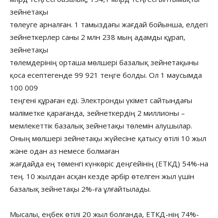
зейнетақы
төлеуге арналған. 1 тамыздағы жағдай бойынша, елдегі
зейнеткерлер саны 2 млн 238 мың адамды құрап,
зейнетақы
төлемдерінің орташа мөлшері базалық зейнетақыны
қоса есептегенде 99 921 теңге болды. Ол 1 маусымда
100 009
теңгені құраған еді. Электронды үкімет сайтындағы
мәліметке қарағанда, зейнеткердің 2 миллионы –
мемлекеттік базалық зейнетақы төлемін алушылар.
Оның мөлшері зейнетақы жүйесіне қатысу өтілі 10 жыл
және одан аз немесе болмаған
жағдайда ең төменгі күнкөріс деңгейінің (ЕТКД) 54%-на
тең. 10 жылдан асқан кезде әрбір өтелген жыл үшін
базалық зейнетақы 2%-ға ұлғайтылады.
Мысалы, еңбек өтілі 20 жыл болғанда, ЕТКД-нің 74%-