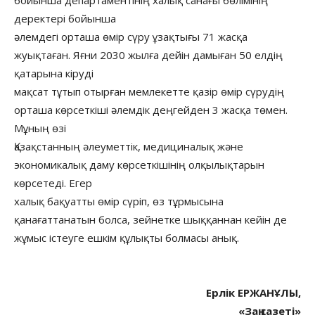
деректері бойынша
әлемдегі орташа өмір сүру ұзақтығы 71 жасқа
жуықтаған. Яғни 2030 жылға дейін дамыған 50 елдің
қатарына кіруді
мақсат тұтып отырған мемлекетте қазір өмір сүрудің
орташа көрсеткіші әлемдік деңгейден 3 жасқа төмен.
Мұның өзі
Қазақстанның әлеуметтік, медициналық және
экономикалық даму көрсеткішінің олқылықтарын
көрсетеді. Егер
халық бақуатты өмір сүріп, өз тұрмысына
қанағаттанатын болса, зейнетке шыққаннан кейін де
жұмыс істеуге ешкім құлықты болмасы анық.
Ерлік ЕРЖАНҰЛЫ,
«Заң газеті»