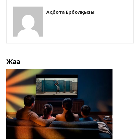
Ақбота Ерболқызы
Жаңа