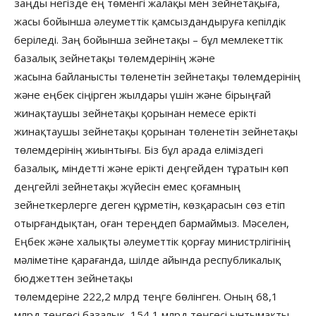
заңды негізде ең төменгі жалақы мен зейнетақыға,
жасы бойынша әлеуметтік қамсыздандыруға кепілдік
беріледі. Заң бойынша зейнетақы – бұл мемлекеттік
базалық зейнетақы төлемдерінің және
жасына байланысты төленетін зейнетақы төлемдерінің
және еңбек сіңірген жылдары үшін және бірыңғай
жинақтаушы зейнетақы қорынан немесе ерікті
жинақтаушы зейнетақы қорынан төленетін зейнетақы
төлемдерінің жиынтығы. Біз бұл арада еліміздегі
базалық, міндетті және ерікті деңгейден тұратын көп
деңгейлі зейнетақы жүйесін емес қоғамның
зейнеткерлерге деген құрметін, көзқарасын сөз етіп
отырғандықтан, оған тереңдеп бармаймыз. Мәселен,
Еңбек және халықты әлеуметтік қорғау министрлігінің
мәліметіне қарағанда, шілде айында республикалық
бюджеттен зейнетақы
төлемдеріне 222,2 млрд теңге бөлінген. Оның 68,1
млрд теңгесі базалық, 154,1 млрд теңгесі ынтымақты