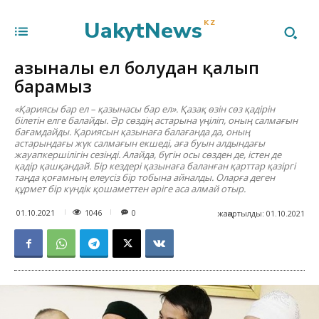
UakytNews
KZ
Қазыналы ел болудан қалып
барамыз
«Қариясы бар ел – қазынасы бар ел». Қазақ өзін сөз қадірін
білетін елге балайды. Әр сөздің астарына үңіліп, оның салмағын
бағамдайды. Қариясын қазынаға балағанда да, оның
астарындағы жүк салмағын екшеді, аға буын алдындағы
жауапкершілігін сезінді. Алайда, бүгін осы сөзден де, істен де
қадір қашқандай. Бір кездері қазынаға баланған қарттар қазіргі
таңда қоғамның елеусіз бір тобына айналды. Оларға деген
құрмет бір күндік қошаметтен әріге аса алмай отыр.
1046
01.10.2021
0
жаңартылды:
01.10.2021