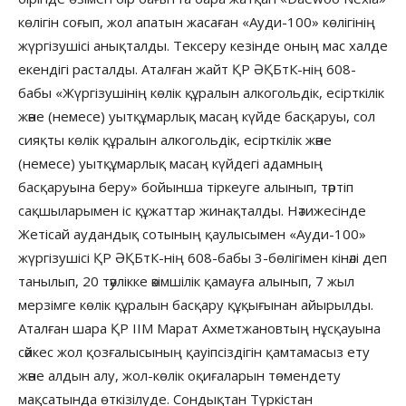
көлігін соғып, жол апатын жасаған «Ауди-100» көлігінің
жүргізушісі анықталды. Тексеру кезінде оның мас халде
екендігі расталды. Аталған жайт ҚР ӘҚБтК-нің 608-
бабы «Жүргізушінің көлік құралын алкогольдік, есірткілік
және (немесе) уытқұмарлық масаң күйде басқаруы, сол
сияқты көлік құралын алкогольдік, есірткілік және
(немесе) уытқұмарлық масаң күйдегі адамның
басқаруына беру» бойынша тіркеуге алынып, тәртіп
сақшыларымен іс құжаттар жинақталды. Нәтижесінде
Жетісай аудандық сотының қаулысымен «Ауди-100»
жүргізушісі ҚР ӘҚБтК-нің 608-бабы 3-бөлігімен кінәлі деп
танылып, 20 тәулікке әкімшілік қамауға алынып, 7 жыл
мерзімге көлік құралын басқару құқығынан айырылды.
Аталған шара ҚР ІІМ Марат Ахметжановтың нұсқауына
сәйкес жол қозғалысының қауіпсіздігін қамтамасыз ету
және алдын алу, жол-көлік оқиғаларын төмендету
мақсатында өткізілуде. Сондықтан Түркістан