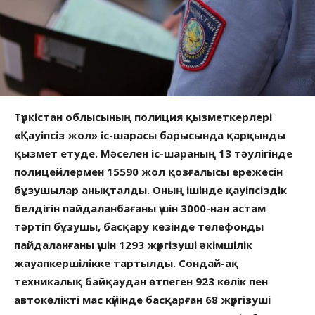
Түркістан облысының полиция қызметкерлері
«Қауіпсіз жол» іс-шарасы барысында қарқынды
қызмет етуде. Мәселен іс-шараның 13 тәулігінде
полицейлермен 15590 жол қозғалысы ережесін
бұзушылар анықталды. Оның ішінде қауіпсіздік
белдігін пайдаланбағаны үшін 3000-нан астам
тәртіп бұзушы, басқару кезінде телефонды
пайдаланғаны үшін 1293 жүргізуші әкімшілік
жауапкершілікке тартылды. Сондай-ақ
техникалық байқаудан өтпеген 923 көлік пен
автокөлікті мас күйінде басқарған 68 жүргізуші