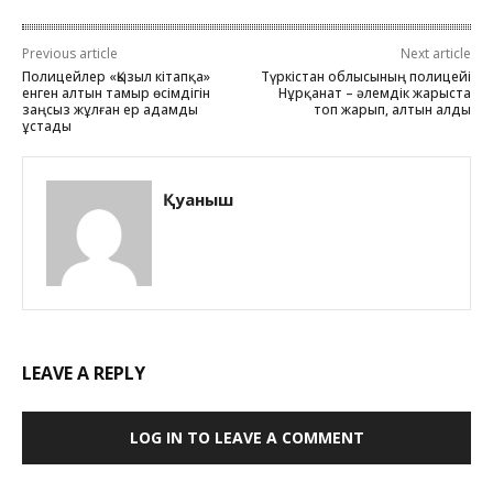
Previous article
Next article
Полицейлер «Қызыл кітапқа»
Түркістан облысының полицейі
енген алтын тамыр өсімдігін
Нұрқанат – әлемдік жарыста
заңсыз жұлған ер адамды
топ жарып, алтын алды
ұстады
Қуаныш
LEAVE A REPLY
LOG IN TO LEAVE A COMMENT