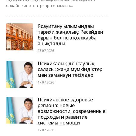
онлайн-кинотеатрларға жазылған...
Ясауитану ғылымындағы
тарихи жаңалық: Ресейден
бұрын белгісіз қолжазба
анықталды
23.07.2026
Психикалық денсаулық
саласы: жаңа мүмкіндіктер
мен заманауи тәсілдер
17.07.2026
Психическое здоровье
региона: новые
возможности, современные
подходы и развитие
системы помощи
17.07.2026