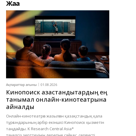
Жаңа
Ақпараттар ағыны
01.08.2026
Кинопоиск қазақстандықтардың ең
танымал онлайн-кинотеатрына
айналды
Онлайн-кинотеатрға жазылған қазақстандық қала
тұрғындарының әрбір екіншісі Кинопоиск қызметін
таңдайды. K Research Central Asia*
тәуелсіз зерттеуінің дерегіне сәйкес, сервисті