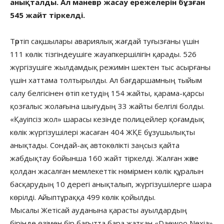
анықталды. Ал маневр жасау ережелерін бұзған
545 жайт тіркелді.
Тәртіп сақшылары авариялық жағдай туғызғаны үшін
111 көлік тізгіндеушіге жауапкершілігін қарады. 526
жүргізушіге жылдамдық режимін шектен тыс асырғаны
үшін хаттама толтырылды. Ал бағдаршамның тыйым
салу белгісінен өтіп кетудің 154 жайты, қарама-қарсы
қозғалыс жолағына шығудың 33 жайты белгілі болды.
«Қауіпсіз жол» шарасы кезінде полицейлер қоғамдық
көлік жүргізушілері жасаған 404 ЖҚЕ бұзушылықты
анықтады. Сондай-ақ автокөлікті заңсыз қайта
жабдықтау бойынша 160 жайт тіркелді. Жалған және
қолдан жасалған мемлекеттік нөмірмен көлік құралын
басқарудың 10 дерегі анықталып, жүргізушілерге шара
көрілді. Айыптұраққа 499 көлік қойылды.
Мысалы Жетісай ауданына қарасты ауылдардың
бірінде өзімен бір бағытта бара жатқан «Daewoo Nexia»