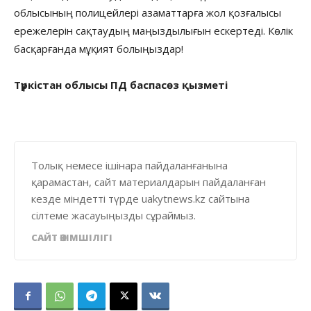
облысының полицейлері азаматтарға жол қозғалысы
ережелерін сақтаудың маңыздылығын ескертеді. Көлік
басқарғанда мұқият болыңыздар!
Түркістан облысы ПД баспасөз қызметі
Толық немесе ішінара пайдаланғанына
қарамастан, сайт материалдарын пайдаланған
кезде міндетті түрде uakytnews.kz сайтына
сілтеме жасауыңызды сұраймыз.
САЙТ ӘКІМШІЛІГІ