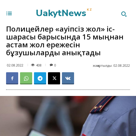
UakytNews
KZ
Полицейлер «Қауіпсіз жол» іс-
шарасы барысында 15 мыңнан
астам жол ережесін
бұзушыларды анықтады
408
02.08.2022
0
жаңартылды:
02.08.2022