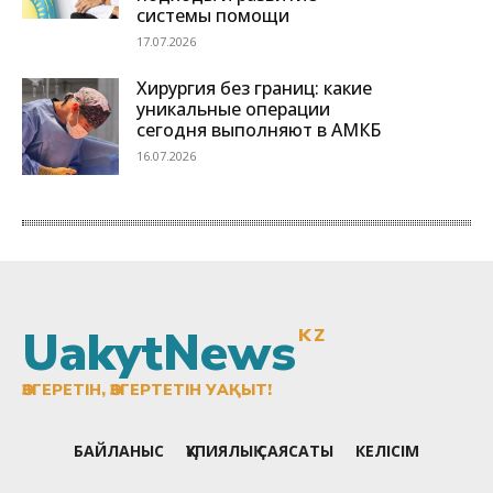
UakytNews
KZ
ӨЗГЕРЕТІН, ӨЗГЕРТЕТІН УАҚЫТ!
БАЙЛАНЫС
ҚҰПИЯЛЫҚ САЯСАТЫ
КЕЛІСІМ