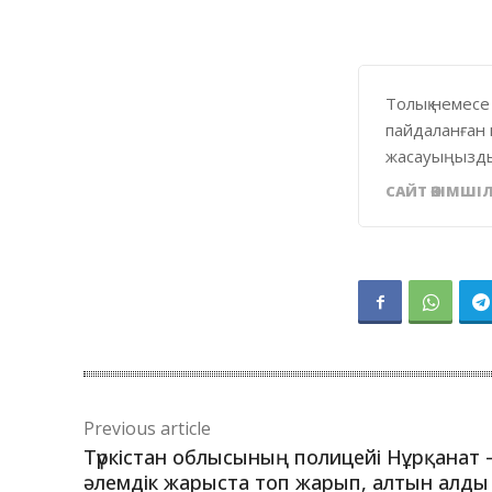
Толық немесе
пайдаланған 
жасауыңызды
САЙТ ӘКІМШІЛ
Previous article
Түркістан облысының полицейі Нұрқанат 
әлемдік жарыста топ жарып, алтын алды