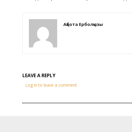
Ақбота Ерболқызы
LEAVE A REPLY
Log in to leave a comment