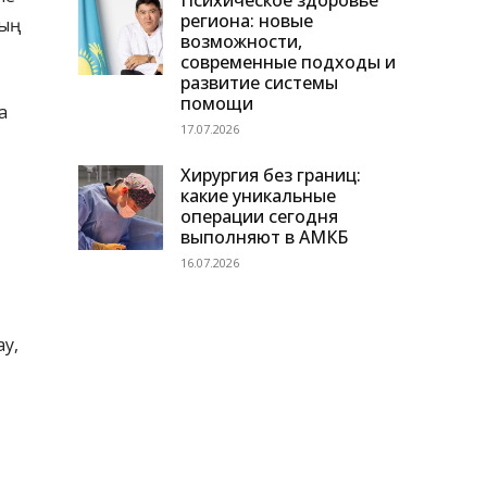
Психическое здоровье
региона: новые
дың
возможности,
современные подходы и
развитие системы
помощи
а
17.07.2026
Хирургия без границ:
какие уникальные
операции сегодня
выполняют в АМКБ
16.07.2026
ау,