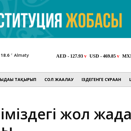
18.6
Almaty
C
ЫДАҒЫ ТАҚЫРЫП
СОЛ ЖАҒАЛАУ
ІЗДЕГЕНГЕ СҰРАҒАН
іміздегі жол жағ
ды