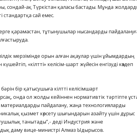
ы, сондай-ақ Түркістан қаласы бастады. Мұнда жолдар
і стандартқа сай емес.
улерге қарамастан, тұтынушылар нысандарды пайдалануғ
лғастыруда.
ілдік мерзімінде орын алған ақаулар үшін ұйымдардың
 күшейтіп, «кілтті» келісім-шарт жүйесін енгізуді көздеп
 бәрін бір қатысушыға кілтті келісімшарт
ырсақ, онда ол жолды кейіннен нормативтік тәртіпте ұст
 материалдарды пайдалану, жаңа технологияларды
никалық қызмет көрсету шығындарын азайту үшін дұрыс
ғушылық танытады”,- деді Индустрия және
ық даму вице-министрі Алмаз Ыдырысов.