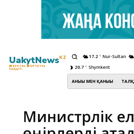
17.2
Nur-Sultan
C
UakytNews
KZ
20.7
Shymkent
ӨЗГЕРЕТІН, ӨЗГЕРТЕТІН
C
УАҚЫТ!
АНЫҒЫ МЕН ҚАНЫҒЫ
ТАЛҚ
Министрлік ел
өңірлерді ата