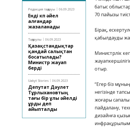
батыс облыстар
Редакция таңдауы
06.09.2023
70 пайызы тиіст
Енді көп әйел
алғандар
жазаланады
Бірақ, ескерт
қабылдауды жа
Таңдаулы
06.09.2023
Қазақстандықтар
қандай салықтан
Министрлік кеп
босатылады?
жауапкершілігін
Министр жауап
берді
отыр.
Uakyt Stories
06.09.2023
“Егер біз мұның
Депутат Дәулет
негізінде тапс
Тұрлыхановтың
тағы бір ұлы әйелді
жоғары сапалы
ұрды деп
пайдалану, тех
айыпталды
дизайнға қызы
инфрақұрылымд