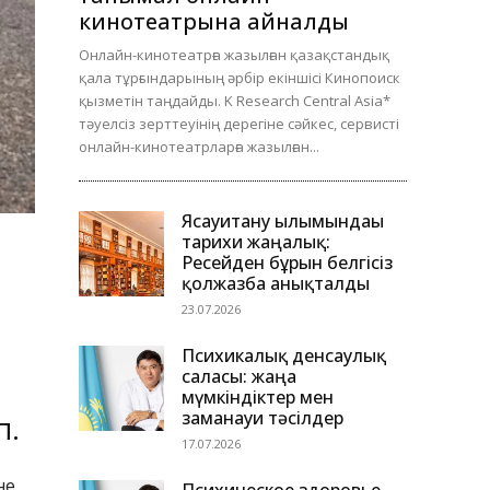
кинотеатрына айналды
Онлайн-кинотеатрға жазылған қазақстандық
қала тұрғындарының әрбір екіншісі Кинопоиск
қызметін таңдайды. K Research Central Asia*
тәуелсіз зерттеуінің дерегіне сәйкес, сервисті
онлайн-кинотеатрларға жазылған...
Ясауитану ғылымындағы
тарихи жаңалық:
Ресейден бұрын белгісіз
қолжазба анықталды
23.07.2026
Психикалық денсаулық
саласы: жаңа
мүмкіндіктер мен
заманауи тәсілдер
п.
17.07.2026
не