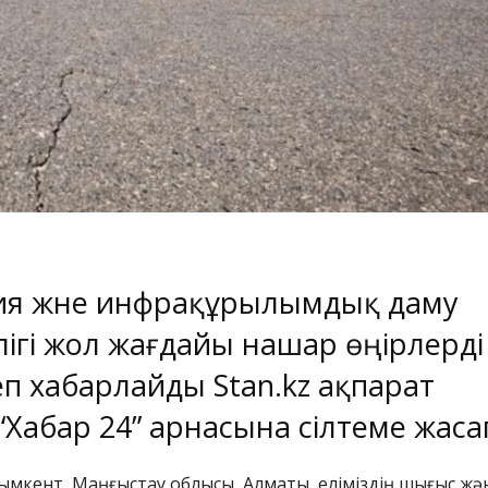
ия және инфрақұрылымдық даму
ігі жол жағдайы нашар өңірлерді
еп хабарлайды
Stan.kz
ақпарат
“Хабар 24”
арнасына сілтеме жаса
Шымкент, Маңғыстау облысы, Алматы, еліміздің шығыс жә