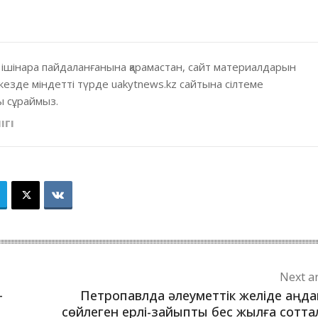
 ішінара пайдаланғанына қарамастан, сайт материалдарын
кезде міндетті түрде uakytnews.kz сайтына сілтеме
 сұраймыз.
ІГІ
Next ar
–
Петропавлда әлеуметтік желіде аңд
сөйлеген ерлі-зайыпты бес жылға сотт