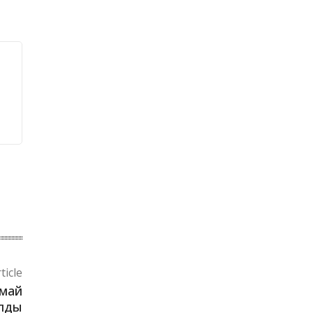
ticle
амай
алды