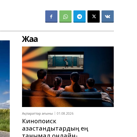
Жаңа
Ақпараттар ағыны
01.08.2026
Кинопоиск
қазақстандықтардың ең
танымал онлайн-