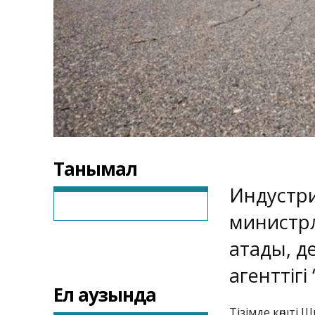
Танымал
Индустр
министрл
атады, д
агенттігі
Ел аузында
Тізімде көшті 