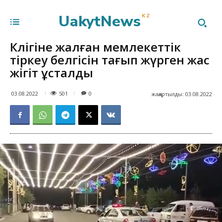
UakytNews
KZ
Көлігіне жалған мемлекеттік
тіркеу белгісін тағып жүрген жас
жігіт ұсталды
501
03.08.2022
0
жаңартылды:
03.08.2022