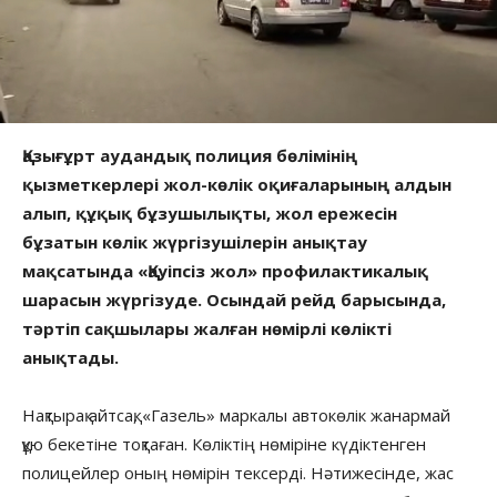
Қазығұрт аудандық полиция бөлімінің
қызметкерлері жол-көлік оқиғаларының алдын
алып, құқық бұзушылықты, жол ережесін
бұзатын көлік жүргізушілерін анықтау
мақсатында «Қауіпсіз жол» профилактикалық
шарасын жүргізуде. Осындай рейд барысында,
тәртіп сақшылары жалған нөмірлі көлікті
анықтады.
Нақтырақ айтсақ, «Газель» маркалы автокөлік жанармай
құю бекетіне тоқтаған. Көліктің нөміріне күдіктенген
полицейлер оның нөмірін тексерді. Нәтижесінде, жас