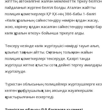
жігіттің автокөлігіне жалған мемлекеттік тіркеу белгісін
пайдаланып жүргені белгілі болды. Аталған жайтты
полиция қызметкерлері ҚР ҚК-нің 386-бабы 1-бөлігі
«Көлік құралының сәйкестендіру нөмірін қолдан жасау,
жою, көрінеу қолдан жасалған сәйкестендіру нөмірі бар
көлік құралын өткізу» бойынша тіркеуге алды.
Тексеру кезінде көлік жүргізушісі нөмірді тауып алып,
қызығып таққанын айтты. Оқиғаның толық мән-жайын
полиция қызметкерлері тексеруде. Қазіргі таңда
жүргізуші жігітке қатысты сотқа дейінгі тергеу амалдары
жүргізілуде.
Түркістан облысының полицейлері жүргізушілерге кез
келген құқық бұзушылыққа заң аясында жауапкершілік
қарастырылғанын ескертеді.
Түркістан облысы ПД баспасөз қызметі