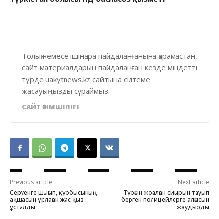
Толық немесе ішінара пайдаланғанына қарамастан,
сайт материалдарын пайдаланған кезде міндетті
түрде uakytnews.kz сайтына сілтеме
жасауыңызды сұраймыз.
САЙТ ӘКІМШІЛІГІ
Previous article
Next article
Серуенге шығып, құрбысының
Тұрғын жоғалған сиырын тауып
ақшасын ұрлаған жас қыз
берген полицейлерге алғысын
ұсталды
жаудырды