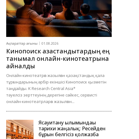
Ақпараттар ағыны
01.08.2026
Кинопоиск қазақстандықтардың ең
танымал онлайн-кинотеатрына
айналды
Онлайн-кинотеатрға жазылған қазақстандық қала
тұрғындарының әрбір екіншісі Кинопоиск қызметін
таңдайды. K Research Central Asia*
тәуелсіз зерттеуінің дерегіне сәйкес, сервисті
онлайн-кинотеатрларға жазылған...
Ясауитану ғылымындағы
тарихи жаңалық: Ресейден
бұрын белгісіз қолжазба