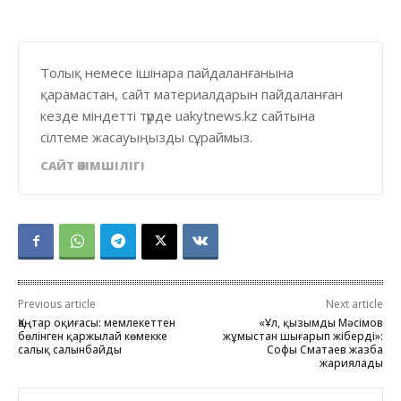
Толық немесе ішінара пайдаланғанына
қарамастан, сайт материалдарын пайдаланған
кезде міндетті түрде uakytnews.kz сайтына
сілтеме жасауыңызды сұраймыз.
САЙТ ӘКІМШІЛІГІ
Previous article
Next article
Қаңтар оқиғасы: мемлекеттен
«Ұл, қызымды Мәсімов
бөлінген қаржылай көмекке
жұмыстан шығарып жіберді»:
салық салынбайды
Софы Сматаев жазба
жариялады