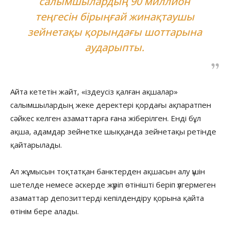
салымшылардың 90 миллион
теңгесін бірыңғай жинақтаушы
зейнетақы қорындағы шоттарына
аударыпты.
Айта кететін жайт, «іздеусіз қалған ақшалар»
салымшылардың жеке деректері қордағы ақпаратпен
сәйкес келген азаматтарға ғана жіберілген. Енді бұл
ақша, адамдар зейнетке шыққанда зейнетақы ретінде
қайтарылады.
Ал жұмысын тоқтатқан банктерден ақшасын алу үшін
шетелде немесе әскерде жүріп өтінішті беріп үлгермеген
азаматтар депозиттерді кепілдендіру қорына қайта
өтінім бере алады.