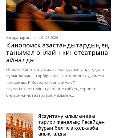
Ақпараттар ағыны
01.08.2026
Кинопоиск қазақстандықтардың ең
танымал онлайн-кинотеатрына
айналды
Онлайн-кинотеатрға жазылған қазақстандық қала
тұрғындарының әрбір екіншісі Кинопоиск қызметін
таңдайды. K Research Central Asia*
тәуелсіз зерттеуінің дерегіне сәйкес, сервисті
онлайн-кинотеатрларға жазылған...
Ясауитану ғылымындағы
тарихи жаңалық: Ресейден
бұрын белгісіз қолжазба
анықталды