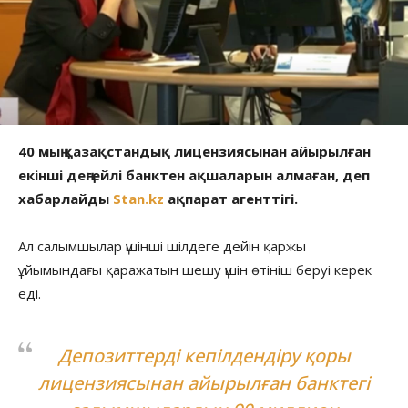
40 мың қазақстандық лицензиясынан айырылған
екінші деңгейлі банктен ақшаларын алмаған, деп
хабарлайды
Stan.kz
ақпарат агенттігі.
Ал салымшылар үшінші шілдеге дейін қаржы
ұйымындағы қаражатын шешу үшін өтініш беруі керек
еді.
Депозиттерді кепілдендіру қоры
лицензиясынан айырылған банктегі