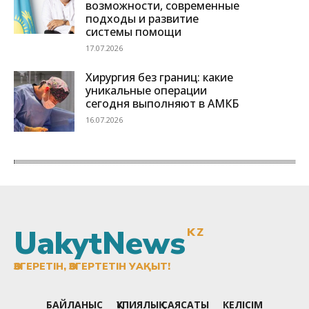
UakytNews
KZ
ӨЗГЕРЕТІН, ӨЗГЕРТЕТІН УАҚЫТ!
БАЙЛАНЫС
ҚҰПИЯЛЫҚ САЯСАТЫ
КЕЛІСІМ