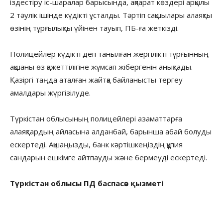
іздестіру іс-шаралар барысында, ақпарат көздері арқылы
2 тәулік ішінде күдікті ұсталды. Тәртіп сақшылары алаяқты
өзінің тұрғылықты үйінен тауып, ПБ-ға жеткізді.
Полицейлер күдікті деп танылған жергілікті тұрғынның
ақшаны өз қажеттілігіне жұмсап жібергенін анықтады.
Қазіргі таңда аталған жайтқа байланысты тергеу
амалдары жүргізілуде.
Түркістан облысының полицейлері азаматтарға
алаяқтардың айласына алданбай, барынша абай болуды
ескертеді. Ақшаңызды, банк кәртішкеңіздің құпия
сандарын ешкімге айтпауды және бермеуді ескертеді.
Түркістан облысы ПД баспасөз қызметі