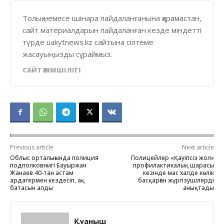
Толық немесе ішінара пайдаланғанына қарамастан,
сайт материалдарын пайдаланған кезде міндетті
түрде uakytnews.kz сайтына сілтеме
жасауыңызды сұраймыз.
САЙТ ӘКІМШІЛІГІ
Previous article
Next article
Облыс орталығында полиция
Полицейлер «Қауіпсіз жол»
подполковнигі Бауыржан
профилактикалық шарасы
Жанаев 40-тан астам
кезінде мас халде көлік
ардагермен кездесіп, ақ
басқарған жүргізушілерді
батасын алды
анықтады
Қуаныш