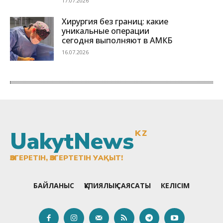
UakytNews
KZ
ӨЗГЕРЕТІН, ӨЗГЕРТЕТІН УАҚЫТ!
БАЙЛАНЫС
ҚҰПИЯЛЫҚ САЯСАТЫ
КЕЛІСІМ