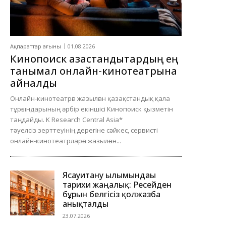
Ақпараттар ағыны
01.08.2026
Кинопоиск қазақстандықтардың ең
танымал онлайн-кинотеатрына
айналды
Онлайн-кинотеатрға жазылған қазақстандық қала
тұрғындарының әрбір екіншісі Кинопоиск қызметін
таңдайды. K Research Central Asia*
тәуелсіз зерттеуінің дерегіне сәйкес, сервисті
онлайн-кинотеатрларға жазылған...
Ясауитану ғылымындағы
тарихи жаңалық: Ресейден
бұрын белгісіз қолжазба
анықталды
23.07.2026