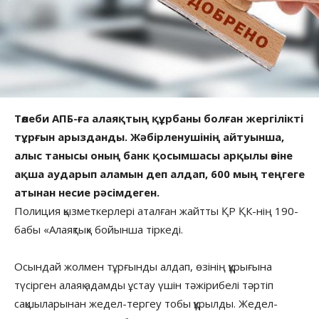
Төлеби АПБ-ға алаяқтың құрбаны болған жергілікті
тұрғын арызданды. Жәбірленушінің айтуынша,
алыс танысы оның банк қосымшасы арқылы өзіне
ақша аударып аламын деп алдап, 600 мың теңгеге
атынан несие рәсімдеген.
Полиция қызметкерлері аталған жайтты ҚР ҚК-нің 190-
бабы «Алаяқтық» бойынша тіркеді.
Осындай жолмен тұрғынды алдап, өзінің құрығына
түсірген алаяқ адамды ұстау үшін тәжірибелі тәртіп
сақшыларынан жедел-тергеу тобы құрылды. Жедел-