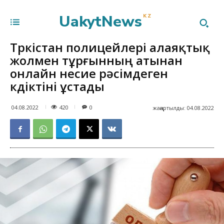
UakytNews
KZ
Түркістан полицейлері алаяқтық
жолмен тұрғынның атынан
онлайн несие рәсімдеген
күдіктіні ұстады
420
04.08.2022
0
жаңартылды:
04.08.2022