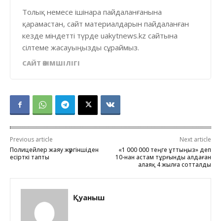
Толық немесе ішінара пайдаланғанына
қарамастан, сайт материалдарын пайдаланған
кезде міндетті түрде uakytnews.kz сайтына
сілтеме жасауыңызды сұраймыз.
САЙТ ӘКІМШІЛІГІ
Previous article
Next article
Полицейлер жаяу жүргіншіден
«1 000 000 теңге ұттыңыз» деп
есірткі тапты
10-нан астам тұрғынды алдаған
алаяқ 4 жылға сотталды
Қуаныш