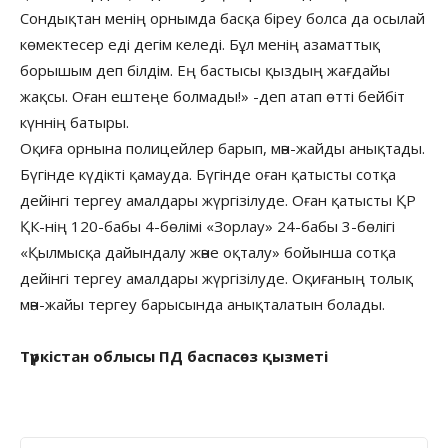
Сондықтан менің орнымда басқа біреу болса да осылай
көмектесер еді дегім келеді. Бұл менің азаматтық
борышым деп білдім. Ең бастысы қыздың жағдайы
жақсы. Оған ештеңе болмады!» -деп атап өтті бейбіт
күннің батыры.
Оқиға орнына полицейлер барып, мән-жайды анықтады.
Бүгінде күдікті қамауда. Бүгінде оған қатысты сотқа
дейінгі тергеу амалдары жүргізілуде. Оған қатысты ҚР
ҚК-нің 120-бабы 4-бөлімі «Зорлау» 24-бабы 3-бөлігі
«Қылмысқа дайындалу және оқталу» бойынша сотқа
дейінгі тергеу амалдары жүргізілуде. Оқиғаның толық
мән-жайы тергеу барысында анықталатын болады.
Түркістан облысы ПД баспасөз қызметі