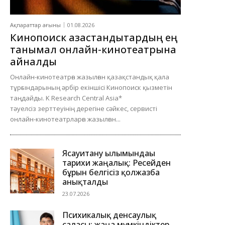
Ақпараттар ағыны
01.08.2026
Кинопоиск қазақстандықтардың ең
танымал онлайн-кинотеатрына
айналды
Онлайн-кинотеатрға жазылған қазақстандық қала
тұрғындарының әрбір екіншісі Кинопоиск қызметін
таңдайды. K Research Central Asia*
тәуелсіз зерттеуінің дерегіне сәйкес, сервисті
онлайн-кинотеатрларға жазылған...
Ясауитану ғылымындағы
тарихи жаңалық: Ресейден
бұрын белгісіз қолжазба
анықталды
23.07.2026
Психикалық денсаулық
саласы: жаңа мүмкіндіктер