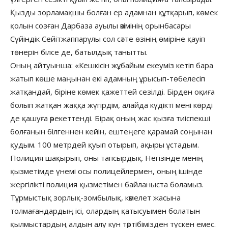
Қызды зорламақшы болған ер адамнан құтқарып, көмек
қолын созған Дарбаза ауылы әкімінің орынбасары
Сүйіндік Сейітжаппарұлы сол сәтте өзінің өміріне қауіп
төнерін білсе де, батылдық танытты.
Оның айтуынша: «Кешкісін жұбайым екеуміз кетіп бара
жатып көше маңынан екі адамның ұрысып-төбелесіп
жатқандай, біріне көмек қажеттей сезілді. Бірден оқиға
болып жатқан жаққа жүгірдім, алайда күдікті мені көрді
де қашуға әрекеттенді. Бірақ оның жас қызға тиіспекші
болғанын білгеннен кейін, ештеңеге қарамай соңынан
қудым. 100 метрдей қуып отырып, ақыры ұстадым.
Полиция шақырып, оны тапсырдық. Негізінде менің
қызметімде үнемі осы полицейлермен, оның ішінде
жергілікті полиция қызметімен байланыста боламыз.
Тұрмыстық зорлық-зомбылық, кәмелет жасына
толмағандардың ісі, олардың қатысуымен болатын
қылмыстардың алдын алу күн тәртібімізден түскен емес.