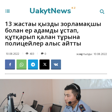
UakytNews
KZ
13 жастағы қызды зорламақшы
болған ер адамды ұстап,
құтқарып қалған тұрғынға
полицейлер алғыс айтты
403
10.08.2022
0
жаңартылды:
10.08.2022