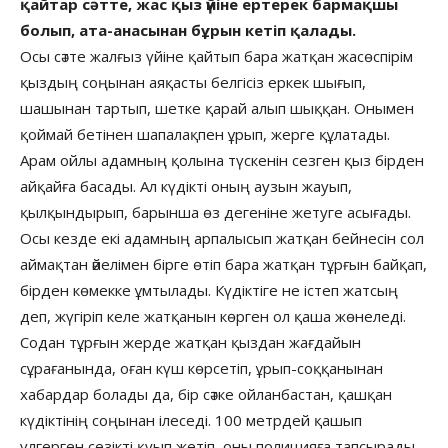
қайтар сәтте, жас қыз үйіне ертерек бармақшы
болып, ата-анасынан бұрын кетіп қалады.
Осы сәтте жалғыз үйіне қайтып бара жатқан жасөспірім
қыздың соңынан аяқасты белгісіз еркек шығып,
шашынан тартып, шетке қарай алып шыққан. Онымен
қоймай бетінен шапалақпен ұрып, жерге құлатады.
Арам ойлы адамның қолына түскенін сезген қыз бірден
айқайға басады. Ал күдікті оның аузын жауып,
қылқындырып, барынша өз дегеніне жетуге асығады.
Осы кезде екі адамның арпалысып жатқан бейнесін сол
аймақтан әйелімен бірге өтіп бара жатқан тұрғын байқап,
бірден көмекке ұмтылады. Күдіктіге не істеп жатсың
деп, жүгіріп келе жатқанын көрген ол қаша жөнеледі.
Содан тұрғын жерде жатқан қыздан жағдайын
сұрағанында, оған күш көрсетіп, ұрып-соққанынан
хабардар болады да, бір сәтке ойланбастан, қашқан
күдіктінің соңынан ілеседі. 100 метрдей қашып
үлгерген сезікті қуып жетіп, оны полицияға тапсырады.