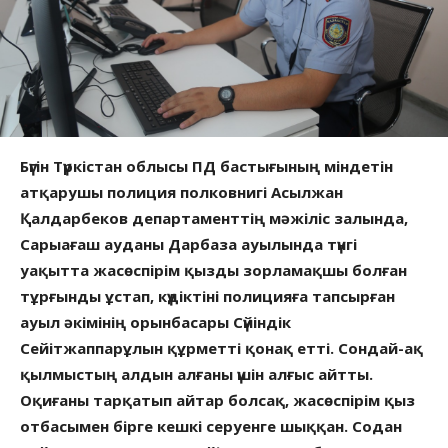
Бүгін Түркістан облысы ПД бастығының міндетін
атқарушы полиция полковнигі Асылжан
Қалдарбеков департаменттің мәжіліс залында,
Сарыағаш ауданы Дарбаза ауылында түнгі
уақытта жасөспірім қызды зорламақшы болған
тұрғынды ұстап, күдіктіні полицияға тапсырған
ауыл әкімінің орынбасары Сүйіндік
Сейітжаппарұлын құрметті қонақ етті. Сондай-ақ
қылмыстың алдын алғаны үшін алғыс айтты.
Оқиғаны тарқатып айтар болсақ, жасөспірім қыз
отбасымен бірге кешкі серуенге шыққан. Содан