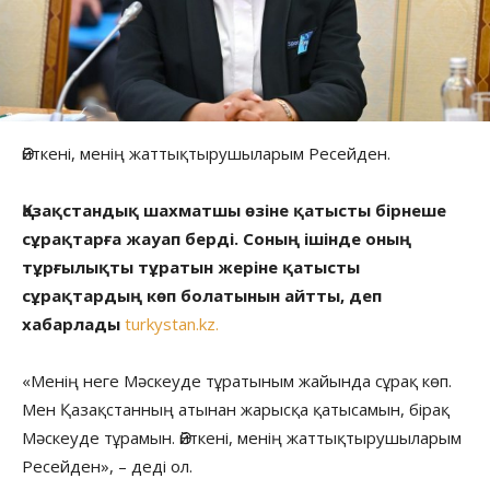
Өйткені, менің жаттықтырушыларым Ресейден.
Қазақстандық шахматшы өзіне қатысты бірнеше
сұрақтарға жауап берді. Соның ішінде оның
тұрғылықты тұратын жеріне қатысты
сұрақтардың көп болатынын айтты, деп
хабарлады
turkystan.kz.
«Менің неге Мәскеуде тұратыным жайында сұрақ көп.
Мен Қазақстанның атынан жарысқа қатысамын, бірақ
Мәскеуде тұрамын. Өйткені, менің жаттықтырушыларым
Ресейден», – деді ол.