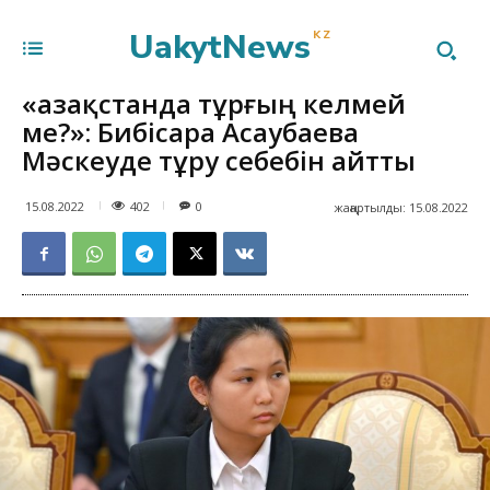
UakytNews
KZ
«Қазақстанда тұрғың келмей
ме?»: Бибісара Асаубаева
Мәскеуде тұру себебін айтты
402
15.08.2022
0
жаңартылды:
15.08.2022