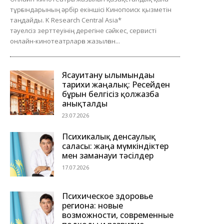
тұрғындарының әрбір екіншісі Кинопоиск қызметін
таңдайды. K Research Central Asia*
тәуелсіз зерттеуінің дерегіне сәйкес, сервисті
онлайн-кинотеатрларға жазылған...
Ясауитану ғылымындағы
тарихи жаңалық: Ресейден
бұрын белгісіз қолжазба
анықталды
23.07.2026
Психикалық денсаулық
саласы: жаңа мүмкіндіктер
мен заманауи тәсілдер
17.07.2026
Психическое здоровье
региона: новые
возможности, современные