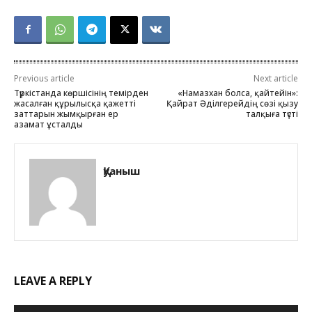
Previous article
Next article
Түркістанда көршісінің темірден
«Намазхан болса, қайтейін»:
жасалған құрылысқа қажетті
Қайрат Әділгерейдің сөзі қызу
заттарын жымқырған ер
талқыға түсті
азамат ұсталды
Қуаныш
LEAVE A REPLY