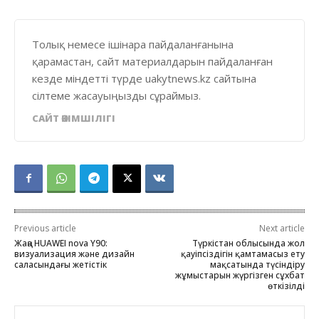
Толық немесе ішінара пайдаланғанына
қарамастан, сайт материалдарын пайдаланған
кезде міндетті түрде uakytnews.kz сайтына
сілтеме жасауыңызды сұраймыз.
САЙТ ӘКІМШІЛІГІ
Previous article
Next article
Жаңа HUAWEI nova Y90:
Түркістан облысында жол
визуализация және дизайн
қауіпсіздігін қамтамасыз ету
саласындағы жетістік
мақсатында түсіндіру
жұмыстарын жүргізген сұхбат
өткізілді