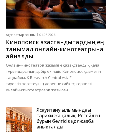
Ақпараттар ағыны
01.08.2026
Кинопоиск қазақстандықтардың ең
танымал онлайн-кинотеатрына
айналды
Онлайн-кинотеатрға жазылған қазақстандық қала
тұрғындарының әрбір екіншісі Кинопоиск қызметін
таңдайды. K Research Central Asia*
тәуелсіз зерттеуінің дерегіне сәйкес, сервисті
онлайн-кинотеатрларға жазылған...
Ясауитану ғылымындағы
тарихи жаңалық: Ресейден
бұрын белгісіз қолжазба
анықталды