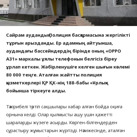
Сайрам аудандық Полиция басқармасына жергілікті
тұрғын арызданды. Ер адамның айтуынша,
аудандағы бассейндердің бірінде оның «OPPO
A31» маркалы ұялы телефонын белгісіз біреу
ұрлап кеткен. Жәбірленушіге келген шығын көлемі
80 000 теңге. Аталған жайтты полиция
қызметкерлері ҚР ҚК-нің 188-бабы «Ұрлық»
бойынша тіркеуге алды.
Тәжірибелі тәртіп сақшылары хабар алған бойда оқиға
орнына келді. Олар қылмысты ашу үшін қажетті
шараларды жүзеге асырды. Көрген-білгендерден
сұрастыру жұмыстарын жүргізді. Нәтижесінде, аталған