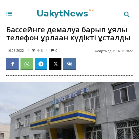
UakytNews
KZ
Бассейнге демалуға барып ұялы
телефон ұрлаған күдікті ұсталды
446
16.08.2022
0
жаңартылды:
16.08.2022