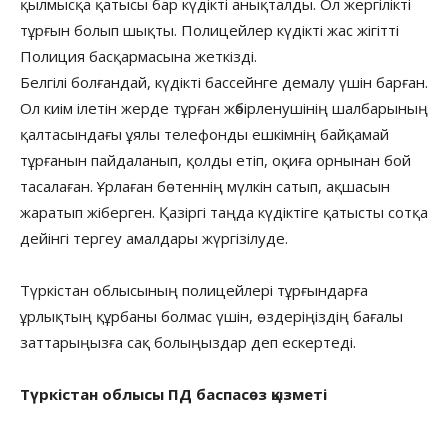
қылмысқа қатысы бар күдікті анықталды. Ол жергілікті
тұрғын болып шықты. Полицейлер күдікті жас жігітті
Полиция басқармасына жеткізді.
Белгілі болғандай, күдікті бассейнге демалу үшін барған.
Ол киім ілетін жерде тұрған жәбірленушінің шалбарының
қалтасындағы ұялы телефонды ешкімнің байқамай
тұрғанын пайдаланып, қолды етіп, оқиға орнынан бой
тасалаған. Ұрлаған бөтеннің мүлкін сатып, ақшасын
жаратып жіберген. Қазіргі таңда күдіктіге қатысты сотқа
дейінгі тергеу амалдары жүргізілуде.
Түркістан облысының полицейлері тұрғындарға
ұрлықтың құрбаны болмас үшін, өздеріңіздің бағалы
заттарыңызға сақ болыңыздар деп ескертеді.
Түркістан облысы ПД баспасөз қызметі