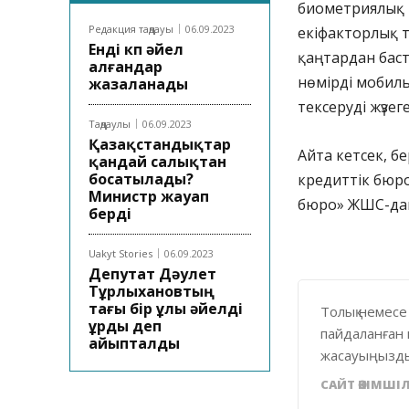
биометриялық 
Редакция таңдауы
06.09.2023
екіфакторлық т
Енді көп әйел
қаңтардан бас
алғандар
нөмірді мобил
жазаланады
тексеруді жүзег
Таңдаулы
06.09.2023
Қазақстандықтар
Айта кетсек, б
қандай салықтан
босатылады?
кредиттік бюр
Министр жауап
бюро» ЖШС-дан 
берді
Uakyt Stories
06.09.2023
Депутат Дәулет
Тұрлыхановтың
тағы бір ұлы әйелді
Толық немесе
ұрды деп
пайдаланған 
айыпталды
жасауыңызды
САЙТ ӘКІМШІЛ