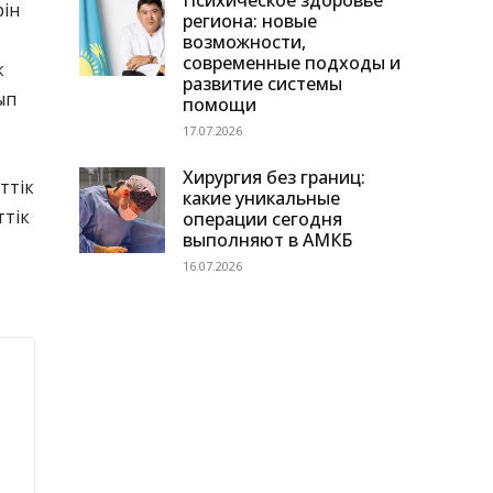
Психическое здоровье
ін
региона: новые
возможности,
современные подходы и
к
развитие системы
ып
помощи
17.07.2026
Хирургия без границ:
ттік
какие уникальные
ттік
операции сегодня
выполняют в АМКБ
16.07.2026