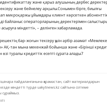
идентификаттау және қарыз алушының дербес деректер
ексеру және бейнелеу арқылы.Сонымен бірге, биылғы
тап микроқаржы ұйымдары клиент көрсеткен абонентті
ьді байланыс операторларының деректерімен салыстыр
е асыруға міндетті», – делінген хабарламада.
ерешектің бар-жоғын тексеру үшін әрбір азамат «Мемлеке
о» АҚ-тан мына мекенжай бойынша және «Бірінші креди
өзі туралы кредиттік есепті сұрата алады7
 ішінара пайдаланғанына қарамастан, сайт материалдарын
кезде міндетті түрде uakytnews.kz сайтына сілтеме
 сұраймыз.
ІГІ