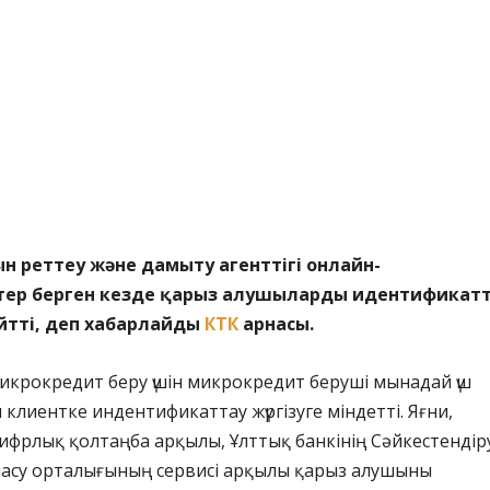
н реттеу және дамыту агенттігі онлайн-
ер берген кезде қарыз алушыларды идентификат
йтті, деп хабарлайды
КТК
арнасы.
икрокредит беру үшін микрокредит беруші мынадай үш
н клиентке индентификаттау жүргізуге міндетті. Яғни,
фрлық қолтаңба арқылы, Ұлттық банкінің Сәйкестендір
масу орталығының сервисі арқылы қарыз алушыны