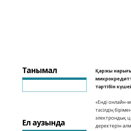
Танымал
Қаржы нарығы
микрокредитт
тәртібін күше
«Енді онлайн-м
тәсілдің біріме
электрондық ци
Ел аузында
деректерін ал