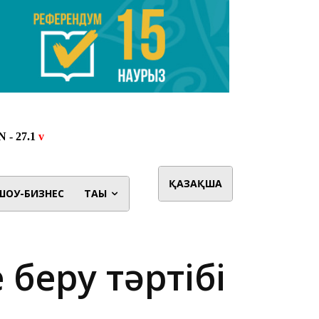
ҚАЗАҚША
ШОУ-БИЗНЕС
ТАҒЫ
беру тәртібі