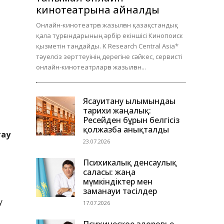
кинотеатрына айналды
Онлайн-кинотеатрға жазылған қазақстандық
қала тұрғындарының әрбір екіншісі Кинопоиск
қызметін таңдайды. K Research Central Asia*
тәуелсіз зерттеуінің дерегіне сәйкес, сервисті
онлайн-кинотеатрларға жазылған...
Ясауитану ғылымындағы
тарихи жаңалық:
Ресейден бұрын белгісіз
қолжазба анықталды
тау
23.07.2026
Психикалық денсаулық
саласы: жаңа
мүмкіндіктер мен
заманауи тәсілдер
у
17.07.2026