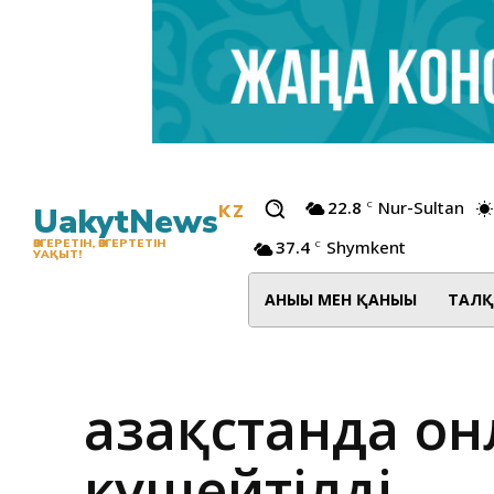
22.8
Nur-Sultan
C
UakytNews
KZ
37.4
Shymkent
ӨЗГЕРЕТІН, ӨЗГЕРТЕТІН
C
УАҚЫТ!
АНЫҒЫ МЕН ҚАНЫҒЫ
ТАЛҚ
Қазақстанда он
күшейтілді