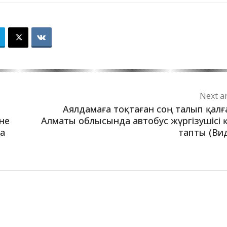
Next ar
Аялдамаға тоқтаған соң талып қалғ
іне
Алматы облысында автобус жүргізушісі 
қа
тапты (Ви