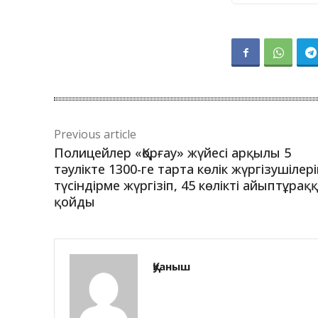
Previous article
Полицейлер «Қорғау» жүйесі арқылы 5
тәулікте 1300-ге тарта көлік жүргізушілер
түсіндірме жүргізіп, 45 көлікті айыптұрақ
қойды
Қуаныш