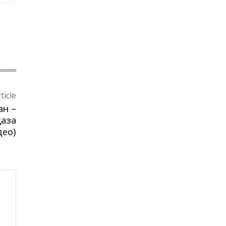
ticle
ан –
қаза
део)