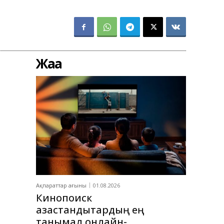
Жаңа
Ақпараттар ағыны
01.08.2026
Кинопоиск
қазақстандықтардың ең
танымал онлайн-