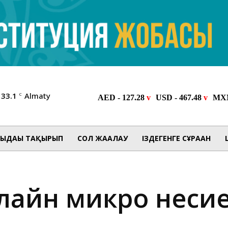
33.1
Almaty
C
ЫДАҒЫ ТАҚЫРЫП
СОЛ ЖАҒАЛАУ
ІЗДЕГЕНГЕ СҰРАҒАН
лайн микро несие 