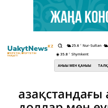
25.6
Nur-Sultan
C
UakytNews
KZ
35.8
Shymkent
ӨЗГЕРЕТІН, ӨЗГЕРТЕТІН
C
УАҚЫТ!
АНЫҒЫ МЕН ҚАНЫҒЫ
ТАЛҚ
Қазақстандағы
доллар мен еу