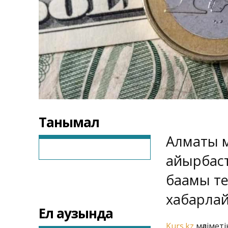
Танымал
Алматы м
айырбаст
бағамы те
хабарла
Ел аузында
Kurs.kz
мәліметі