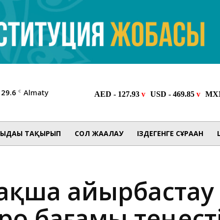
29.6
Almaty
C
ЫДАҒЫ ТАҚЫРЫП
СОЛ ЖАҒАЛАУ
ІЗДЕГЕНГЕ СҰРАҒАН
 ақша айырбастау
ро бағамы теңест