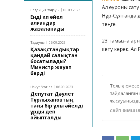
Ал еуроны сату
Редакция таңдауы
06.09.2023
Нұр-Сұлтанда д
Енді көп әйел
алғандар
теңге.
жазаланады
23 тамызға арн
Таңдаулы
06.09.2023
кету керек. Ал 
Қазақстандықтар
қандай салықтан
босатылады?
Министр жауап
берді
Толық немесе
Uakyt Stories
06.09.2023
пайдаланған 
Депутат Дәулет
Тұрлыхановтың
жасауыңызды
тағы бір ұлы әйелді
САЙТ ӘКІМШІЛ
ұрды деп
айыпталды