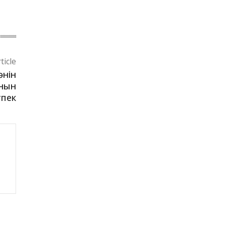
ticle
әнін
ынын
тпек