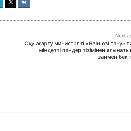
Next ar
Оқу-ағарту министрлігі «Өзін-өзі тану» п
міндетті пәндер тізімінен алынат
заңмен бекі