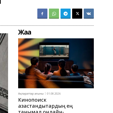
Жаңа
Ақпараттар ағыны
01.08.2026
Кинопоиск
қазақстандықтардың ең
танымал онлайн-