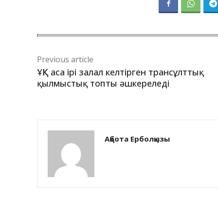
Previous article
ҰҚК аса ірі залал келтірген трансұлттық
қылмыстық топты әшкереледі
Ақбота Ерболқызы