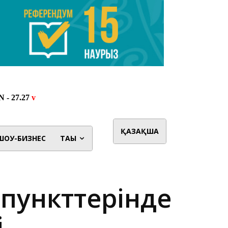
ҚАЗАҚША
ШОУ-БИЗНЕС
ТАҒЫ
 пункттерінде
і