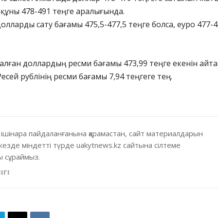
 құны 478-491 теңге аралығында.
олларды сату бағамы 475,5-477,5 теңге болса, еуро 477-
алған доллардың ресми бағамы 473,99 теңге екенін айта
Ресей рублінің ресми бағамы 7,94 теңгеге тең.
 ішінара пайдаланғанына қарамастан, сайт материалдарын
кезде міндетті түрде uakytnews.kz сайтына сілтеме
 сұраймыз.
ІГІ