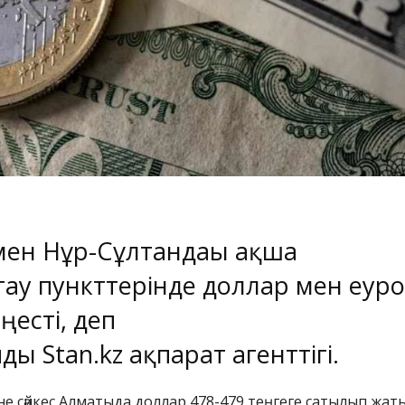
ен Нұр-Сұлтандағы ақша
ау пункттерінде доллар мен еуро
ңесті, деп
йды
Stan.kz
ақпарат агенттігі.
не сәйкес Алматыда доллар 478-479 теңгеге сатылып жат