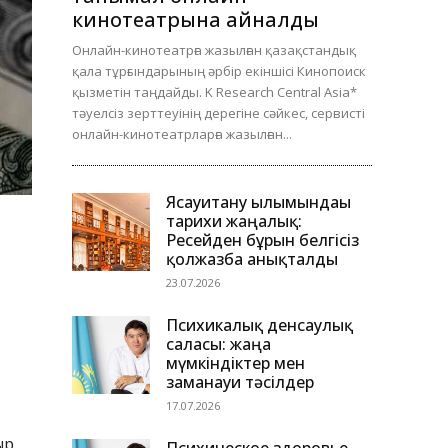
кинотеатрына айналды
Онлайн-кинотеатрға жазылған қазақстандық
қала тұрғындарының әрбір екіншісі Кинопоиск
қызметін таңдайды. K Research Central Asia*
тәуелсіз зерттеуінің дерегіне сәйкес, сервисті
онлайн-кинотеатрларға жазылған...
Ясауитану ғылымындағы
тарихи жаңалық:
Ресейден бұрын белгісіз
қолжазба анықталды
23.07.2026
Психикалық денсаулық
саласы: жаңа
мүмкіндіктер мен
заманауи тәсілдер
17.07.2026
ыр.